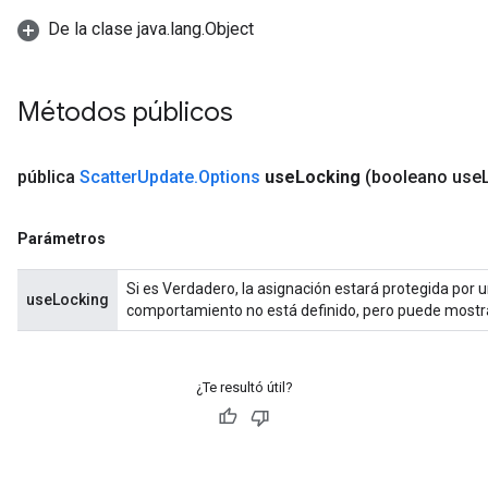
De la clase java.lang.Object
Métodos públicos
pública
Scatter
Update
.
Options
use
Locking
(booleano use
Parámetros
Si es Verdadero, la asignación estará protegida por un
useLocking
comportamiento no está definido, pero puede mostr
¿Te resultó útil?