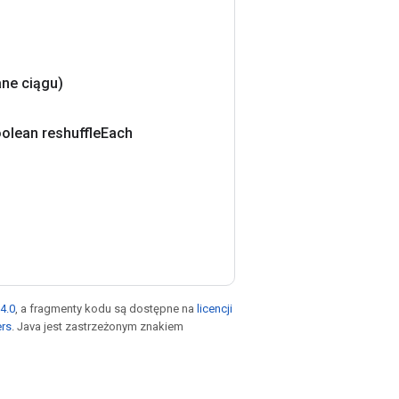
ne ciągu)
olean reshuffle
Each
4.0
, a fragmenty kodu są dostępne na
licencji
ers
. Java jest zastrzeżonym znakiem