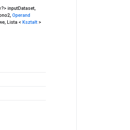
?> input
Dataset
,
ono2
,
Operand
owe
,
Lista <
Kształt
>