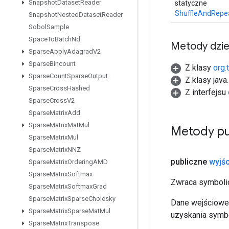
Snapshot
Dataset
Reader
statyczne
ShuffleAndRepe
Snapshot
Nested
Dataset
Reader
Sobol
Sample
Space
To
Batch
Nd
Metody dzi
Sparse
Apply
Adagrad
V2
Sparse
Bincount
Z klasy
org.
Sparse
Count
Sparse
Output
Z klasy java
Sparse
Cross
Hashed
Z interfejsu
Sparse
Cross
V2
Sparse
Matrix
Add
Sparse
Matrix
Mat
Mul
Metody pu
Sparse
Matrix
Mul
Sparse
Matrix
NNZ
publiczne
wyjśc
Sparse
Matrix
Ordering
AMD
Sparse
Matrix
Softmax
Zwraca symbolic
Sparse
Matrix
Softmax
Grad
Sparse
Matrix
Sparse
Cholesky
Dane wejściowe 
Sparse
Matrix
Sparse
Mat
Mul
uzyskania symbo
Sparse
Matrix
Transpose