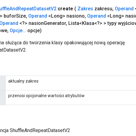
uffle
And
Repeat
Dataset
V2
create
(
Zakres
zakresu
,
Operand
<
> bufor
Size
,
Operand
<Long> nasiono
,
Operand
<Long> nasi
Operand
<?> nasion
Generator
,
Lista<Klasa<?> > typy wyjści
iowe
,
Opcje
.
.
.
opcje)
a służąca do tworzenia klasy opakowującej nową operację
atDatasetV2.
aktualny zakres
przenosi opcjonalne wartości atrybutów
ancja ShuffleAndRepeatDatasetV2