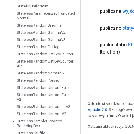
Stateful
Uniform
Int
publiczne
wyjśc
Stateless
Parameterized
Truncated
Normal
Stateless
Random
Binomial
publiczne
stat
Stateless
Random
Gamma
V2
Stateless
Random
Gamma
V3
public static
Sh
Stateless
Random
Get
Alg
Iteration)
Stateless
Random
Get
Key
Counter
Stateless
Random
Get
Key
Counter
Alg
Stateless
Random
Normal
V2
Stateless
Random
Poisson
Stateless
Random
Uniform
Full
Int
Stateless
Random
Uniform
Full
Int
V2
O ile nie stwierdzono inacze
Stateless
Random
Uniform
Int
V2
Apache 2.0
. Szczegółowe 
Stateless
Random
Uniform
V2
towarowym firmy Oracle i 
Stateless
Sample
Distorted
Bounding
Box
Ostatnia aktualizacja: 202
Stateless
Shuffle