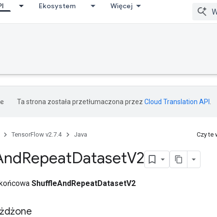
PI
Ekosystem
Więcej
Ta strona została przetłumaczona przez
Cloud Translation API
.
TensorFlow v2.7.4
Java
Czy te
And
Repeat
Dataset
V2
a końcowa
ShuffleAndRepeatDatasetV2
eżdżone