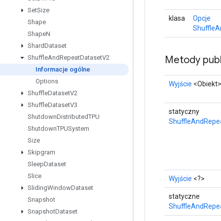
Set
Size
klasa
Opcje
Shape
Shuffle
Shape
N
Shard
Dataset
Metody publ
Shuffle
And
Repeat
Dataset
V2
Informacje ogólne
Options
Wyjście
<Obiekt
Shuffle
Dataset
V2
Shuffle
Dataset
V3
statyczny
Shutdown
Distributed
TPU
ShuffleAndRepe
Shutdown
TPUSystem
Size
Skipgram
Sleep
Dataset
Slice
Wyjście
<?>
Sliding
Window
Dataset
statyczne
Snapshot
ShuffleAndRepe
Snapshot
Dataset