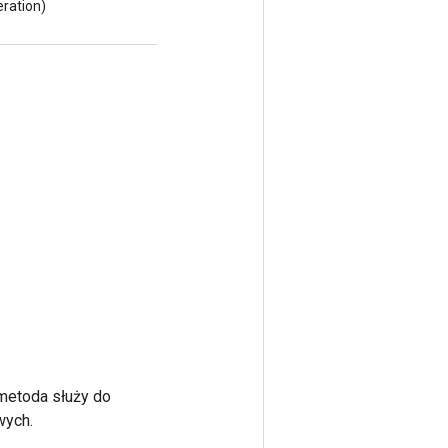
eration)
 metoda służy do
wych.