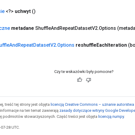
ie
<?>
uchwyt
()
yczne
metadane
Shuffle
And
Repeat
Dataset
V2
.
Options
(metada
uffle
And
Repeat
Dataset
V2
.
Options
reshuffle
Each
Iteration
(bo
Czy te wskazówki były pomocne?
j, treść tej strony jest objęta
licencją Creative Commons – uznanie autorstwa 
informacje na ten temat zawierają
zasady dotyczące witryny Google Develop
jej podmiotów stowarzyszonych. Część treści jest objęta
licencją numpy
.
5-07-28 UTC.