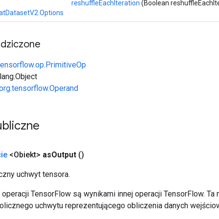
reshuffleEachIteration
(Boolean reshuffleEachIt
atDatasetV2.Options
edziczone
tensorflow.op.PrimitiveOp
.lang.Object
org.tensorflow.Operand
bliczne
ie
<Obiekt>
as
Output
()
zny uchwyt tensora.
operacji TensorFlow są wynikami innej operacji TensorFlow. Ta
licznego uchwytu reprezentującego obliczenia danych wejścio