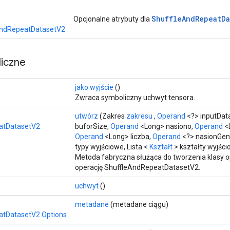
Shuffle
And
Repeat
Da
Opcjonalne atrybuty dla
AndRepeatDatasetV2
iczne
>
jako wyjście
()
Zwraca symboliczny uchwyt tensora.
utwórz
(Zakres
zakresu
,
Operand
<?> inputDat
atDatasetV2
buforSize,
Operand
<Long> nasiono,
Operand
<
Operand
<Long> liczba,
Operand
<?> nasionGene
typy wyjściowe, Lista <
Kształt
> kształty wyjśc
Metoda fabryczna służąca do tworzenia klasy 
operację ShuffleAndRepeatDatasetV2.
uchwyt
()
metadane
(metadane ciągu)
atDatasetV2.Options