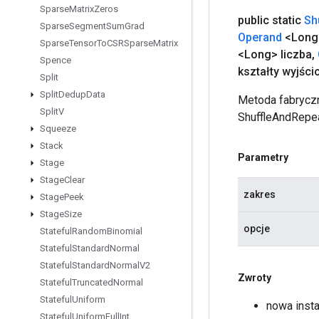
Sparse
Matrix
Zeros
public static
Sh
Sparse
Segment
Sum
Grad
Operand
<Long
Sparse
Tensor
To
CSRSparse
Matrix
<Long> liczba
,
Spence
kształty wyjśc
Split
Split
Dedup
Data
Metoda fabryczn
Split
V
ShuffleAndRepe
Squeeze
Stack
Parametry
Stage
Stage
Clear
zakres
Stage
Peek
Stage
Size
opcje
Stateful
Random
Binomial
Stateful
Standard
Normal
Stateful
Standard
Normal
V2
Zwroty
Stateful
Truncated
Normal
Stateful
Uniform
nowa inst
Stateful
Uniform
Full
Int