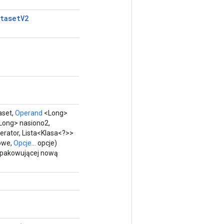
taset
V2
aset,
Operand
<Long>
Long> nasiono2,
rator, Lista<Klasa<?>>
iowe,
Opcje...
opcje)
opakowującej nową