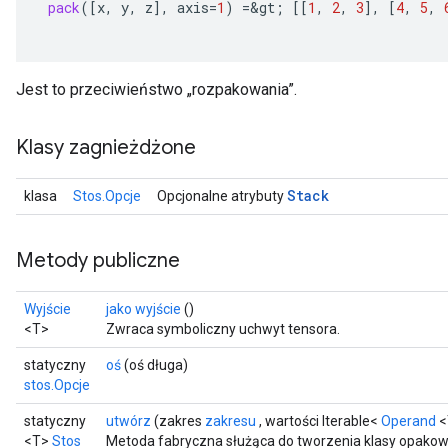
pack
(
[
x
,
y
,
z
]
,
axis
=
1
)
=
&
gt
;
[[
1
,
2
,
3
]
,
[
4
,
5
,
Jest to przeciwieństwo „rozpakowania”.
Klasy zagnieżdżone
Stack
klasa
Stos.Opcje
Opcjonalne atrybuty
x
Metody publiczne
Wyjście
jako wyjście
()
<T>
Zwraca symboliczny uchwyt tensora.
statyczny
oś
(oś długa)
stos.Opcje
statyczny
utwórz
(zakres
zakresu
, wartości Iterable<
Operand
<
<T>
Stos
Metoda fabryczna służąca do tworzenia klasy opakowu