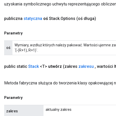
uzyskania symbolicznego uchwytu reprezentującego obliczen
publiczna
statyczna
oś
Stack
.
Options
(oś długa)
Parametry
Wymiary, wzdłuż których należy pakować. Wartości ujemne zaw
oś
`[-(R+1), R+1)`.
public static
Stack
<T>
utwórz
(zakres
zakresu
,
wartości I
Metoda fabryczna służąca do tworzenia klasy opakowującej n
Parametry
aktualny zakres
zakres