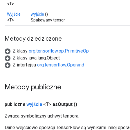
<T>
Wyjście
wyjście
()
<T>
Spakowany tensor.
Metody dziedziczone
Z klasy
org.tensorflow.op.PrimitiveOp
Z klasy java.lang.Object
Z interfejsu
org.tensorflow.Operand
Metody publiczne
publiczne
wyjście
<T>
as
Output
()
Zwraca symboliczny uchwyt tensora.
Dane wejściowe operacji TensorFlow są wynikami innej operac