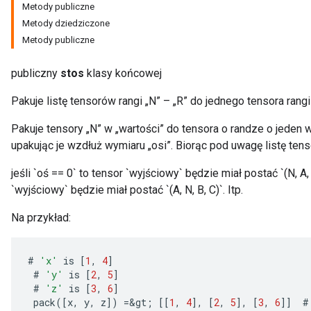
Metody publiczne
Metody dziedziczone
Metody publiczne
publiczny
stos
klasy końcowej
Pakuje listę tensorów rangi „N” – „R” do jednego tensora rangi
Pakuje tensory „N” w „wartości” do tensora o randze o jeden w
upakując je wzdłuż wymiaru „osi”. Biorąc pod uwagę listę tenso
jeśli `oś == 0` to tensor `wyjściowy` będzie miał postać `(N, A, B
`wyjściowy` będzie miał postać `(A, N, B, C)`. Itp.
Na przykład:
#
'x'
is
[
1
,
4
]
#
'y'
is
[
2
,
5
]
#
'z'
is
[
3
,
6
]
pack
(
[
x
,
y
,
z
]
)
=
&
gt
;
[[
1
,
4
]
,
[
2
,
5
]
,
[
3
,
6
]]
#