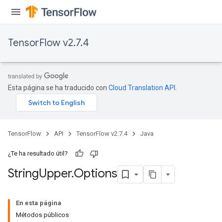
TensorFlow v2.7.4
x
Esta página se ha traducido con
Cloud Translation API
.
TensorFlow
API
TensorFlow v2.7.4
Java
¿Te ha resultado útil?
String
Upper
.
Options
En esta página
Métodos públicos