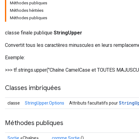
Méthodes publiques
Méthodes héritées
Méthodes publiques
classe finale publique
StringUpper
Convertit tous les caractères minuscules en leurs remplacem
Exemple:
>>> tf.strings.upper("Chaîne CamelCase et TOUTES MAJUSCU
Classes imbriquées
String
U
classe
StringUpper.Options
Attributs facultatifs pour
Méthodes publiques
Sortie
<Chaîne>
comme Sortie
()