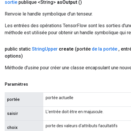
sortie
publique <String>
as
Output
()
Renvoie le handle symbolique d'un tenseur.
Les entrées des opérations TensorFlow sont les sorties d'une
méthode est utilisée pour obtenir un handle symbolique qui rep
public static
String
Upper
create
(portée
de la portée
,
entr
options)
Méthode d'usine pour créer une classe encapsulant une nouvel
Paramètres
portée actuelle
portée
L'entrée doit être en majuscule.
saisir
porte des valeurs d'attributs facultatifs
choix