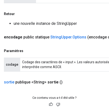
Retour
une nouvelle instance de StringUpper
encodage
public statique
String
Upper
.
Options
(encodage d
Paramètres
Codage des caractères de « input ». Les valeurs autorisées s
codage
interprétée comme ASCII.
sortie
publique <String>
sortie
()
Ce contenu vous a-t-il été utile ?