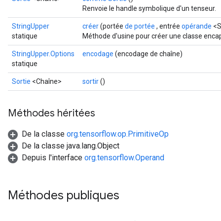
Renvoie le handle symbolique d'un tenseur.
StringUpper
créer
(portée
de portée
, entrée
opérande
<S
statique
Méthode d'usine pour créer une classe encap
StringUpper.Options
encodage
(encodage de chaîne)
statique
Sortie
<Chaîne>
sortir
()
Méthodes héritées
De la classe
org.tensorflow.op.PrimitiveOp
De la classe java.lang.Object
Depuis l'interface
org.tensorflow.Operand
Méthodes publiques