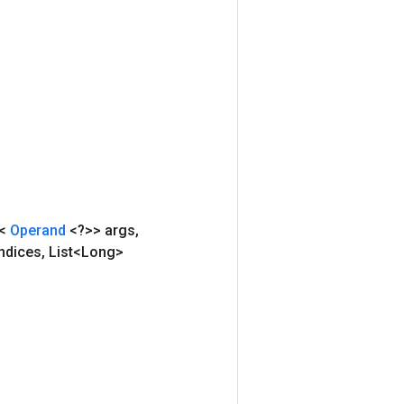
e<
Operand
<?>> args
,
Indices
,
List<Long>