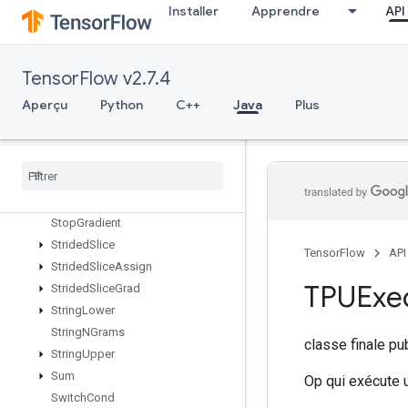
Installer
Apprendre
API
StatelessRandomUniformFullIntV
2
StatelessRandomUniformIntV2
TensorFlow v2.7.4
StatelessRandomUniformV2
StatelessSampleDistortedBoundingBox
Aperçu
Python
C++
Java
Plus
StatelessShuffle
Stateless
Truncated
Normal
V2
Stats
Aggregator
Handle
V2
Stats
Aggregator
Set
Summary
Writer
Stop
Gradient
Strided
Slice
TensorFlow
API
Strided
Slice
Assign
TPUExe
Strided
Slice
Grad
String
Lower
String
NGrams
classe finale p
String
Upper
Sum
Op qui exécute 
Switch
Cond