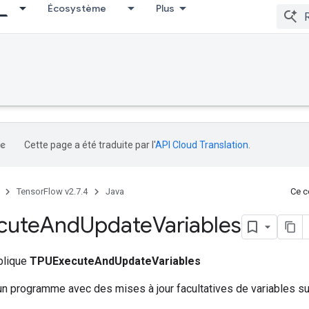
Écosystème
Plus
Cette page a été traduite par l'
API Cloud Translation
.
TensorFlow v2.7.4
Java
Ce co
cute
And
Update
Variables
ublique
TPUExecuteAndUpdateVariables
un programme avec des mises à jour facultatives de variables su