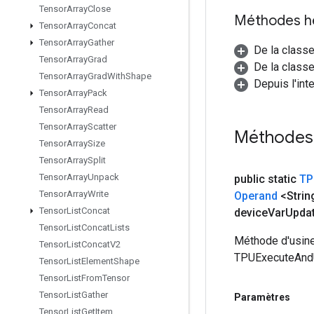
Tensor
Array
Close
Méthodes h
Tensor
Array
Concat
Tensor
Array
Gather
De la class
Tensor
Array
Grad
De la classe
Tensor
Array
Grad
With
Shape
Depuis l'inte
Tensor
Array
Pack
Tensor
Array
Read
Tensor
Array
Scatter
Méthodes
Tensor
Array
Size
Tensor
Array
Split
Tensor
Array
Unpack
public static
TP
Tensor
Array
Write
Operand
<Strin
Tensor
List
Concat
device
Var
Upda
Tensor
List
Concat
Lists
Méthode d'usine
Tensor
List
Concat
V2
TPUExecuteAndU
Tensor
List
Element
Shape
Tensor
List
From
Tensor
Tensor
List
Gather
Paramètres
Tensor
List
Get
Item