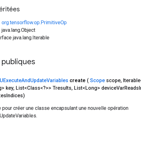
éritées
e
org.tensorflow.op.PrimitiveOp
 java.lang.Object
rface java.lang.Iterable
 publiques
UExecute
And
Update
Variables
create
(
Scope
scope
,
Iterabl
g> key
,
List<Class<?>> Tresults
,
List<Long> device
Var
Reads
tes
Indices)
 pour créer une classe encapsulant une nouvelle opération
pdateVariables.