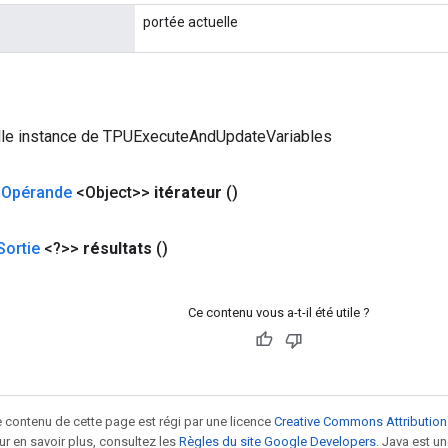
portée actuelle
lle instance de TPUExecuteAndUpdateVariables
<
Opérande
<Object>>
itérateur
()
Sortie
<?>>
résultats
()
Ce contenu vous a-t-il été utile ?
le contenu de cette page est régi par une licence
Creative Commons Attribution
our en savoir plus, consultez les
Règles du site Google Developers
. Java est 