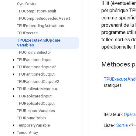
Il lit (éventuel
Sync
Device
périphérique TPU
TPUCompilation
Result
comme spécifié 
TPUCompile
Succeeded
Assert
provenant de la 
TPUEmbedding
Activations
programme utilis
TPUExecute
telles sorties 
TPUExecute
And
Update
Variables
opérationnelle. 
TPUOrdinal
Selector
TPUPartitioned
Input
Méthodes p
TPUPartitioned
Input
V2
TPUPartitioned
Output
TPUExecuteAndU
TPUPartitioned
Output
V2
statiques
TPUReplicate
Metadata
TPUReplicated
Input
TPUReplicated
Output
TPUReshard
Variables
Itérateur<
Opéra
TPURound
Robin
Liste<
Sortie
<?>
Temporary
Variable
Tensor
Array