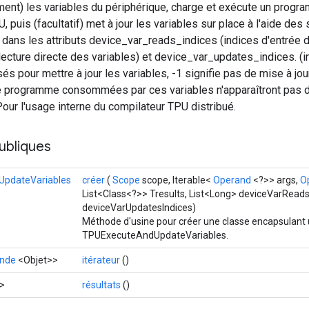
lement) les variables du périphérique, charge et exécute un prog
, puis (facultatif) met à jour les variables sur place à l'aide de
dans les attributs device_var_reads_indices (indices d'entrée
lecture directe des variables) et device_var_updates_indices. (i
és pour mettre à jour les variables, -1 signifie pas de mise à jou
de programme consommées par ces variables n'apparaîtront pas d
Pour l'usage interne du compilateur TPU distribué.
ubliques
pdateVariables
créer
(
Scope
scope, Iterable<
Operand
<?>> args,
O
List<Class<?>> Tresults, List<Long> deviceVarReads
deviceVarUpdatesIndices)
Méthode d'usine pour créer une classe encapsulant 
TPUExecuteAndUpdateVariables.
nde
<Objet>>
itérateur
()
>
résultats
()