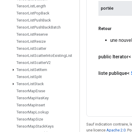
Tensor
List
Length
portée
Tensor
List
Pop
Back
Tensor
List
Push
Back
Tensor
List
Push
Back
Batch
Retour
Tensor
List
Reserve
une nouve
Tensor
List
Resize
Tensor
List
Scatter
Tensor
List
Scatter
Into
Existing
List
public Iterator
Tensor
List
Scatter
V2
Tensor
List
Set
Item
liste publique<
Tensor
List
Split
Tensor
List
Stack
Tensor
Map
Erase
Tensor
Map
Has
Key
Tensor
Map
Insert
Tensor
Map
Lookup
Tensor
Map
Size
Sauf indication contraire, 
Tensor
Map
Stack
Keys
une licence
Apache 2.0
. P