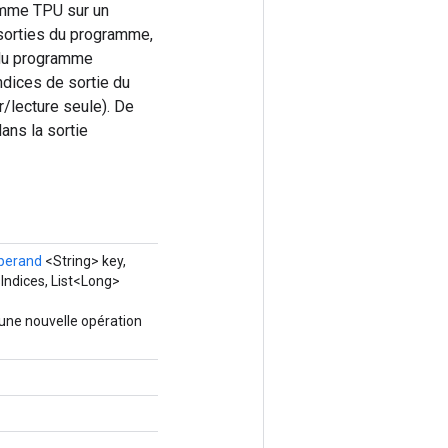
ramme TPU sur un
s sorties du programme,
 du programme
ndices de sortie du
r/lecture seule). De
ans la sortie
perand
<String> key,
Indices, List<Long>
une nouvelle opération