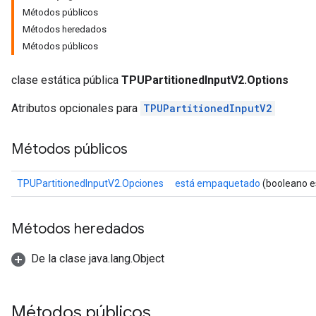
Métodos públicos
Métodos heredados
Métodos públicos
clase estática pública
TPUPartitionedInputV2.Options
Atributos opcionales para
TPUPartitionedInputV2
Métodos públicos
TPUPartitionedInputV2.Opciones
está empaquetado
(booleano 
Métodos heredados
De la clase java.lang.Object
Métodos públicos