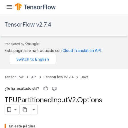
TensorFlow v2.7.4
Esta página se ha traducido con
Cloud Translation API
.
TensorFlow
API
TensorFlow v2.7.4
Java
¿Te ha resultado útil?
TPUPartitioned
Input
V2
.
Options
En esta página