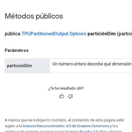
Métodos públicos
pública
TPUPartitioned
Output
.
Options
partición
Dim
(partic
Parámetros
Un número entero describe qué dimensión e
particiónDim
¿Te ha resultado útil?
A menos que se indique lo contrario, el contenido de esta página está
sujeto a la
licencia Reconocimiento 4.0 de Creative Commons
y los
códigos de ejemplo se rigen por la
licencia Apache 2.0
. Para obtener