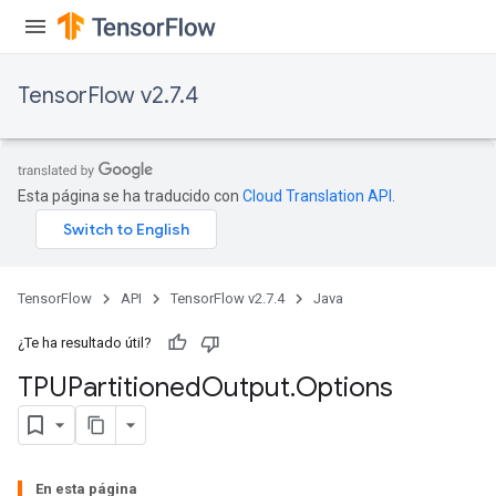
TensorFlow v2.7.4
Esta página se ha traducido con
Cloud Translation API
.
TensorFlow
API
TensorFlow v2.7.4
Java
¿Te ha resultado útil?
TPUPartitioned
Output
.
Options
En esta página