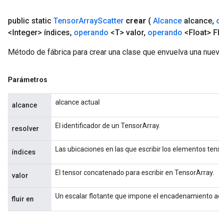
public static
Tensor
Array
Scatter
crear
(
Alcance
alcance
,
<Integer> índices
,
operando
<T> valor
,
operando
<Float> F
Método de fábrica para crear una clase que envuelva una nuev
Parámetros
alcance actual
alcance
El identificador de un TensorArray.
resolver
Las ubicaciones en las que escribir los elementos tens
índices
El tensor concatenado para escribir en TensorArray.
valor
Un escalar flotante que impone el encadenamiento 
fluir en