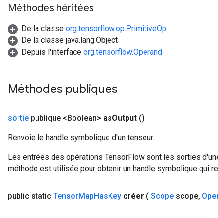
Méthodes héritées
De la classe
org.tensorflow.op.PrimitiveOp
De la classe java.lang.Object
Depuis l'interface
org.tensorflow.Operand
Méthodes publiques
sortie
publique <Boolean>
as
Output
()
Renvoie le handle symbolique d'un tenseur.
Les entrées des opérations TensorFlow sont les sorties d'une
méthode est utilisée pour obtenir un handle symbolique qui rep
public static
Tensor
Map
Has
Key
créer
(
Scope
scope
,
Ope