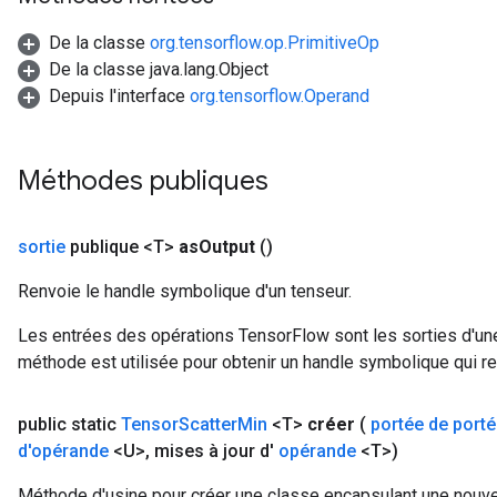
De la classe
org.tensorflow.op.PrimitiveOp
De la classe java.lang.Object
Depuis l'interface
org.tensorflow.Operand
Méthodes publiques
sortie
publique <T>
as
Output
()
Renvoie le handle symbolique d'un tenseur.
Les entrées des opérations TensorFlow sont les sorties d'une
méthode est utilisée pour obtenir un handle symbolique qui rep
public static
Tensor
Scatter
Min
<T>
créer
(
portée de port
d'opérande
<U>
,
mises à jour d'
opérande
<T>)
Méthode d'usine pour créer une classe encapsulant une nouve