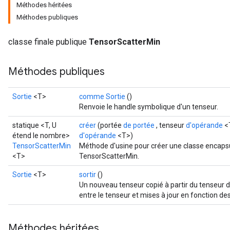
Méthodes héritées
Méthodes publiques
classe finale publique
TensorScatterMin
Méthodes publiques
Sortie
<T>
comme Sortie
()
Renvoie le handle symbolique d'un tenseur.
statique <T, U
créer
(portée
de portée
, tenseur
d'opérande
<T
étend le nombre>
d'opérande
<T>)
TensorScatterMin
Méthode d'usine pour créer une classe encaps
<T>
TensorScatterMin.
Sortie
<T>
sortir
()
Un nouveau tenseur copié à partir du tenseur 
entre le tenseur et mises à jour en fonction des
Méthodes héritées