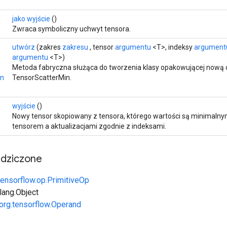
jako wyjście
()
Zwraca symboliczny uchwyt tensora.
utwórz
(zakres
zakresu
, tensor
argumentu
<T>, indeksy
argument
argumentu
<T>)
Metoda fabryczna służąca do tworzenia klasy opakowującej nową 
in
TensorScatterMin.
wyjście
()
Nowy tensor skopiowany z tensora, którego wartości są minimal
tensorem a aktualizacjami zgodnie z indeksami.
edziczone
tensorflow.op.PrimitiveOp
.lang.Object
org.tensorflow.Operand