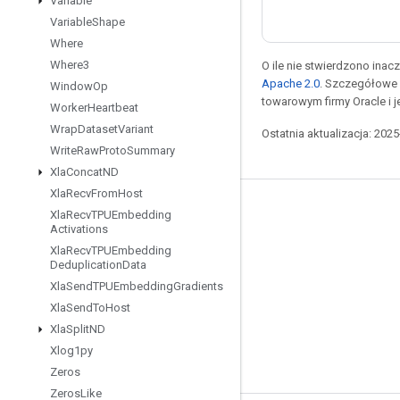
Variable
Variable
Shape
Where
Where3
O ile nie stwierdzono inacze
Apache 2.0
. Szczegółowe 
Window
Op
towarowym firmy Oracle i 
Worker
Heartbeat
Wrap
Dataset
Variant
Ostatnia aktualizacja: 202
Write
Raw
Proto
Summary
Xla
Concat
ND
Xla
Recv
From
Host
Pozostawaj w kontakcie
Xla
Recv
TPUEmbedding
Activations
Blog
Xla
Recv
TPUEmbedding
Deduplication
Data
Forum
Xla
Send
TPUEmbedding
Gradients
GitHub
Xla
Send
To
Host
Twitter
Xla
Split
ND
Xlog1py
YouTube
Zeros
Zeros
Like