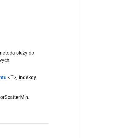
 metoda służy do
wych.
ntu
<T>
,
indeksy
orScatterMin.