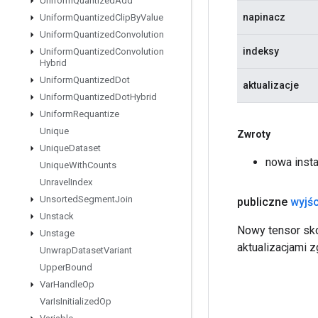
Uniform
Quantized
Add
napinacz
Uniform
Quantized
Clip
By
Value
Uniform
Quantized
Convolution
indeksy
Uniform
Quantized
Convolution
Hybrid
Uniform
Quantized
Dot
aktualizacje
Uniform
Quantized
Dot
Hybrid
Uniform
Requantize
Unique
Zwroty
Unique
Dataset
nowa inst
Unique
With
Counts
Unravel
Index
Unsorted
Segment
Join
publiczne
wyjśc
Unstack
Nowy tensor sk
Unstage
aktualizacjami 
Unwrap
Dataset
Variant
Upper
Bound
Var
Handle
Op
Var
Is
Initialized
Op