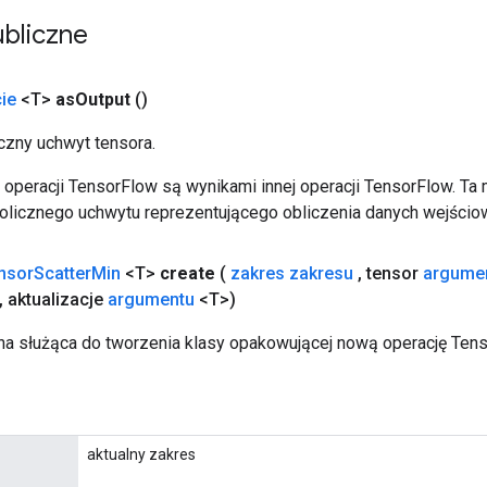
bliczne
ie
<T>
as
Output
()
zny uchwyt tensora.
operacji TensorFlow są wynikami innej operacji TensorFlow. Ta
licznego uchwytu reprezentującego obliczenia danych wejścio
nsor
Scatter
Min
<T>
create
(
zakres zakresu
,
tensor
argume
,
aktualizacje
argumentu
<T>)
a służąca do tworzenia klasy opakowującej nową operację Tens
aktualny zakres