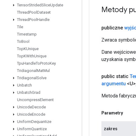
Tensor
Strided
Slice
Update
Metody pu
Thread
Pool
Dataset
Thread
Pool
Handle
Tile
publiczne
wyjśc
Timestamp
Zwraca symbolic
To
Bool
Top
KUnique
Dane wejściowe 
Top
KWith
Unique
uzyskania symbo
Tpu
Handle
To
Proto
Key
Tridiagonal
Mat
Mul
public static
Te
Tridiagonal
Solve
argumentu
<U>
Unbatch
Unbatch
Grad
Metoda fabryczn
Uncompress
Element
Unicode
Decode
Parametry
Unicode
Encode
Uniform
Dequantize
zakres
Uniform
Quantize