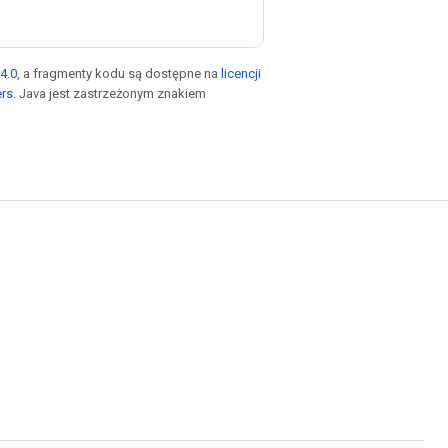
4.0
, a fragmenty kodu są dostępne na
licencji
ers
. Java jest zastrzeżonym znakiem