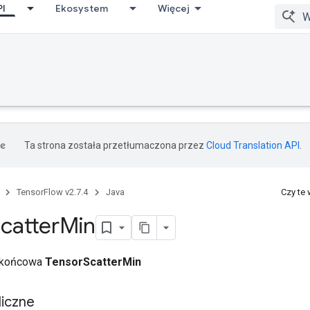
PI
Ekosystem
Więcej
Ta strona została przetłumaczona przez
Cloud Translation API
.
TensorFlow v2.7.4
Java
Czy te
catter
Min
a końcowa
TensorScatterMin
iczne