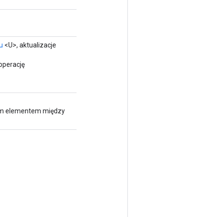
u
<U>, aktualizacje
operację
nym elementem między