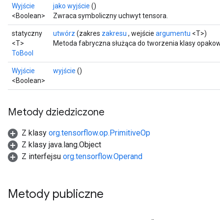
Wyjście
jako wyjście
()
<Boolean>
Zwraca symboliczny uchwyt tensora.
statyczny
utwórz
(zakres
zakresu
, wejście
argumentu
<T>)
<T>
Metoda fabryczna służąca do tworzenia klasy opakow
ToBool
Wyjście
wyjście
()
<Boolean>
Metody dziedziczone
Z klasy
org.tensorflow.op.PrimitiveOp
Z klasy java.lang.Object
Z interfejsu
org.tensorflow.Operand
Metody publiczne