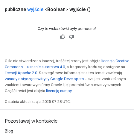
publiczne
wyjście
<Boolean>
wyjście
()
Czy te wskazówki były pomocne?
O ile nie stwierdzono inaczej, treść tej strony jest objęta
licencją Creative
Commons – uznanie autorstwa 4.0
, a fragmenty kodu są dostępne na
licencji Apache 2.0
. Szczegółowe informacje na ten temat zawierają
zasady dotyczące witryny Google Developers
. Java jest zastrzeżonym
znakiem towarowym firmy Oracle i jej podmiotów stowarzyszonych.
Część treści jest objęta
licencją numpy
.
Ostatnia aktualizacja: 2025-07-28 UTC.
Pozostawaj w kontakcie
Blog