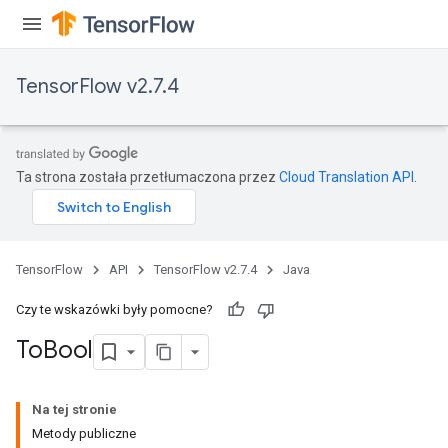
TensorFlow v2.7.4
Ta strona została przetłumaczona przez
Cloud Translation API
.
TensorFlow
API
TensorFlow v2.7.4
Java
Czy te wskazówki były pomocne?
To
Bool
Na tej stronie
Metody publiczne