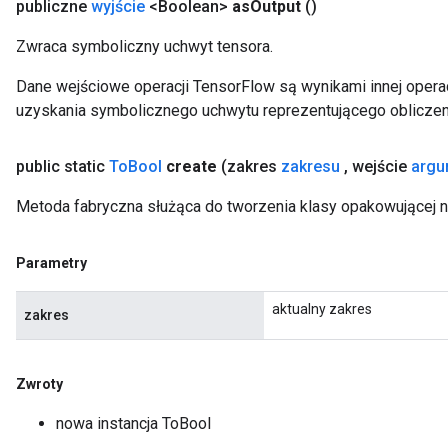
publiczne
wyjście
<Boolean>
as
Output
()
Zwraca symboliczny uchwyt tensora.
Dane wejściowe operacji TensorFlow są wynikami innej operac
uzyskania symbolicznego uchwytu reprezentującego obliczen
public static
To
Bool
create
(zakres
zakresu
,
wejście
argu
Metoda fabryczna służąca do tworzenia klasy opakowującej 
Parametry
aktualny zakres
zakres
Zwroty
nowa instancja ToBool