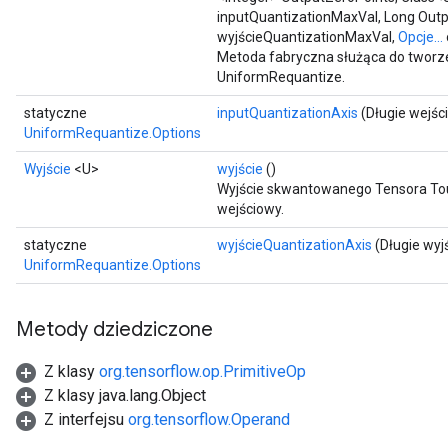
inputQuantizationMaxVal, Long Outp
wyjścieQuantizationMaxVal,
Opcje...
Metoda fabryczna służąca do tworze
UniformRequantize.
statyczne
inputQuantizationAxis
(Długie wejśc
x
UniformRequantize.Options
Wyjście
<U>
wyjście
()
Wyjście skwantowanego Tensora Touta
wejściowy.
statyczne
wyjścieQuantizationAxis
(Długie wyj
UniformRequantize.Options
Metody dziedziczone
Z klasy
org.tensorflow.op.PrimitiveOp
Z klasy java.lang.Object
Z interfejsu
org.tensorflow.Operand