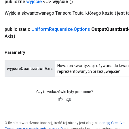
publiczne
wyjście
<U>
wyjście
()
Wyjście skwantowanego Tensora Touta, którego kształt jest ta
public static
Uniform
Requantize
.
Options
Output
Quantizati
Axis)
Parametry
Nowa oś kwantyzacji używana do kwant
wyjścieQuantizationAxis
reprezentowanych przez „wejście”.
Czy te wskazówki były pomocne?
O ile nie stwierdzono inaczej, treść tej strony jest objęta
licencją Creative
Commons – uznanie autorstwa 4.0
, a fragmenty kodu są dostępne na