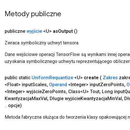
Metody publiczne
publiczne
wyjście
<U>
as
Output
()
Zwraca symboliczny uchwyt tensora.
Dane wejściowe operacji TensorFlow są wynikami innej operac
uzyskania symbolicznego uchwytu reprezentującego obliczen
public static
Uniform
Requantize
<U>
create
(
Zakres
zakr
<Float> input
Scales
,
Operand
<Integer> input
Zero
Points
,
O
<Integer> wyjście
Zero
Points
,
Class<U> Tout
,
Long input
Qu
Kwantyzacja
Max
Val
,
Długie wyjście
Kwantyzacja
Min
Val
,
Dłu
.
.
opcje)
Metoda fabryczna służąca do tworzenia klasy opakowującej 