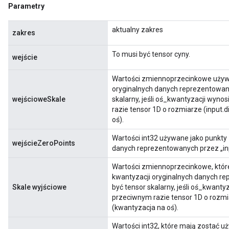
Parametry
aktualny zakres
zakres
To musi być tensor cyny.
wejście
Wartości zmiennoprzecinkowe używa
oryginalnych danych reprezentowany
wejścioweSkale
skalarny, jeśli oś_kwantyzacji wyno
razie tensor 1D o rozmiarze (input.
oś).
Wartości int32 używane jako punkty
wejścieZeroPoints
danych reprezentowanych przez „inpu
Wartości zmiennoprzecinkowe, które
kwantyzacji oryginalnych danych re
Skale wyjściowe
być tensor skalarny, jeśli oś_kwanty
przeciwnym razie tensor 1D o rozmi
(kwantyzacja na oś).
Wartości int32, które mają zostać u