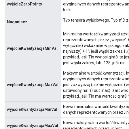
wyjścieZeroPoints
oryginalnych danych reprezentowanyc
łuski.
Typ tensora wyjściowego. Typ tf.D z: 
Naganiacz
Minimalna wartość kwantyzacji użyt
reprezentowanych przez „wejście”. C
wyłącznie) wskazanie wąskiego zakre
wejścieKwantyzacjaMinVal
najniższy) + 1”, jeśli wąski zakres, i
przykład, jeśli Tin wynosi qint8, to 
jest wąski zakres, lub -128, jeśli nie.
Maksymalna wartość kwantyzacji, kt
oryginalnych danych reprezentowany
wejścieKwantyzacjaMaxVal
jest zazwyczaj (ale nie wyłącznie) 
ustawiony na: `(Tout max)` zarówno 
przykład, jeśli Tin ma wartość qint8,
Nowa minimalna wartość kwantyzacji
wyjścieKwantyzacjaMinVal
danych reprezentowanych przez „in
Nowa maksymalna wartość kwantyzac
wyjścieKwantyzacjaMaxVal
reprezentowanych przez „input”.