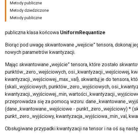
Metody publiczne
Metody dziedziczone
Metody publiczne
publiczna klasa końcowa
UniformRequantize
Biorąc pod uwagę skwantowane „wejście” tensora, dokonaj je
nowych parametrów kwantyzacji.
Mając skwantowane „wejście” tensora, które zostało skwant
punktów_zero_wejściowych, osi_kwantyzacji_wejściowej, kwa
kwantyzacji_wejściowej_max_val}, skwantuj je do tensora, k
{skali_wyjściowych, punktów_zero_wyjściowych, osi_kwantyz
kwantyzacji_wyjściowej_min, wartości_kwantyzacji_wyjściow
przeprowadza się za pomocą wzoru: dane_kwantowane_wyjśc
(dane_kwantowane_wejściowe - punkt_zero_wejściowy) * (sk
punkt_zero_wyjściowy, kwantyzacja_wyjściowa_min_val, kwa
Obsługiwane przypadki kwantyzacji na tensor i na oś są nastę