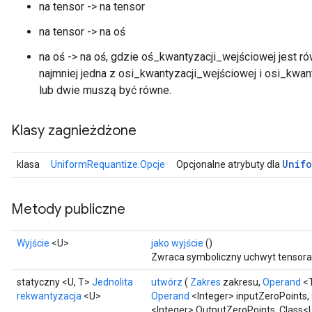
na tensor -> na tensor
na tensor -> na oś
na oś -> na oś, gdzie oś_kwantyzacji_wejściowej jest ró
najmniej jedna z osi_kwantyzacji_wejściowej i osi_kwan
lub dwie muszą być równe.
Klasy zagnieżdżone
Unifo
klasa
UniformRequantize.Opcje
Opcjonalne atrybuty dla
Metody publiczne
Wyjście
<U>
jako wyjście
()
Zwraca symboliczny uchwyt tensora
statyczny <U, T>
Jednolita
utwórz
(
Zakres
zakresu,
Operand
<T
rekwantyzacja
<U>
Operand
<Integer> inputZeroPoints,
<Integer> OutputZeroPoints, Class<