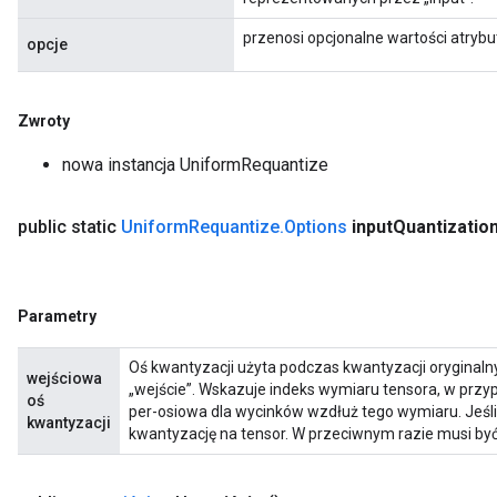
przenosi opcjonalne wartości atryb
opcje
Zwroty
nowa instancja UniformRequantize
public static
Uniform
Requantize
.
Options
input
Quantizatio
Parametry
Oś kwantyzacji użyta podczas kwantyzacji orygina
wejściowa
„wejście”. Wskazuje indeks wymiaru tensora, w prz
oś
per-osiowa dla wycinków wzdłuż tego wymiaru. Jeśli
kwantyzacji
kwantyzację na tensor. W przeciwnym razie musi być 