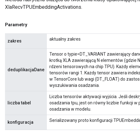
XlaRecvTPUEmbeddingActivations.
Parametry
aktualny zakres
zakres
Tensor o typie=DT_VARIANT zawierający dane
krotką XLA zawierającą N elementów (gdzie N
rdzeni tensorowych na chip TPU). Każdy eleme
deduplikacjaDane
tensorów rangi 1. Każdy tensor zawiera inde
w TensorCore lub wagi (DT_FLOAT) do zastos
wyszukiwania osadzania.
Liczba tensorów aktywacji wyjścia. Jeśli deskr
liczba tabel
osadzania tpu, jest on równy liczbie funkcji w
osadzania w modelu.
Serializowany proto konfiguracji TPUEmbeddi
konfiguracja