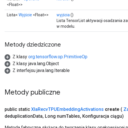
<Float>>
Lista<
Wyjście
<Float>>
wyjścia
()
Lista TensorList aktywacji osadzania z
w modelu.
Metody dziedziczone
Z klasy
org.tensorflow.op.PrimitiveOp
Z klasy java.lang.Object
Z interfejsu java.lang.Iterable
Metody publiczne
public static
Xla
Recv
TPUEmbedding
Activations
create
(
Z
deduplication
Data
,
Long num
Tables
,
Konfiguracja ciągu)
Metoda fabryczna służąca do tworzenia klasy opakowującej 