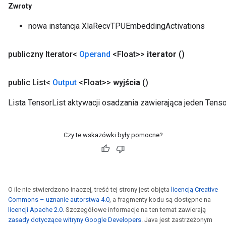
Zwroty
nowa instancja XlaRecvTPUEmbeddingActivations
publiczny Iterator<
Operand
<Float>>
iterator
()
public List<
Output
<Float>>
wyjścia
()
Lista TensorList aktywacji osadzania zawierająca jeden Tens
Czy te wskazówki były pomocne?
O ile nie stwierdzono inaczej, treść tej strony jest objęta
licencją Creative
Commons – uznanie autorstwa 4.0
, a fragmenty kodu są dostępne na
licencji Apache 2.0
. Szczegółowe informacje na ten temat zawierają
zasady dotyczące witryny Google Developers
. Java jest zastrzeżonym