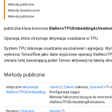
Metody publiczne
Metody dziedziczone
Metody publiczne
publiczna klasa końcowa
XlaRecvTPUEmbeddingActivatio
Operacja, która otrzymuje aktywacje osadzania w TPU.
System TPU dokonuje osadzania wyszukiwań i agregacji. Wyni
wykresie Tensorflow jako dane wyjściowe operacji XlaRecvT
zwraca listę zawierającą jeden Tensor aktywacji na tabelę ok
Metody publiczne
statyczne
aktywacje
utwórz
(
Zakres
zakresu,
Operand
<?> d
XlaRecvTPUEembedding
Konfiguracja ciągu)
Metoda fabryczna służąca do tworzeni
XlaRecvTPUEmbeddingActivations.
Iterator<
Operand
iterator
()