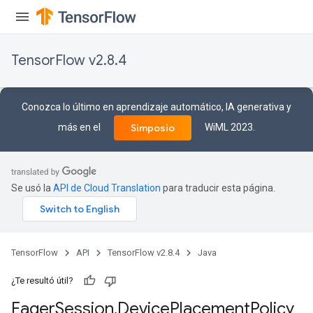
TensorFlow v2.8.4
Conozca lo último en aprendizaje automático, IA generativa y
más en el
WiML 2023.
Simposio
Se usó la
API de Cloud Translation
para traducir esta página.
TensorFlow
API
TensorFlow v2.8.4
Java
¿Te resultó útil?
Eager
Session
.
Device
Placement
Policy