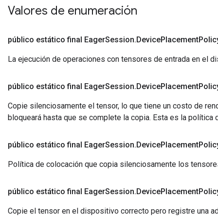
Valores de enumeración
público estático final Eager
Session
.
Device
Placement
Polic
La ejecución de operaciones con tensores de entrada en el disp
público estático final Eager
Session
.
Device
Placement
Polic
Copie silenciosamente el tensor, lo que tiene un costo de ren
bloqueará hasta que se complete la copia. Esta es la política
público estático final Eager
Session
.
Device
Placement
Polic
Política de colocación que copia silenciosamente los tensore
público estático final Eager
Session
.
Device
Placement
Polic
Copie el tensor en el dispositivo correcto pero registre una a