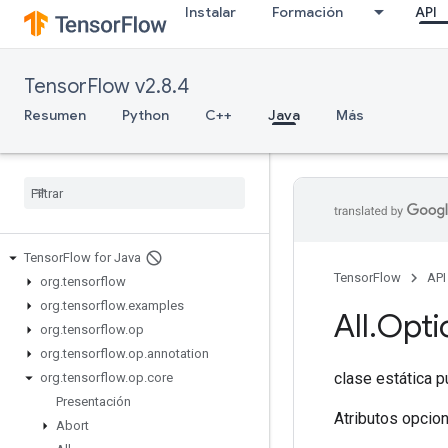
Instalar
Formación
API
TensorFlow v2.8.4
Resumen
Python
C++
Java
Más
Tensor
Flow for Java
TensorFlow
API
org
.
tensorflow
org
.
tensorflow
.
examples
All
.
Opti
org
.
tensorflow
.
op
org
.
tensorflow
.
op
.
annotation
clase estática p
org
.
tensorflow
.
op
.
core
Presentación
Atributos opcio
Abort