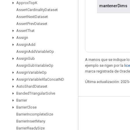
Approx
Top
K
mantenerDims
Assert
Cardinality
Dataset
Assert
Next
Dataset
Assert
Prev
Dataset
Assert
That
Assign
Assign
Add
Assign
Add
Variable
Op
Assign
Sub
A menos que se indique lo 
ejemplo se rigen por la
lic
Assign
Sub
Variable
Op
marca registrada de Oracle
Assign
Variable
Op
Assign
Variable
Xla
Concat
ND
Última actualización: 2025
Auto
Shard
Dataset
Banded
Triangular
Solve
Barrier
Seguir conectado
Barrier
Close
Barrier
Incomplete
Size
Blog
Barrier
Insert
Many
Foro
Barrier
Ready
Size