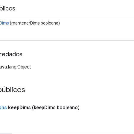
licos
Dims
(mantenerDims booleano)
redados
java.lang.Object
públicos
ons
keep
Dims
(keep
Dims booleano)