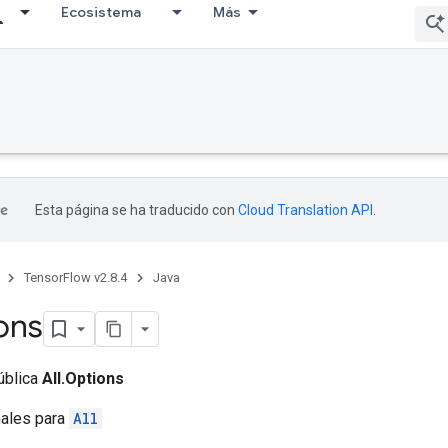
Ecosistema
Más
Esta página se ha traducido con
Cloud Translation API
.
TensorFlow v2.8.4
Java
ons
ública
All.Options
nales para
All