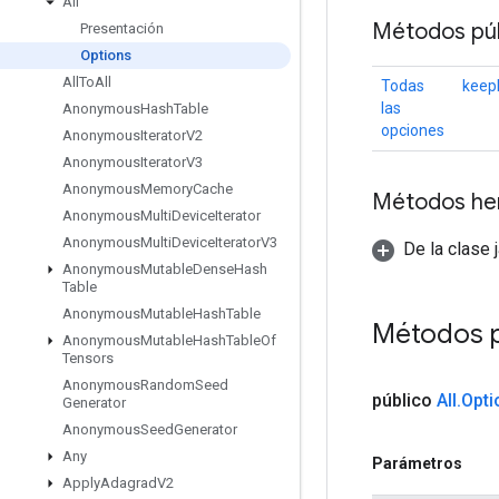
All
Métodos púb
Presentación
Options
All
To
All
Todas
keep
las
Anonymous
Hash
Table
opciones
Anonymous
Iterator
V2
Anonymous
Iterator
V3
Anonymous
Memory
Cache
Métodos he
Anonymous
Multi
Device
Iterator
Anonymous
Multi
Device
Iterator
V3
De la clase 
Anonymous
Mutable
Dense
Hash
Table
Anonymous
Mutable
Hash
Table
Métodos 
Anonymous
Mutable
Hash
Table
Of
Tensors
Anonymous
Random
Seed
público
All
.
Opti
Generator
Anonymous
Seed
Generator
Any
Parámetros
Apply
Adagrad
V2