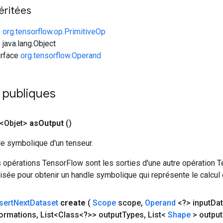
éritées
e
org.tensorflow.op.PrimitiveOp
 java.lang.Object
erface
org.tensorflow.Operand
 publiques
<Objet>
as
Output
()
le symbolique d'un tenseur.
 opérations TensorFlow sont les sorties d'une autre opération T
isée pour obtenir un handle symbolique qui représente le calcul d
sert
Next
Dataset
create
(
Scope
scope
,
Operand
<?> input
Dat
formations
,
List<Class<?>> output
Types
,
List<
Shape
> output