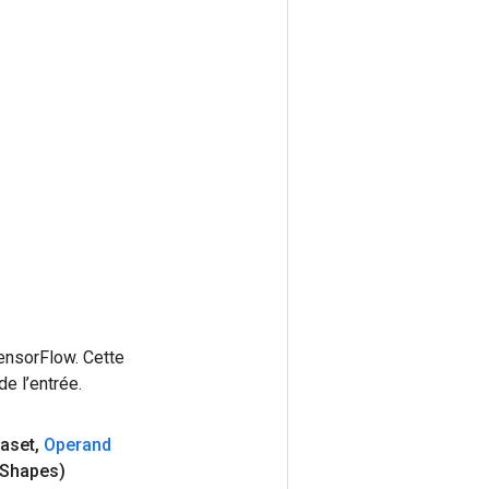
ensorFlow. Cette
e l’entrée.
aset
,
Operand
Shapes)