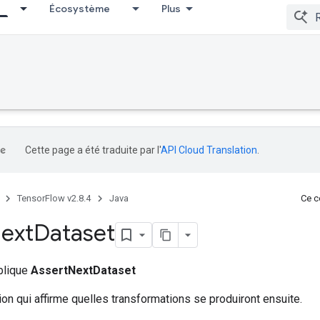
Écosystème
Plus
Cette page a été traduite par l'
API Cloud Translation
.
TensorFlow v2.8.4
Java
Ce co
ext
Dataset
ublique
AssertNextDataset
on qui affirme quelles transformations se produiront ensuite.