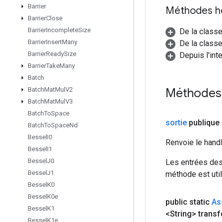
Barrier
Méthodes h
Barrier
Close
Barrier
Incomplete
Size
De la class
Barrier
Insert
Many
De la classe
Barrier
Ready
Size
Depuis l'int
Barrier
Take
Many
Batch
Méthodes
Batch
Mat
Mul
V2
Batch
Mat
Mul
V3
Batch
To
Space
sortie
publique 
Batch
To
Space
Nd
Bessel
I0
Renvoie le hand
Bessel
I1
Bessel
J0
Les entrées des
Bessel
J1
méthode est util
Bessel
K0
Bessel
K0e
public static
As
Bessel
K1
<String> trans
Bessel
K1e