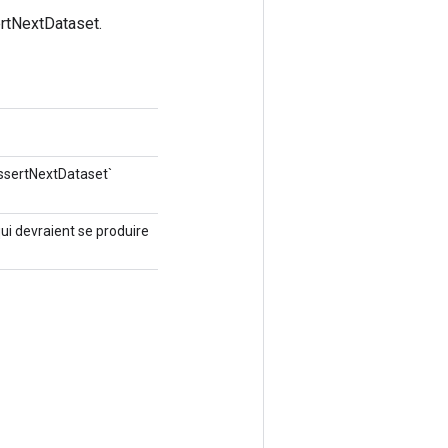
rtNextDataset.
AssertNextDataset`
ui devraient se produire