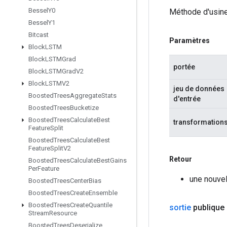
Bessel
Y0
Méthode d'usine
Bessel
Y1
Bitcast
Paramètres
Block
LSTM
Block
LSTMGrad
portée
Block
LSTMGrad
V2
Block
LSTMV2
jeu de données
Boosted
Trees
Aggregate
Stats
d'entrée
Boosted
Trees
Bucketize
Boosted
Trees
Calculate
Best
transformation
Feature
Split
Boosted
Trees
Calculate
Best
Feature
Split
V2
Retour
Boosted
Trees
Calculate
Best
Gains
Per
Feature
une nouve
Boosted
Trees
Center
Bias
Boosted
Trees
Create
Ensemble
Boosted
Trees
Create
Quantile
sortie
publique
Stream
Resource
Boosted
Trees
Deserialize