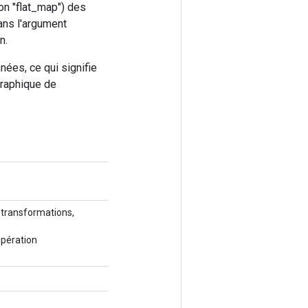
non "flat_map") des
ans l'argument
n.
nées, ce qui signifie
graphique de
 transformations,
opération