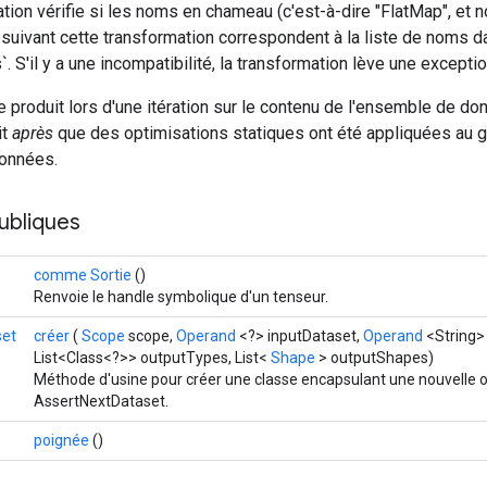
tion vérifie si les noms en chameau (c'est-à-dire "FlatMap", et 
suivant cette transformation correspondent à la liste de noms d
. S'il y a une incompatibilité, la transformation lève une exceptio
se produit lors d'une itération sur le contenu de l'ensemble de don
it
après
que des optimisations statiques ont été appliquées au 
onnées.
ubliques
comme Sortie
()
Renvoie le handle symbolique d'un tenseur.
set
créer
(
Scope
scope,
Operand
<?> inputDataset,
Operand
<String>
List<Class<?>> outputTypes, List<
Shape
> outputShapes)
Méthode d'usine pour créer une classe encapsulant une nouvelle 
AssertNextDataset.
poignée
()