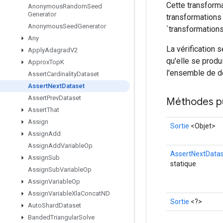
Cette transforma
Anonymous
Random
Seed
Generator
transformations 
Anonymous
Seed
Generator
`transformations`
Any
La vérification 
Apply
Adagrad
V2
qu'elle se produ
Approx
Top
K
l'ensemble de d
Assert
Cardinality
Dataset
Assert
Next
Dataset
Assert
Prev
Dataset
Méthodes p
Assert
That
Assign
Sortie
<Objet>
Assign
Add
Assign
Add
Variable
Op
AssertNextData
Assign
Sub
statique
Assign
Sub
Variable
Op
Assign
Variable
Op
Assign
Variable
Xla
Concat
ND
Sortie
<?>
Auto
Shard
Dataset
Banded
Triangular
Solve