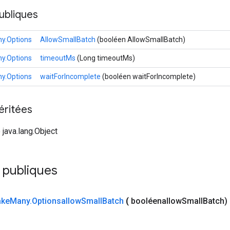
ubliques
y.Options
AllowSmallBatch
(booléen AllowSmallBatch)
y.Options
timeoutMs
(Long timeoutMs)
y.Options
waitForIncomplete
(booléen waitForIncomplete)
éritées
 java.lang.Object
 publiques
ake
Many
.
Optionsallow
Small
Batch
(
booléenallow
Small
Batch)