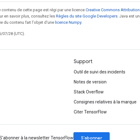
le contenu de cette page est régi par une licence
Creative Commons Attribution
our en savoir plus, consultez les
Règles du site Google Developers
. Java est 
ie du contenu fait l'objet d'une
licence Numpy
.
5/07/28 (UTC).
Support
Outil de suivi des incidents
Notes de version
Stack Overflow
Consignes relatives à la marque
Citer TensorFlow
S’abonner
S'abonner à la newsletter TensorFlow