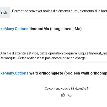
Permet de renvoyer moins d'éléments num_elements si la barri
Batch
ake
Many
.
Options
timeout
Ms
(Long timeout
Ms)
Si la file d'attente est vide, cette opération bloquera jusqu'à timeout_m
Remarque : Cette option n'est pas encore prise en charge.
ake
Many
.
Options
wait
For
Incomplete
(booléen wait
For
Incomp
Ce contenu vous a-t-il été utile ?