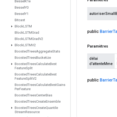
Bessel
K1e
Bessel
Y0
autoriserSmall
Bessel
Y1
Bitcast
Block
LSTM
public
Barrier
T
Block
LSTMGrad
Block
LSTMGrad
V2
Block
LSTMV2
Paramètres
Boosted
Trees
Aggregate
Stats
Boosted
Trees
Bucketize
délai
d'attenteMme
Boosted
Trees
Calculate
Best
Feature
Split
Boosted
Trees
Calculate
Best
Feature
Split
V2
public
Barrier
T
Boosted
Trees
Calculate
Best
Gains
Per
Feature
Boosted
Trees
Center
Bias
Boosted
Trees
Create
Ensemble
Boosted
Trees
Create
Quantile
Stream
Resource