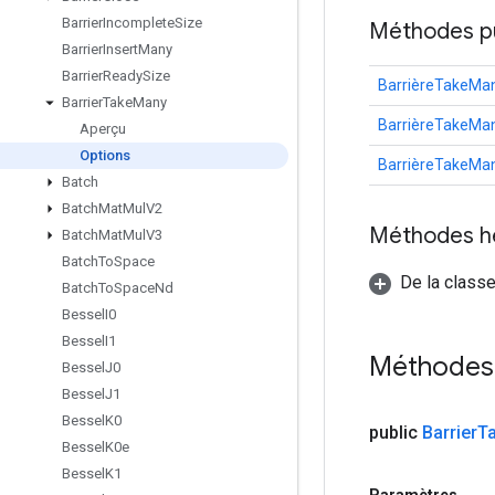
Barrier
Incomplete
Size
Méthodes p
Barrier
Insert
Many
Barrier
Ready
Size
BarrièreTakeMan
Barrier
Take
Many
BarrièreTakeMan
Aperçu
Options
BarrièreTakeMan
Batch
Batch
Mat
Mul
V2
Méthodes h
Batch
Mat
Mul
V3
Batch
To
Space
De la classe
Batch
To
Space
Nd
Bessel
I0
Bessel
I1
Méthodes
Bessel
J0
Bessel
J1
Bessel
K0
public
Barrier
T
Bessel
K0e
Bessel
K1
Paramètres