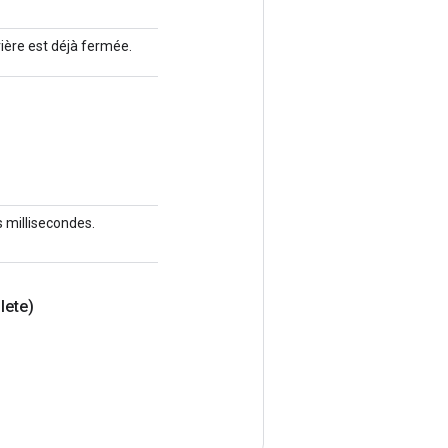
ère est déjà fermée.
s millisecondes.
lete)