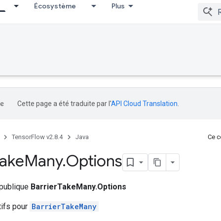
Écosystème
Plus
Cette page a été traduite par l'
API Cloud Translation
.
TensorFlow v2.8.4
Java
Ce co
ake
Many
.
Options
 publique
BarrierTakeMany.Options
tifs pour
BarrierTakeMany