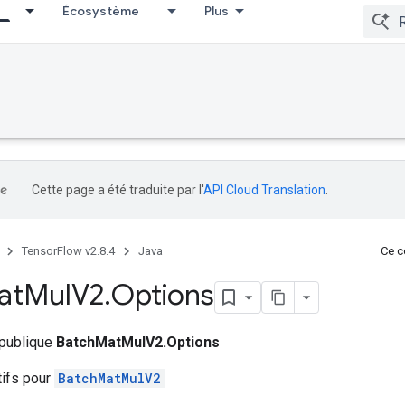
Écosystème
Plus
Cette page a été traduite par l'
API Cloud Translation
.
TensorFlow v2.8.4
Java
Ce co
at
Mul
V2
.
Options
 publique
BatchMatMulV2.Options
tifs pour
BatchMatMulV2