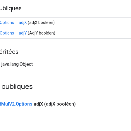
ubliques
Options
adjX
(adjX booléen)
Options
adjY
(AdjY booléen)
éritées
 java.lang.Object
 publiques
t
Mul
V2
.
Options
adj
X
(adj
X booléen)