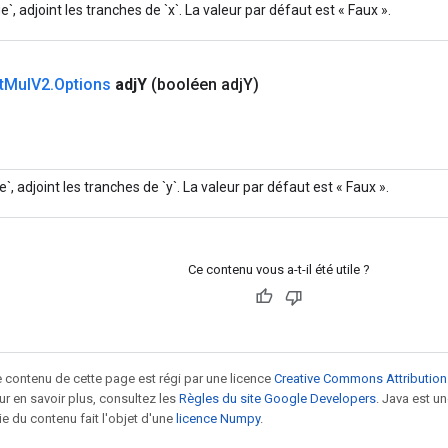
ue`, adjoint les tranches de `x`. La valeur par défaut est « Faux ».
t
Mul
V2
.
Options
adj
Y
(booléen adj
Y)
e`, adjoint les tranches de `y`. La valeur par défaut est « Faux ».
Ce contenu vous a-t-il été utile ?
le contenu de cette page est régi par une licence
Creative Commons Attribution
our en savoir plus, consultez les
Règles du site Google Developers
. Java est 
ie du contenu fait l'objet d'une
licence Numpy
.