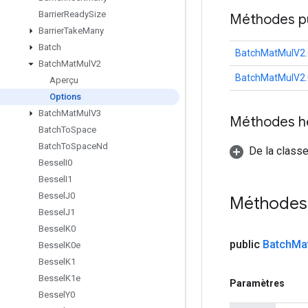
Barrier
Ready
Size
Méthodes p
Barrier
Take
Many
Batch
BatchMatMulV2.
Batch
Mat
Mul
V2
BatchMatMulV2.
Aperçu
Options
Batch
Mat
Mul
V3
Méthodes h
Batch
To
Space
Batch
To
Space
Nd
De la classe
Bessel
I0
Bessel
I1
Bessel
J0
Méthodes
Bessel
J1
Bessel
K0
public
Batch
Ma
Bessel
K0e
Bessel
K1
Bessel
K1e
Paramètres
Bessel
Y0