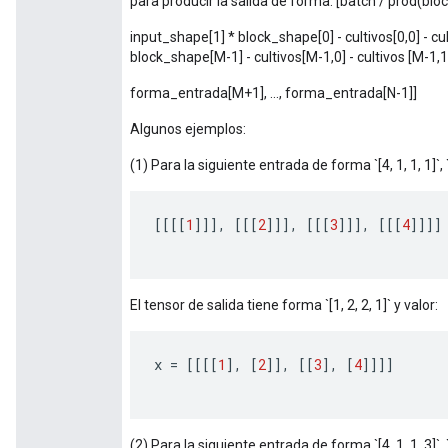
para producir la salida de forma: [batch / prod(blo
input_shape[1] * block_shape[0] - cultivos[0,0] - cult
block_shape[M-1] - cultivos[M-1,0] - cultivos [M-1,1
forma_entrada[M+1], ..., forma_entrada[N-1]]
Algunos ejemplos:
(1) Para la siguiente entrada de forma `[4, 1, 1, 1]`, `b
[[[[
1
]]]
,
[[[
2
]]]
,
[[[
3
]]]
,
[[[
4
]]]]
El tensor de salida tiene forma `[1, 2, 2, 1]` y valor:
x
=
[[[[
1
]
,
[
2
]]
,
[[
3
]
,
[
4
]]]]
(2) Para la siguiente entrada de forma `[4, 1, 1, 3]`, `b