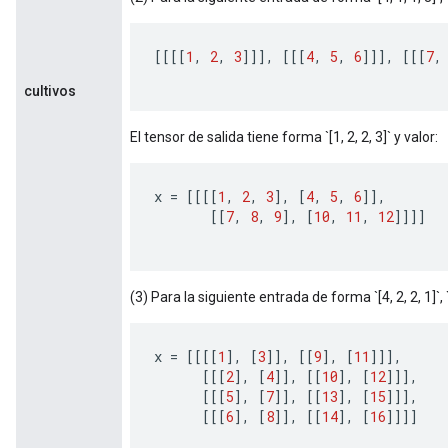
[[[[
1
,
2
,
3
]]]
,
[[[
4
,
5
,
6
]]]
,
[[[
7
,
cultivos
El tensor de salida tiene forma `[1, 2, 2, 3]` y valor:
x
=
[[[[
1
,
2
,
3
]
,
[
4
,
5
,
6
]]
,
[[
7
,
8
,
9
]
,
[
10
,
11
,
12
]]]]
(3) Para la siguiente entrada de forma `[4, 2, 2, 1]`, `b
x
=
[[[[
1
]
,
[
3
]]
,
[[
9
]
,
[
11
]]]
,
[[[
2
]
,
[
4
]]
,
[[
10
]
,
[
12
]]]
,
[[[
5
]
,
[
7
]]
,
[[
13
]
,
[
15
]]]
,
[[[
6
]
,
[
8
]]
,
[[
14
]
,
[
16
]]]]