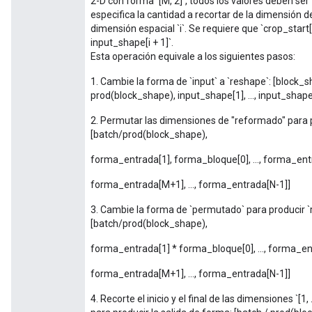
2-D con forma `[M, 2]`, todos los valores deben ser >
especifica la cantidad a recortar de la dimensión d
dimensión espacial `i`. Se requiere que `crop_start[
input_shape[i + 1]`.
Esta operación equivale a los siguientes pasos:
1. Cambie la forma de `input` a `reshape`: [block_sh
prod(block_shape), input_shape[1], ..., input_shape
2. Permutar las dimensiones de "reformado" para
[batch/prod(block_shape),
forma_entrada[1], forma_bloque[0], ..., forma_en
forma_entrada[M+1], ..., forma_entrada[N-1]]
3. Cambie la forma de `permutado` para produci
[batch/prod(block_shape),
forma_entrada[1] * forma_bloque[0], ..., forma_e
forma_entrada[M+1], ..., forma_entrada[N-1]]
4. Recorte el inicio y el final de las dimensiones `[