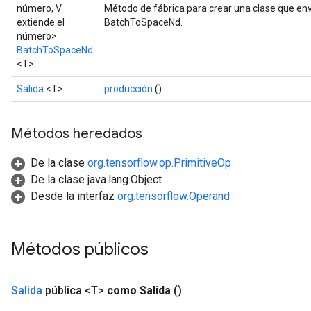
número, V
Método de fábrica para crear una clase que en
extiende el
BatchToSpaceNd.
número>
BatchToSpaceNd
<T>
Salida
<T>
producción
()
source
Métodos heredados
leOp
De la clase
org.tensorflow.op.PrimitiveOp
De la clase java.lang.Object
Desde la interfaz
org.tensorflow.Operand
Métodos públicos
Salida
pública <T>
como Salida
()