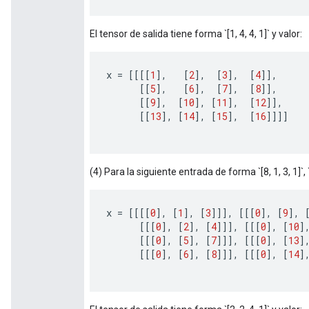
El tensor de salida tiene forma `[1, 4, 4, 1]` y valor:
x
=
[[[[
1
]
,
[
2
]
,
[
3
]
,
[
4
]]
,
[[
5
]
,
[
6
]
,
[
7
]
,
[
8
]]
,
[[
9
]
,
[
10
]
,
[
11
]
,
[
12
]]
,
[[
13
]
,
[
14
]
,
[
15
]
,
[
16
]]]]
(4) Para la siguiente entrada de forma `[8, 1, 3, 1]`, `b
x
=
[[[[
0
]
,
[
1
]
,
[
3
]]]
,
[[[
0
]
,
[
9
]
,
[[[
0
]
,
[
2
]
,
[
4
]]]
,
[[[
0
]
,
[
10
]
[[[
0
]
,
[
5
]
,
[
7
]]]
,
[[[
0
]
,
[
13
]
[[[
0
]
,
[
6
]
,
[
8
]]]
,
[[[
0
]
,
[
14
]