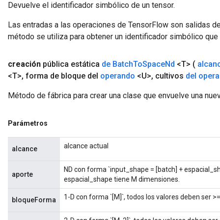
Devuelve el identificador simbólico de un tensor.
Las entradas a las operaciones de TensorFlow son salidas de
Flush
método se utiliza para obtener un identificador simbólico que 
eHandleOp
creación
pública estática
de Batch
To
Space
Nd
<T>
(
alcanc
<T>
,
forma de bloque del
operando
<U>
,
cultivos
del oper
Método de fábrica para crear una clase que envuelve una nu
ureSplit
Parámetros
alcance actual
alcance
ND con forma `input_shape = [batch] + espacial_s
aporte
espacial_shape tiene M dimensiones.
1-D con forma `[M]`, todos los valores deben ser >=
bloqueForma