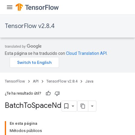
TensorFlow v2.8.4
Esta página se ha traducido con
Cloud Translation API
.
TensorFlow
API
TensorFlow v2.8.4
Java
¿Te ha resultado útil?
Batch
To
Space
Nd
En esta página
Métodos públicos