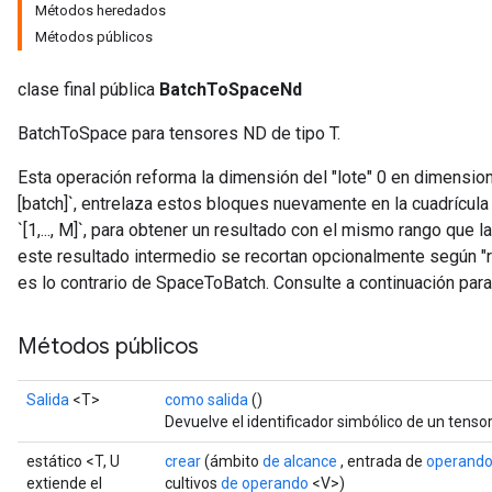
Métodos heredados
Métodos públicos
clase final pública
BatchToSpaceNd
BatchToSpace para tensores ND de tipo T.
Esta operación reforma la dimensión del "lote" 0 en dimensi
[batch]`, entrelaza estos bloques nuevamente en la cuadrícul
`[1,..., M]`, para obtener un resultado con el mismo rango que
este resultado intermedio se recortan opcionalmente según "re
es lo contrario de SpaceToBatch. Consulte a continuación para
Métodos públicos
Salida
<T>
como salida
()
Devuelve el identificador simbólico de un tensor
estático <T, U
crear
(ámbito
de alcance
, entrada de
operand
t
extiende el
cultivos
de operando
<V>)