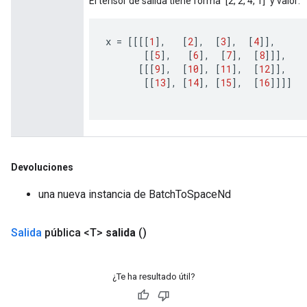
El tensor de salida tiene forma `[2, 2, 4, 1]` y valor:
x
=
[[[[
1
]
,
[
2
]
,
[
3
]
,
[
4
]]
,
[[
5
]
,
[
6
]
,
[
7
]
,
[
8
]]]
,
[[[
9
]
,
[
10
]
,
[
11
]
,
[
12
]]
,
[[
13
]
,
[
14
]
,
[
15
]
,
[
16
]]]]
Devoluciones
una nueva instancia de BatchToSpaceNd
Salida
pública <T>
salida
()
ryTensorBatch
¿Te ha resultado útil?