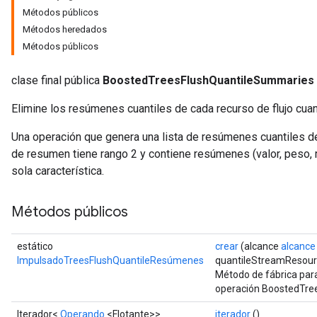
Métodos públicos
Métodos heredados
Métodos públicos
clase final pública
BoostedTreesFlushQuantileSummaries
Elimine los resúmenes cuantiles de cada recurso de flujo cuant
Una operación que genera una lista de resúmenes cuantiles de 
de resumen tiene rango 2 y contiene resúmenes (valor, peso
Flush
sola característica.
Métodos públicos
eHandleOp
estático
crear
(alcance
alcance
ImpulsadoTreesFlushQuantileResúmenes
quantileStreamResour
Método de fábrica par
ureSplit
operación BoostedTre
Iterador<
Operando
<Flotante>>
iterador
()