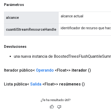
Parámetros
alcance actual
alcance
identificador de recurso que ha
cuantilStreamResourceHandle
Devoluciones
una nueva instancia de BoostedTreesFlushQuantileSum
Iterador público<
Operando
<Float>>
iterador
()
Lista pública<
Salida
<Float>>
resúmenes
()
¿Te ha resultado útil?