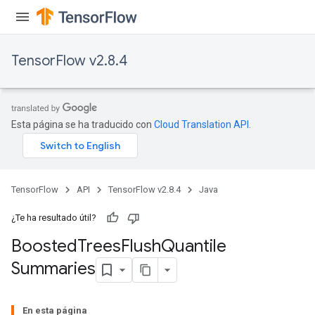
TensorFlow v2.8.4
t
Esta página se ha traducido con
Cloud Translation API
.
TensorFlow
API
TensorFlow v2.8.4
Java
¿Te ha resultado útil?
source
Boosted
Trees
Flush
Quantile
Summaries
leOp
En esta página