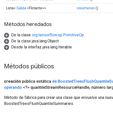
Lista<
Salida
<Flotante>>
resúmenes
()
Métodos heredados
De la clase
org.tensorflow.op.PrimitiveOp
De la clase java.lang.Object
Desde la interfaz java.lang.Iterable
Métodos públicos
creación
pública estática
de Boosted
Trees
Flush
Quantile
S
operando
<?> quantile
Stream
Resource
Handle
,
número larg
Método de fábrica para crear una clase que envuelve una nue
BoostedTreesFlushQuantileSummaries.