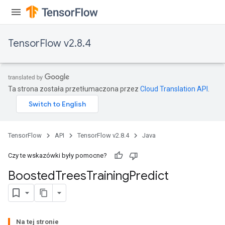
TensorFlow v2.8.4
Ta strona została przetłumaczona przez
Cloud Translation API
.
TensorFlow
API
TensorFlow v2.8.4
Java
Flush
Czy te wskazówki były pomocne?
eHandleOp
Boosted
Trees
Training
Predict
ureSplit
Na tej stronie