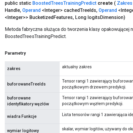
public static
Boosted
Trees
Training
Predict
create
(
Zakres
Handle
,
Operand
<Integer> cached
Tree
Ids
,
Operand
<Integ
<Integer>> Bucketized
Features
,
Long logits
Dimension)
Metoda fabryczna służąca do tworzenia klasy opakowującej 
BoostedTreesTrainingPredict.
Parametry
aktualny zakres
zakres
Tensor rangi 1 zawierający buforowane
buforowaneTreeIds
początkowym drzewem predykcji.
Tensor rangi 1 zawierający buforowany
buforowane
początkowym węzłem predykcji.
identyfikatory węzłów
Lista tensorów rangi 1 zawierająca ide
wiadra Funkcje
skalar, wymiar logitów, używany do ok
wymiar logitowy