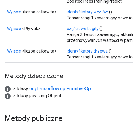
BoostedTreesTrainingPredict.
Wyjście
<liczba całkowita>
identyfikatory węzłów
()
Tensor rangi 1 zawierający nowe i
Wyjście
<Pływak>
częściowe Logity
()
Ranga 2 Tensor zawierający aktuali
przechowywanych wartości w pamię
Wyjście
<liczba całkowita>
identyfikatory drzewa
()
Tensor rangi 1 zawierający nowe id
Metody dziedziczone
Z klasy
org.tensorflow.op.PrimitiveOp
Z klasy java.lang.Object
Metody publiczne