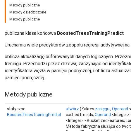
Metody publiczne
Metody dziedziczone
Metody publiczne
publiczna klasa końcowa
BoostedTreesTrainingPredict
Uruchamia wiele predyktorów zespołu regresji addytywnej na 
oblicza aktualizację buforowanych danych logicznych. Przez
treningu. Przechodzi przez drzewa, zaczynając od identyfika
identyfikatora węzła w pamięci podręcznej, i oblicza aktualiz
pamięci podręcznej.
Metody publiczne
statyczne
utwórz
(Zakres
zasięgu
,
Operand
<
BoostedTreesTrainingPredict
cachedTreeIds,
Operand
<Integer> 
<Integer>> BucketizedFeatures, Lo
Metoda fabryczna służąca do twor