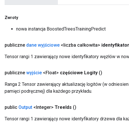
Zwroty
nowa instancja BoostedTreesTrainingPredict
publiczne
dane wyjściowe
<liczba całkowita>
identyfikato
Tensor rangi 1 zawierający nowe identyfikatory węzłów w now
publiczne
wyjście
<Float>
częściowe Logity
()
Ranga 2 Tensor zawierający aktualizację logitów (w odniesi
pamięci podręcznej) dla każdego przykładu.
public
Output
<Integer>
Tree
Ids
()
Tensor rangi 1 zawierający nowe identyfikatory drzewa dla ka