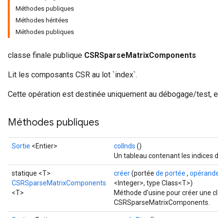
Méthodes publiques
Méthodes héritées
Méthodes publiques
classe finale publique
CSRSparseMatrixComponents
Lit les composants CSR au lot `index`.
Cette opération est destinée uniquement au débogage/test, et 
Méthodes publiques
Sortie
<Entier>
colInds
()
Un tableau contenant les indices 
statique <T>
créer
(portée
de portée
,
opérand
CSRSparseMatrixComponents
<Integer>, type Class<T>)
<T>
Méthode d'usine pour créer une c
CSRSparseMatrixComponents.