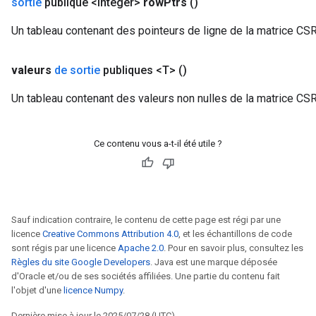
sortie
publique <Integer>
row
Ptrs
()
Un tableau contenant des pointeurs de ligne de la matrice CSR
valeurs
de sortie
publiques <T>
()
Un tableau contenant des valeurs non nulles de la matrice CSR
Ce contenu vous a-t-il été utile ?
Sauf indication contraire, le contenu de cette page est régi par une
licence
Creative Commons Attribution 4.0
, et les échantillons de code
sont régis par une licence
Apache 2.0
. Pour en savoir plus, consultez les
Règles du site Google Developers
. Java est une marque déposée
d'Oracle et/ou de ses sociétés affiliées. Une partie du contenu fait
l'objet d'une
licence Numpy
.
Dernière mise à jour le 2025/07/28 (UTC).