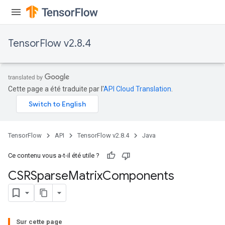
TensorFlow v2.8.4
Flush
eHandleOp
Cette page a été traduite par l'
API Cloud Translation
.
ureSplit
TensorFlow
API
TensorFlow v2.8.4
Java
Ce contenu vous a-t-il été utile ?
CSRSparse
Matrix
Components
Sur cette page