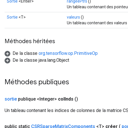
Sortie
<Entier>
rangéePtrs
()
Un tableau contenant des pointeur
Sortie
<T>
valeurs
()
Un tableau contenant des valeurs 
Méthodes héritées
De la classe
org.tensorflow.op.PrimitiveOp
De la classe java.lang.Object
Méthodes publiques
sortie
publique <Integer>
col
Inds
()
Un tableau contenant les indices de colonnes de la matrice C
public static
CSRSparse
Matrix
Components
<T>
créer
(
po