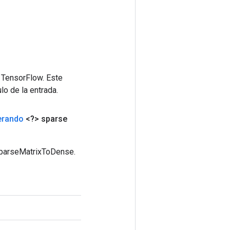
 TensorFlow. Este
lo de la entrada.
erando
<?> sparse
SparseMatrixToDense.