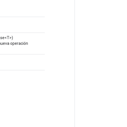
lase<T>)
nueva operación