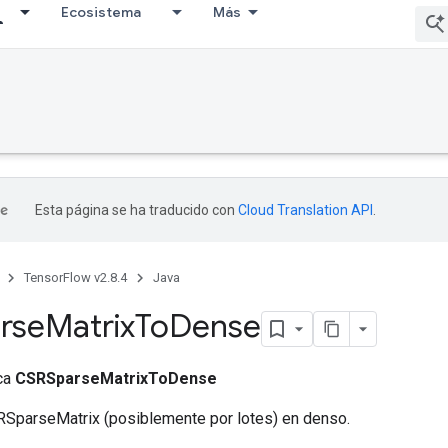
Ecosistema
Más
Esta página se ha traducido con
Cloud Translation API
.
TensorFlow v2.8.4
Java
rse
Matrix
To
Dense
ica
CSRSparseMatrixToDense
RSparseMatrix (posiblemente por lotes) en denso.