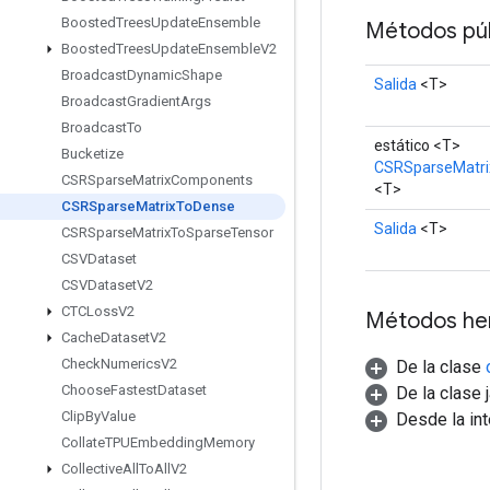
Boosted
Trees
Update
Ensemble
Métodos púb
Boosted
Trees
Update
Ensemble
V2
Broadcast
Dynamic
Shape
Salida
<T>
Broadcast
Gradient
Args
Broadcast
To
estático <T>
Bucketize
CSRSparseMatr
CSRSparse
Matrix
Components
<T>
CSRSparse
Matrix
To
Dense
Salida
<T>
CSRSparse
Matrix
To
Sparse
Tensor
CSVDataset
CSVDataset
V2
CTCLoss
V2
Métodos he
Cache
Dataset
V2
Check
Numerics
V2
De la clase
Choose
Fastest
Dataset
De la clase 
Clip
By
Value
Desde la in
Collate
TPUEmbedding
Memory
Collective
All
To
All
V2