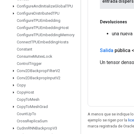
entrada dispers
Configure
And
Initialize
Global
TPU
Configure
Distributed
TPU
Configure
TPUEmbedding
Devoluciones
Configure
TPUEmbedding
Host
una nueva
Configure
TPUEmbedding
Memory
Connect
TPUEmbedding
Hosts
Constant
Salida
pública 
Consume
Mutex
Lock
Un tensor denso
Control
Trigger
Conv2DBackprop
Filter
V2
Conv2DBackprop
Input
V2
Copy
Copy
Host
Copy
To
Mesh
Copy
To
Mesh
Grad
Count
Up
To
A menos que se indique lo 
ejemplo se rigen por la
lic
Cross
Replica
Sum
marca registrada de Oracle
Cudnn
RNNBackprop
V3