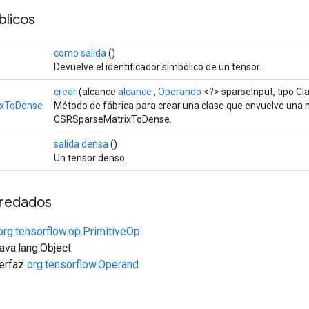
licos
como salida
()
Devuelve el identificador simbólico de un tensor.
crear
(alcance
alcance
,
Operando
<?> sparseInput, tipo C
ixToDense
Método de fábrica para crear una clase que envuelve una 
CSRSparseMatrixToDense.
salida densa
()
Un tensor denso.
redados
org.tensorflow.op.PrimitiveOp
java.lang.Object
terfaz
org.tensorflow.Operand