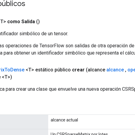
públicos
<T>
como Salida
()
tificador simbólico de un tensor.
las operaciones de TensorFlow son salidas de otra operación de
a para obtener un identificador simbólico que representa el cálcu
ix
To
Dense
<T> estático público
crear
(alcance
alcance
,
op
e <T>)
ca para crear una clase que envuelve una nueva operación CSR
alcance actual
Un CSRSparseMatrix por lotes.