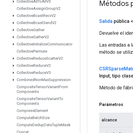
Métodos 
Collective
All
To
All
V3
Collective
Assign
Group
V2
Collective
Bcast
Recv
V2
Salida
pública 
Collective
Bcast
Send
V2
Collective
Gather
Devuelve el iden
Collective
Gather
V2
Collective
Initialize
Communicator
Las entradas a 
Collective
Permute
método se utiliz
Collective
Reduce
Scatter
V2
Collective
Reduce
V2
CSRSparse
Matr
Collective
Reduce
V3
Input
,
tipo clas
Combined
Non
Max
Suppression
Composite
Tensor
Variant
From
Método de fábri
Components
Composite
Tensor
Variant
To
Components
Parámetros
Compress
Element
Compute
Batch
Size
alcance
Compute
Dedup
Data
Tuple
Mask
Concat