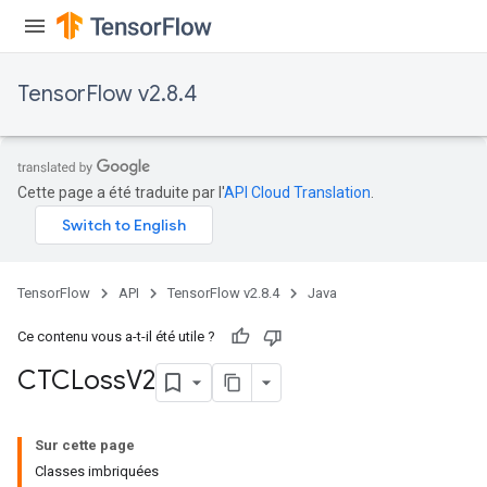
eHandleOp
TensorFlow v2.8.4
ureSplit
Cette page a été traduite par l'
API Cloud Translation
.
TensorFlow
API
TensorFlow v2.8.4
Java
Ce contenu vous a-t-il été utile ?
CTCLoss
V2
Sur cette page
Classes imbriquées