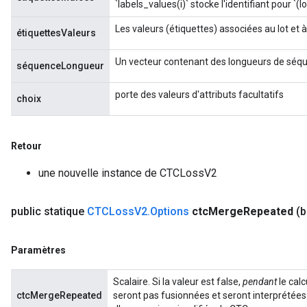
`labels_values(i)` stocke l'identifiant pour `(lo
Les valeurs (étiquettes) associées au lot et 
étiquettesValeurs
Un vecteur contenant des longueurs de séque
séquenceLongueur
porte des valeurs d'attributs facultatifs
choix
Retour
une nouvelle instance de CTCLossV2
public statique
CTCLoss
V2
.
Options
ctc
Merge
Repeated
(b
Paramètres
Scalaire. Si la valeur est false,
pendant
le calc
ctcMergeRepeated
seront pas fusionnées et seront interprétées 