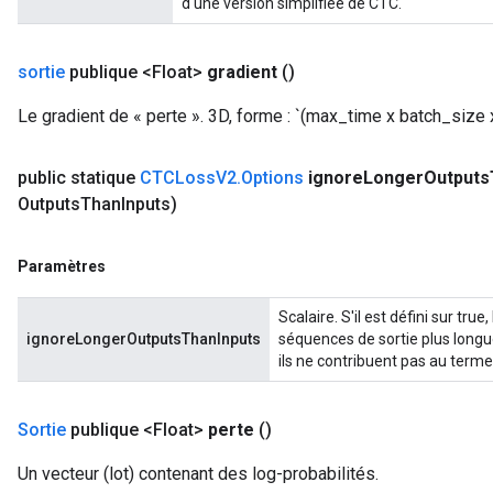
d'une version simplifiée de CTC.
sortie
publique <Float>
gradient
()
Le gradient de « perte ». 3D, forme : `(max_time x batch_size
public statique
CTCLoss
V2
.
Options
ignore
Longer
Outputs
Outputs
Than
Inputs)
Paramètres
Scalaire. S'il est défini sur tru
ryTensorBatch
ignoreLongerOutputsThanInputs
séquences de sortie plus longu
ils ne contribuent pas au terme
Sortie
publique <Float>
perte
()
Un vecteur (lot) contenant des log-probabilités.