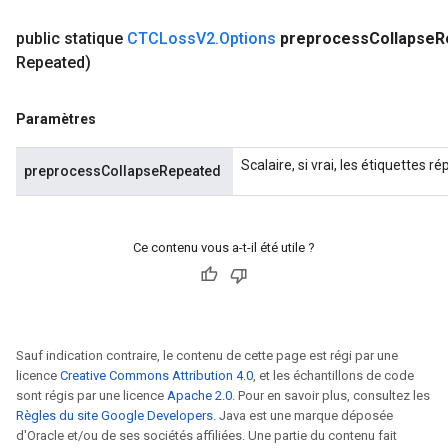
public statique
CTCLoss
V2
.
Options
preprocess
Collapse
R
Repeated)
rBatch
Paramètres
Scalaire, si vrai, les étiquettes 
Batch
preprocessCollapseRepeated
atch
Ce contenu vous a-t-il été utile ?
Sauf indication contraire, le contenu de cette page est régi par une
licence
Creative Commons Attribution 4.0
, et les échantillons de code
sont régis par une licence
Apache 2.0
. Pour en savoir plus, consultez les
Règles du site Google Developers
. Java est une marque déposée
d'Oracle et/ou de ses sociétés affiliées. Une partie du contenu fait