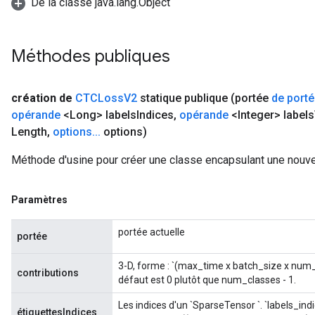
De la classe java.lang.Object
Méthodes publiques
création de
CTCLoss
V2
statique publique
(portée
de port
opérande
<Long> labels
Indices
,
opérande
<Integer> labels
Length
,
options
.
.
.
options)
Méthode d'usine pour créer une classe encapsulant une nouv
Paramètres
portée actuelle
portée
3-D, forme : `(max_time x batch_size x num_cl
contributions
défaut est 0 plutôt que num_classes - 1.
Les indices d'un `SparseTensor
`. `labels_indi
étiquettesIndices