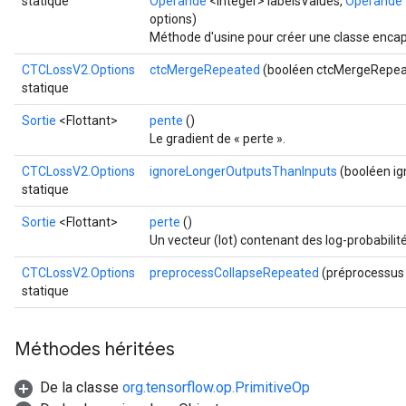
statique
Opérande
<Integer> labelsValues,
Opérande
options)
Méthode d'usine pour créer une classe enca
CTCLossV2.Options
ctcMergeRepeated
(booléen ctcMergeRepea
statique
Sortie
<Flottant>
pente
()
Le gradient de « perte ».
CTCLossV2.Options
ignoreLongerOutputsThanInputs
(booléen i
statique
Sortie
<Flottant>
perte
()
Un vecteur (lot) contenant des log-probabilité
CTCLossV2.Options
preprocessCollapseRepeated
(préprocessus
statique
Méthodes héritées
De la classe
org.tensorflow.op.PrimitiveOp