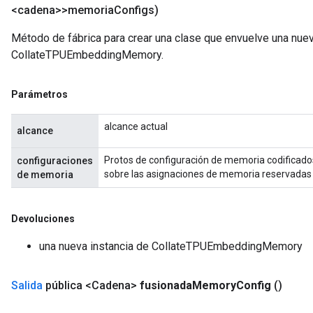
<cadena>>memoria
Configs)
Método de fábrica para crear una clase que envuelve una nue
CollateTPUEmbeddingMemory.
Parámetros
alcance actual
alcance
Protos de configuración de memoria codificad
configuraciones
sobre las asignaciones de memoria reservadas
de memoria
Devoluciones
una nueva instancia de CollateTPUEmbeddingMemory
Salida
pública <Cadena>
fusionada
Memory
Config
()