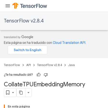
ureSplit
TensorFlow v2.8.4
Esta página se ha traducido con
Cloud Translation API
.
TensorFlow
API
TensorFlow v2.8.4
Java
¿Te ha resultado útil?
Collate
TPUEmbedding
Memory
En esta página