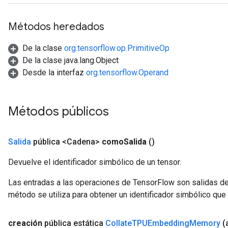
Métodos heredados
De la clase
org.tensorflow.op.PrimitiveOp
De la clase java.lang.Object
Desde la interfaz
org.tensorflow.Operand
Métodos públicos
Salida
pública <Cadena>
como
Salida
()
Devuelve el identificador simbólico de un tensor.
Las entradas a las operaciones de TensorFlow son salidas de
método se utiliza para obtener un identificador simbólico que 
creación
pública estática
Collate
TPUEmbedding
Memory
(