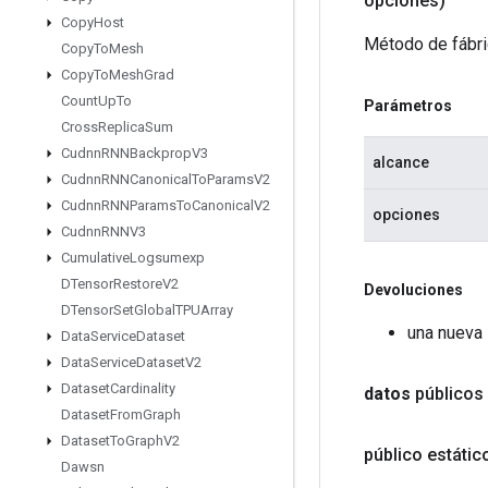
opciones)
Copy
Host
Método de fábri
Copy
To
Mesh
Copy
To
Mesh
Grad
Count
Up
To
Parámetros
Cross
Replica
Sum
Cudnn
RNNBackprop
V3
alcance
Cudnn
RNNCanonical
To
Params
V2
Cudnn
RNNParams
To
Canonical
V2
opciones
Cudnn
RNNV3
Cumulative
Logsumexp
DTensor
Restore
V2
Devoluciones
DTensor
Set
Global
TPUArray
una nueva 
Data
Service
Dataset
Data
Service
Dataset
V2
Dataset
Cardinality
datos
públicos
Dataset
From
Graph
Dataset
To
Graph
V2
público estáti
Dawsn