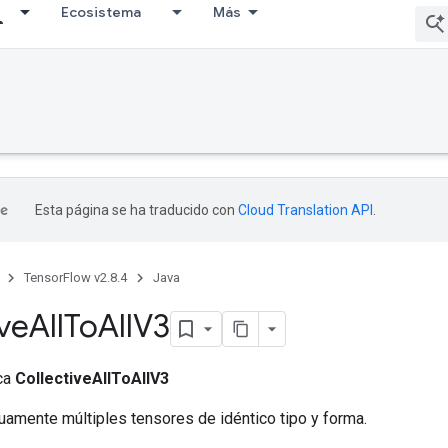
Ecosistema
Más
Esta página se ha traducido con
Cloud Translation API
.
TensorFlow v2.8.4
Java
ive
All
To
All
V3
ica
CollectiveAllToAllV3
uamente múltiples tensores de idéntico tipo y forma.