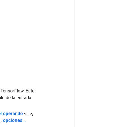
 TensorFlow. Este
lo de la entrada.
el operando
<T>
,
>
,
opciones
.
.
.