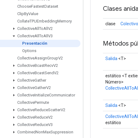
Choose
Fastest
Dataset
Clases anid
Clip
By
Value
Collate
TPUEmbedding
Memory
clase
Colectiv
Collective
All
To
All
V2
Collective
All
To
All
V3
Métodos púb
Presentación
Options
Collective
Assign
Group
V2
Salida
<T>
Collective
Bcast
Recv
V2
Collective
Bcast
Send
V2
estático <T exti
Collective
Gather
Número>
Collective
Gather
V2
CollectiveAllToA
Collective
Initialize
Communicator
Collective
Permute
Salida
<T>
Collective
Reduce
Scatter
V2
CollectiveAllToA
Collective
Reduce
V2
estático
Collective
Reduce
V3
Combined
Non
Max
Suppression