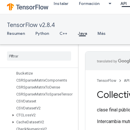
Instalar
Formación
API
BoostedTreesSerializeEnsemble
BoostedTreesSparseAggregateSt
ats
TensorFlow v2.8.4
BoostedTreesSparseCalculateBestFeatureSplit
BoostedTreesTrainingPredict
Resumen
Python
C++
Java
Más
BoostedTreesUpdateEnsemble
Boosted
Trees
Update
Ensemble
V2
Broadcast
Dynamic
Shape
Broadcast
Gradient
Args
Broadcast
To
Bucketize
CSRSparse
Matrix
Components
TensorFlow
API
CSRSparse
Matrix
To
Dense
Collect
CSRSparse
Matrix
To
Sparse
Tensor
CSVDataset
CSVDataset
V2
clase final públ
CTCLoss
V2
Intercambia mut
Cache
Dataset
V2
Check
Numerics
V2