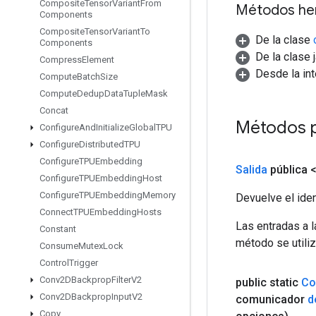
Composite
Tensor
Variant
From
Métodos he
Components
Composite
Tensor
Variant
To
De la clase
Components
De la clase 
Compress
Element
Desde la in
Compute
Batch
Size
Compute
Dedup
Data
Tuple
Mask
Concat
Métodos 
Configure
And
Initialize
Global
TPU
Configure
Distributed
TPU
Configure
TPUEmbedding
Salida
pública 
Configure
TPUEmbedding
Host
Configure
TPUEmbedding
Memory
Devuelve el iden
Connect
TPUEmbedding
Hosts
Las entradas a 
Constant
método se utiliz
Consume
Mutex
Lock
Control
Trigger
Conv2DBackprop
Filter
V2
public static
Co
Conv2DBackprop
Input
V2
comunicador
d
Copy