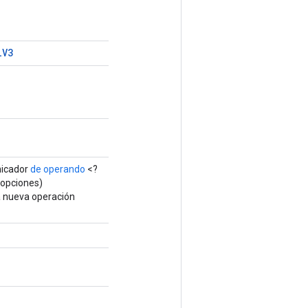
l
V3
icador
de operando
<?
opciones)
a nueva operación