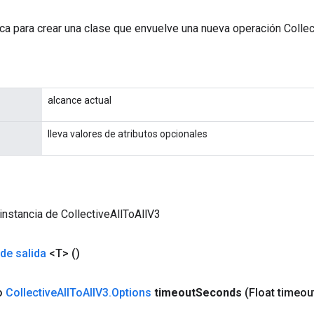
ca para crear una clase que envuelve una nueva operación Collec
alcance actual
lleva valores de atributos opcionales
instancia de CollectiveAllToAllV3
de salida
<T>
()
co
Collective
All
To
All
V3
.
Options
timeout
Seconds
(Float timeou