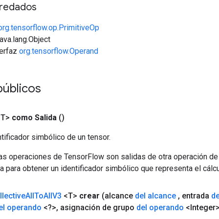
redados
org.tensorflow.op.PrimitiveOp
java.lang.Object
terfaz
org.tensorflow.Operand
públicos
<T>
como Salida
()
tificador simbólico de un tensor.
las operaciones de TensorFlow son salidas de otra operación de
a para obtener un identificador simbólico que representa el cálcu
llective
All
To
All
V3
<T>
crear
(alcance
del alcance
,
entrada
d
el operando
<?>
,
asignación de grupo
del operando
<Integer