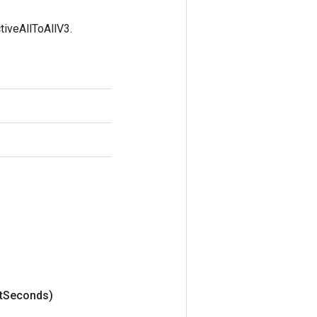
tiveAllToAllV3.
t
Seconds)