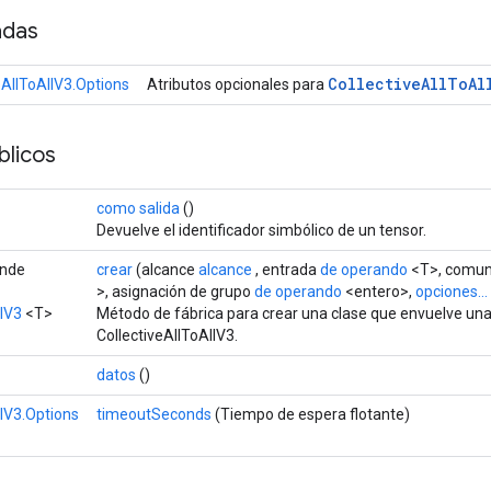
adas
Collective
All
To
Al
oAllToAllV3.Options
Atributos opcionales para
licos
como salida
()
Devuelve el identificador simbólico de un tensor.
ende
crear
(alcance
alcance
, entrada
de operando
<T>, comun
>, asignación de grupo
de operando
<entero>,
opciones...
llV3
<T>
Método de fábrica para crear una clase que envuelve un
CollectiveAllToAllV3.
datos
()
llV3.Options
timeoutSeconds
(Tiempo de espera flotante)