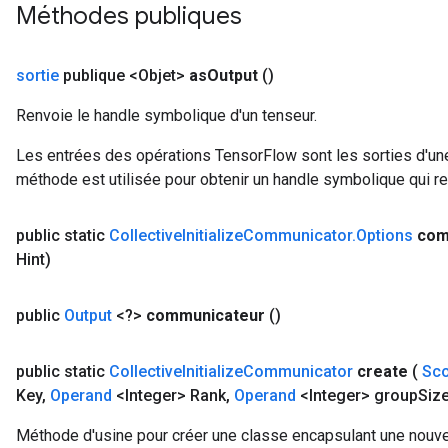
Méthodes publiques
sortie
publique <Objet>
as
Output
()
Renvoie le handle symbolique d'un tenseur.
Les entrées des opérations TensorFlow sont les sorties d'une
méthode est utilisée pour obtenir un handle symbolique qui rep
public static
Collective
Initialize
Communicator
.
Options
com
Hint)
public
Output
<?>
communicateur
()
public static
Collective
Initialize
Communicator
create
(
Sc
Key
,
Operand
<Integer> Rank
,
Operand
<Integer> group
Siz
Méthode d'usine pour créer une classe encapsulant une nouve