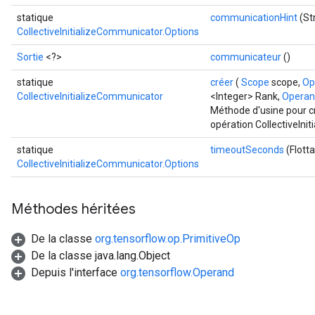
statique
communicationHint
(St
CollectiveInitializeCommunicator.Options
Sortie
<?>
communicateur
()
statique
créer
(
Scope
scope,
Op
CollectiveInitializeCommunicator
<Integer> Rank,
Opera
Méthode d'usine pour c
opération CollectiveIni
statique
timeoutSeconds
(Flott
CollectiveInitializeCommunicator.Options
Méthodes héritées
De la classe
org.tensorflow.op.PrimitiveOp
De la classe java.lang.Object
Depuis l'interface
org.tensorflow.Operand