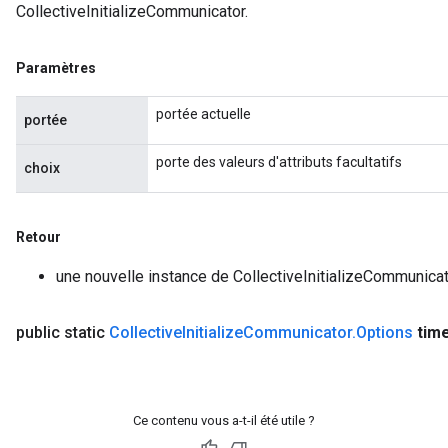
CollectiveInitializeCommunicator.
Paramètres
portée actuelle
portée
porte des valeurs d'attributs facultatifs
choix
Retour
une nouvelle instance de CollectiveInitializeCommunica
public static
Collective
Initialize
Communicator
.
Options
tim
Ce contenu vous a-t-il été utile ?
ryTensorBatch