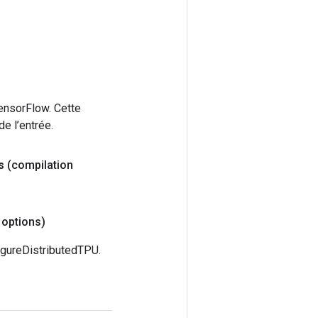
ensorFlow. Cette
e l’entrée.
s
(compilation
options)
igureDistributedTPU.