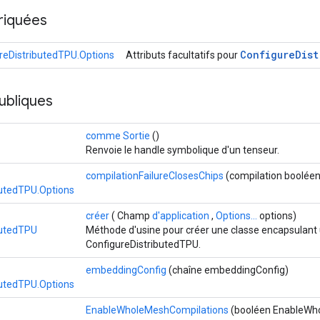
riquées
Configure
Dist
reDistributedTPU.Options
Attributs facultatifs pour
ubliques
comme Sortie
()
Renvoie le handle symbolique d'un tenseur.
compilationFailureClosesChips
(compilation booléen
butedTPU.Options
créer
( Champ
d'application
,
Options...
options)
butedTPU
Méthode d'usine pour créer une classe encapsulant 
ConfigureDistributedTPU.
embeddingConfig
(chaîne embeddingConfig)
butedTPU.Options
EnableWholeMeshCompilations
(booléen EnableWh