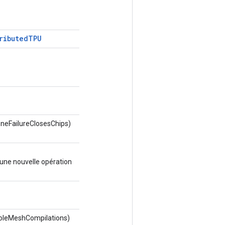
ributed
TPU
neFailureClosesChips)
une nouvelle opération
oleMeshCompilations)