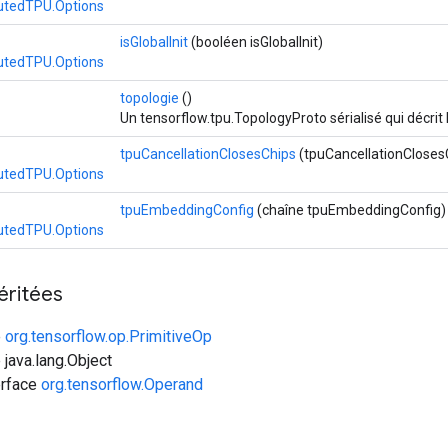
butedTPU.Options
isGlobalInit
(booléen isGlobalInit)
butedTPU.Options
topologie
()
Un tensorflow.tpu.TopologyProto sérialisé qui décrit 
tpuCancellationClosesChips
(tpuCancellationCloses
butedTPU.Options
tpuEmbeddingConfig
(chaîne tpuEmbeddingConfig)
butedTPU.Options
éritées
e
org.tensorflow.op.PrimitiveOp
 java.lang.Object
erface
org.tensorflow.Operand