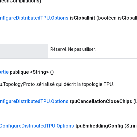
Mesh
Compilations)
nfigure
Distributed
TPU
.
Options
is
Global
Init
(booléen is
Global
Réservé. Ne pas utiliser.
rtie
publique <String>
()
u.TopologyProto sérialisé qui décrit la topologie TPU.
nfigure
Distributed
TPU
.
Options
tpu
Cancellation
Close
Chips
(
Configure
Distributed
TPU
.
Options
tpu
Embedding
Config
(Stri