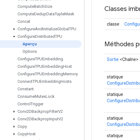
Compute
Batch
Size
Classes imb
Compute
Dedup
Data
Tuple
Mask
Concat
classe
Configu
Configure
And
Initialize
Global
TPU
Configure
Distributed
TPU
Méthodes p
Aperçu
Options
Configure
TPUEmbedding
Sortie
<Chaîne>
Configure
TPUEmbedding
Host
Configure
TPUEmbedding
Memory
statique
Connect
TPUEmbedding
Hosts
ConfigureDistri
Constant
statique
Consume
Mutex
Lock
ConfigureDistri
Control
Trigger
Conv2DBackprop
Filter
V2
statique
Conv2DBackprop
Input
V2
ConfigureDistri
Copy
Copy
Host
statique