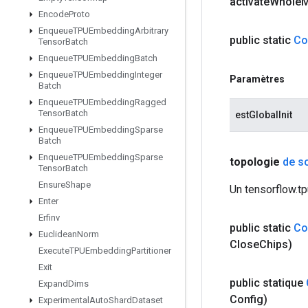
activate
Whole
Encode
Proto
Enqueue
TPUEmbedding
Arbitrary
public static
Co
Tensor
Batch
Enqueue
TPUEmbedding
Batch
Enqueue
TPUEmbedding
Integer
Paramètres
Batch
Enqueue
TPUEmbedding
Ragged
Tensor
Batch
estGlobalInit
Enqueue
TPUEmbedding
Sparse
Batch
Enqueue
TPUEmbedding
Sparse
topologie
de so
Tensor
Batch
Ensure
Shape
Un tensorflow.tp
Enter
Erfinv
public static
Co
Euclidean
Norm
Close
Chips)
Execute
TPUEmbedding
Partitioner
Exit
public statique
Expand
Dims
Config)
Experimental
Auto
Shard
Dataset