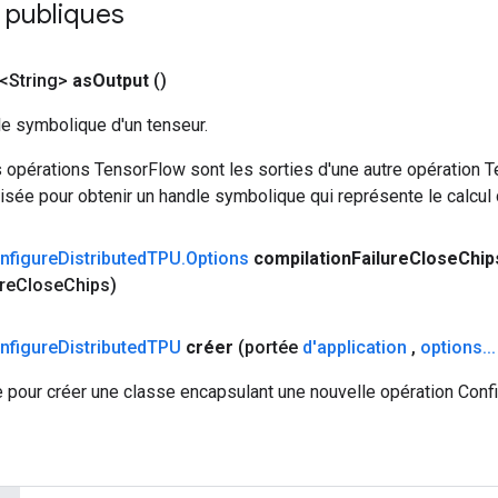
 publiques
<String>
as
Output
()
le symbolique d'un tenseur.
 opérations TensorFlow sont les sorties d'une autre opération T
isée pour obtenir un handle symbolique qui représente le calcul d
nfigure
Distributed
TPU
.
Options
compilation
Failure
Close
Chip
re
Close
Chips)
nfigure
Distributed
TPU
créer
(portée
d'application
,
options
.
.
.
 pour créer une classe encapsulant une nouvelle opération Conf