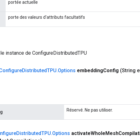
portée actuelle
porte des valeurs d'attributs facultatifs
le instance de ConfigureDistributedTPU
Configure
Distributed
TPU
.
Options
embedding
Config
(String 
Réservé. Ne pas utiliser.
ig
nfigure
Distributed
TPU
.
Options
activate
Whole
Mesh
Compilat