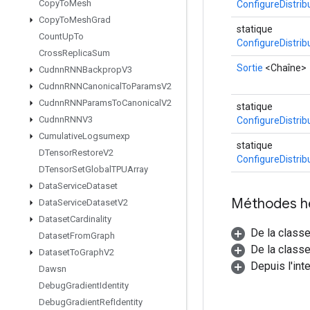
Copy
To
Mesh
ConfigureDistri
Copy
To
Mesh
Grad
statique
Count
Up
To
ConfigureDistri
Cross
Replica
Sum
Sortie
<Chaîne>
Cudnn
RNNBackprop
V3
Cudnn
RNNCanonical
To
Params
V2
Cudnn
RNNParams
To
Canonical
V2
statique
Cudnn
RNNV3
ConfigureDistri
Cumulative
Logsumexp
statique
DTensor
Restore
V2
ConfigureDistri
DTensor
Set
Global
TPUArray
Data
Service
Dataset
Méthodes h
Data
Service
Dataset
V2
Dataset
Cardinality
De la class
Dataset
From
Graph
De la classe
Dataset
To
Graph
V2
Depuis l'int
Dawsn
Debug
Gradient
Identity
Debug
Gradient
Ref
Identity