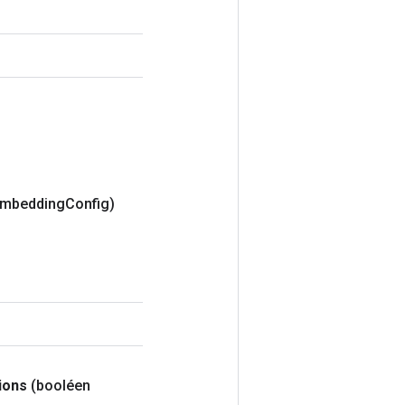
embedding
Config)
ions
(booléen