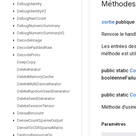
Méthodes
Debug
Identity
Debug
Identity
V2
Debug
Nan
Count
sortie
publique 
Debug
Numeric
Summary
Debug
Numeric
Summary
V2
Renvoie le hand
Decode
Image
Les entrées des
Decode
Padded
Raw
méthode est util
Decode
Proto
Deep
Copy
Delete
Iterator
public static
Co
Delete
Memory
Cache
booléenne
Failu
Delete
Multi
Device
Iterator
Delete
Random
Seed
Generator
public static
Co
Delete
Seed
Generator
Delete
Session
Tensor
Méthode d'usine
Dense
Bincount
Dense
Count
Sparse
Output
Paramètres
Dense
To
CSRSparse
Matrix
Destroy
Resource
Op