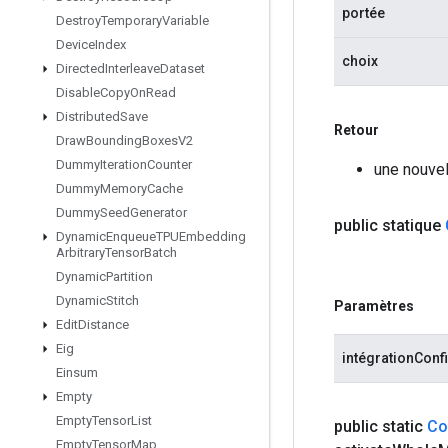
portée
Destroy
Temporary
Variable
Device
Index
choix
Directed
Interleave
Dataset
Disable
Copy
On
Read
Distributed
Save
Retour
Draw
Bounding
Boxes
V2
Dummy
Iteration
Counter
une nouvel
Dummy
Memory
Cache
Dummy
Seed
Generator
public statique
Dynamic
Enqueue
TPUEmbedding
Arbitrary
Tensor
Batch
Dynamic
Partition
Dynamic
Stitch
Paramètres
Edit
Distance
Eig
intégrationConf
Einsum
Empty
Empty
Tensor
List
public static
Co
Empty
Tensor
Map