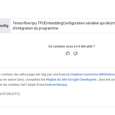
Tensorflow.tpu.TPUEmbeddingConfiguration sérialisé qui décrit
onfig
d'intégration du programme.
Ce contenu vous a-t-il été utile ?
le contenu de cette page est régi par une licence
Creative Commons Attribution
our en savoir plus, consultez les
Règles du site Google Developers
. Java est 
ie du contenu fait l'objet d'une
licence Numpy
.
5/07/28 (UTC).