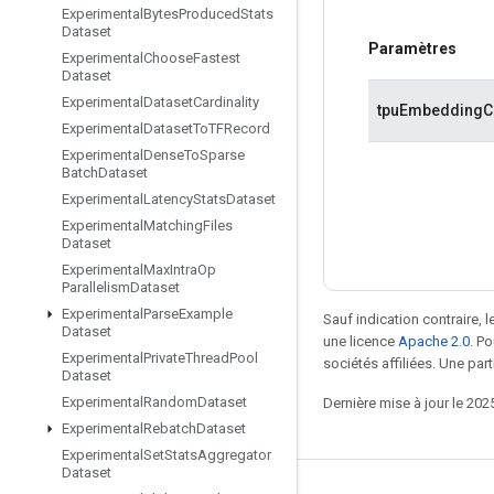
Experimental
Bytes
Produced
Stats
Dataset
Paramètres
Experimental
Choose
Fastest
Dataset
Experimental
Dataset
Cardinality
tpuEmbeddingC
Experimental
Dataset
To
TFRecord
Experimental
Dense
To
Sparse
Batch
Dataset
Experimental
Latency
Stats
Dataset
Experimental
Matching
Files
Dataset
Experimental
Max
Intra
Op
Parallelism
Dataset
Experimental
Parse
Example
Sauf indication contraire, 
Dataset
une licence
Apache 2.0
. P
Experimental
Private
Thread
Pool
sociétés affiliées. Une part
Dataset
Experimental
Random
Dataset
Dernière mise à jour le 202
Experimental
Rebatch
Dataset
Experimental
Set
Stats
Aggregator
Dataset