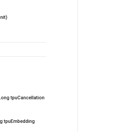
Init)
Long tpu
Cancellation
ng tpu
Embedding