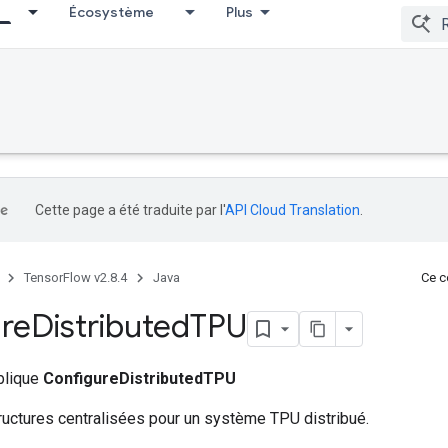
Écosystème
Plus
Cette page a été traduite par l'
API Cloud Translation
.
TensorFlow v2.8.4
Java
Ce co
re
Distributed
TPU
ublique
ConfigureDistributedTPU
ructures centralisées pour un système TPU distribué.