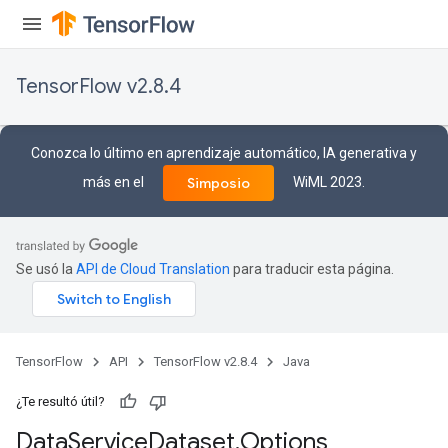
TensorFlow v2.8.4
Conozca lo último en aprendizaje automático, IA generativa y
más en el
WiML 2023.
Simposio
Se usó la
API de Cloud Translation
para traducir esta página.
TensorFlow
API
TensorFlow v2.8.4
Java
¿Te resultó útil?
Data
Service
Dataset
.
Options