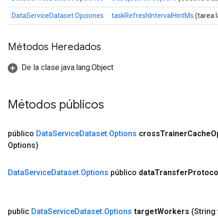
DataServiceDataset.Opciones
taskRefreshIntervalHintMs
(tarea 
Métodos Heredados
De la clase java.lang.Object
Métodos públicos
público
Data
Service
Dataset
.
Options
cross
Trainer
Cache
O
Options)
Data
Service
Dataset
.
Options
público
data
Transfer
Protoco
ryTensorBatch
public
Data
Service
Dataset
.
Options
target
Workers
(String