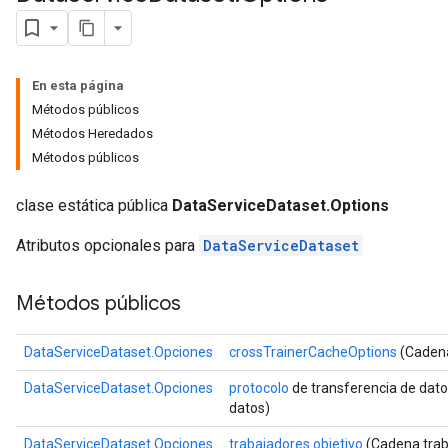
En esta página
Métodos públicos
Métodos Heredados
Métodos públicos
clase estática pública
DataServiceDataset.Options
Atributos opcionales para
DataServiceDataset
Métodos públicos
DataServiceDataset.Opciones
crossTrainerCacheOptions
(Cadena
DataServiceDataset.Opciones
protocolo
de transferencia de dato
datos)
DataServiceDataset.Opciones
trabajadores objetivo
(Cadena trab