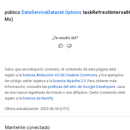
público
Data
Service
Dataset
.
Options
task
Refresh
Interval
H
Ms)
¿Te resultó útil?
rBatch
Salvo que se indique lo contrario, el contenido de esta página está
sujeto a la
licencia Atribución 4.0 de Creative Commons
, y los ejemplos
de código están sujetos a la
licencia Apache 2.0
. Para obtener más
Batch
información, consulta las
políticas del sitio de Google Developers
. Java
es una marca registrada de Oracle o sus afiliados. Cierto contenido está
atch
sujeto a la
licencia de NumPy
.
Última actualización: 2023-03-30 (UTC)
Mantente conectado