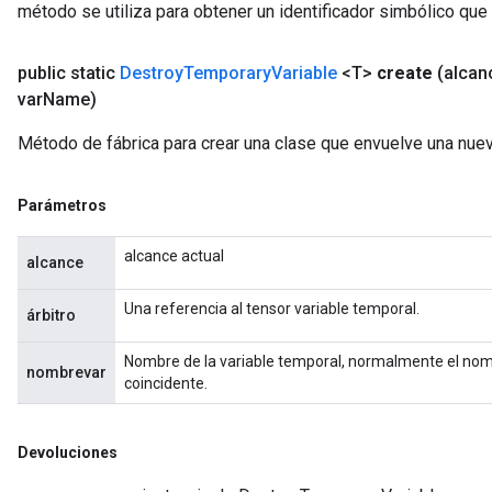
método se utiliza para obtener un identificador simbólico que 
public static
Destroy
Temporary
Variable
<T>
create
(alca
var
Name)
Método de fábrica para crear una clase que envuelve una nue
Parámetros
alcance actual
alcance
Una referencia al tensor variable temporal.
árbitro
Nombre de la variable temporal, normalmente el nom
nombrevar
coincidente.
Devoluciones