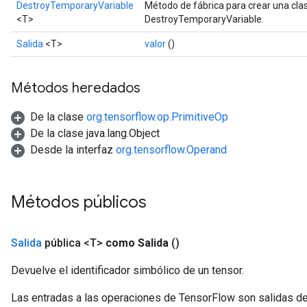
rBatch
DestroyTemporaryVariable
Método de fábrica para crear una cl
<T>
DestroyTemporaryVariable.
Salida
<T>
valor
()
Batch
Métodos heredados
atch
De la clase
org.tensorflow.op.PrimitiveOp
De la clase java.lang.Object
Desde la interfaz
org.tensorflow.Operand
Métodos públicos
Salida
pública <T>
como Salida
()
Devuelve el identificador simbólico de un tensor.
Las entradas a las operaciones de TensorFlow son salidas de