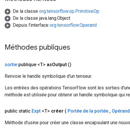
De la classe
org.tensorflow.op.PrimitiveOp
De la classe java.lang.Object
Depuis l'interface
org.tensorflow.Operand
Méthodes publiques
sortie
publique <T>
as
Output
()
Renvoie le handle symbolique d'un tenseur.
Les entrées des opérations TensorFlow sont les sorties d'une
méthode est utilisée pour obtenir un handle symbolique qui rep
public static
Expt
<T>
créer
(
Portée de la portée
,
Opérand
Méthode d'usine pour créer une classe encapsulant une nouvel