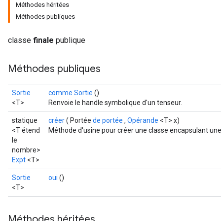
Méthodes héritées
Méthodes publiques
classe
finale
publique
Méthodes publiques
Sortie
comme Sortie
()
<T>
Renvoie le handle symbolique d'un tenseur.
statique
créer
( Portée
de portée
,
Opérande
<T> x)
<T étend
Méthode d'usine pour créer une classe encapsulant une 
le
nombre>
Expt
<T>
Sortie
oui
()
<T>
Méthodes héritées