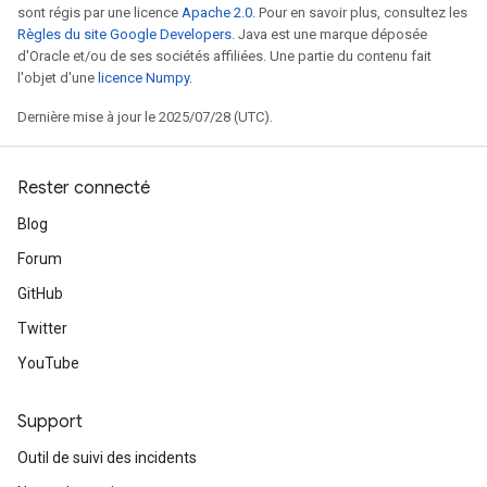
sont régis par une licence
Apache 2.0
. Pour en savoir plus, consultez les
Règles du site Google Developers
. Java est une marque déposée
d'Oracle et/ou de ses sociétés affiliées. Une partie du contenu fait
l'objet d'une
licence Numpy
.
rs
Dernière mise à jour le 2025/07/28 (UTC).
mParameters
rs
Parameters
Rester connecté
Blog
rParameters
Forum
Parameters
ters
GitHub
arameters
Twitter
meters
YouTube
rs
tDescentParameters
Support
Outil de suivi des incidents