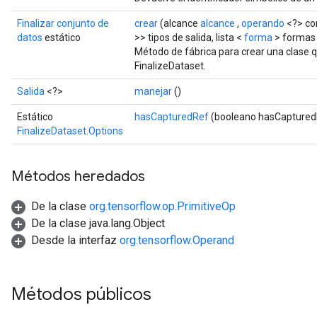
Finalizar conjunto de
crear
(alcance
alcance
,
operando
<?> con
datos
estático
>> tipos de salida, lista <
forma
> formas 
Método de fábrica para crear una clase 
FinalizeDataset.
Salida
<?>
manejar
()
Estático
hasCapturedRef
(booleano hasCaptured
FinalizeDataset.Options
Métodos heredados
De la clase
org.tensorflow.op.PrimitiveOp
De la clase java.lang.Object
Desde la interfaz
org.tensorflow.Operand
Métodos públicos