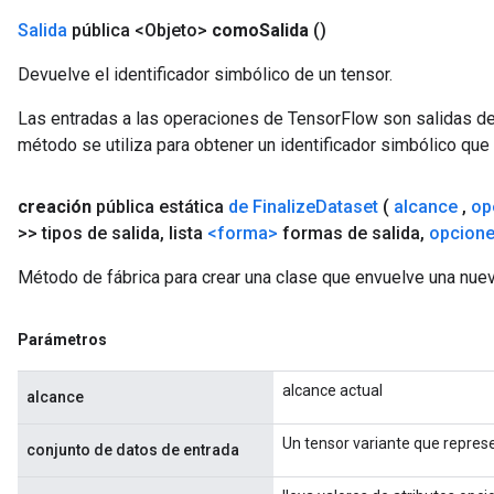
Salida
pública <Objeto>
como
Salida
()
Devuelve el identificador simbólico de un tensor.
Las entradas a las operaciones de TensorFlow son salidas de
método se utiliza para obtener un identificador simbólico que 
creación
pública estática
de Finalize
Dataset
(
alcance
,
op
>> tipos de salida
,
lista
<forma>
formas de salida
,
opcion
Método de fábrica para crear una clase que envuelve una nuev
Parámetros
alcance actual
alcance
Un tensor variante que represe
conjunto de datos de entrada
rs