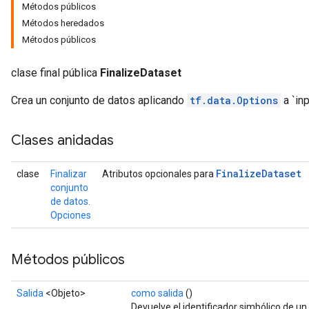
Métodos públicos
Métodos heredados
Métodos públicos
clase final pública
FinalizeDataset
Crea un conjunto de datos aplicando
tf.data.Options
a `in
Clases anidadas
Finalize
Dataset
clase
Finalizar
Atributos opcionales para
conjunto
de datos.
Opciones
Métodos públicos
Salida
<Objeto>
como salida
()
Devuelve el identificador simbólico de un 