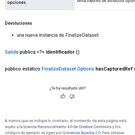
lleva valores de atributos opci
opciones
mParameters
rs
Parameters
Devoluciones
una nueva instancia de FinalizeDataset
rParameters
Parameters
ters
Salida
pública <?>
identificador
()
arameters
meters
público estático
Finalize
Dataset
.
Options
has
Captured
Ref
rs
tDescentParameters
¿Te ha resultado útil?
A menos que se indique lo contrario, el contenido de esta página está
sujeto a la
licencia Reconocimiento 4.0 de Creative Commons
y los
códigos de ejemplo se rigen por la
licencia Apache 2.0
. Para obtener