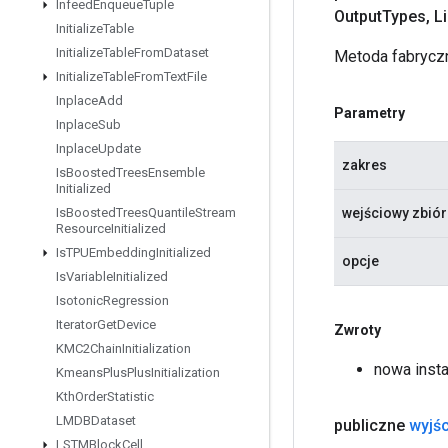
Infeed
Enqueue
Tuple
Output
Types
,
Li
Initialize
Table
Initialize
Table
From
Dataset
Metoda fabryczn
Initialize
Table
From
Text
File
Inplace
Add
Parametry
Inplace
Sub
Inplace
Update
zakres
Is
Boosted
Trees
Ensemble
Initialized
wejściowy zbió
Is
Boosted
Trees
Quantile
Stream
Resource
Initialized
Is
TPUEmbedding
Initialized
opcje
Is
Variable
Initialized
Isotonic
Regression
Iterator
Get
Device
Zwroty
KMC2Chain
Initialization
nowa insta
Kmeans
Plus
Plus
Initialization
Kth
Order
Statistic
LMDBDataset
publiczne
wyjśc
LSTMBlock
Cell