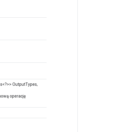
ass<?>> OutputTypes,
nową operację