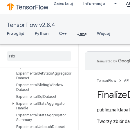
Zainstaluj
Informacje
A
ExperimentalLatencyStatsDataset
ExperimentalMatchingFilesDatase
t
TensorFlow v2.8.4
ExperimentalMaxIntraOpParallelis
mDataset
Przegląd
Python
C++
Java
Więcej
Experimental
Parse
Example
Dataset
Experimental
Private
Thread
Pool
Dataset
Experimental
Random
Dataset
Experimental
Rebatch
Dataset
Experimental
Set
Stats
Aggregator
Dataset
TensorFlow
API
Experimental
Sliding
Window
Dataset
Finalize
Experimental
Sql
Dataset
Experimental
Stats
Aggregator
Handle
publiczna klas
Experimental
Stats
Aggregator
Summary
Tworzy zbiór d
Experimental
Unbatch
Dataset