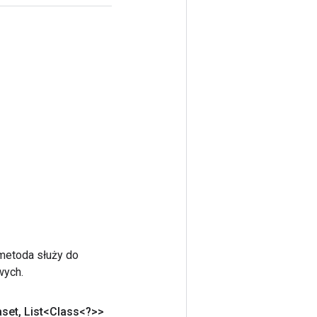
 metoda służy do
wych.
aset
,
List<Class<?>>