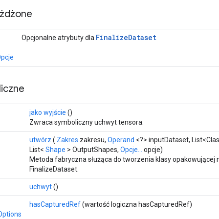
eżdżone
Finalize
Dataset
Opcjonalne atrybuty dla
pcje
iczne
>
jako wyjście
()
Zwraca symboliczny uchwyt tensora.
utwórz
(
Zakres
zakresu,
Operand
<?> inputDataset, List<Cl
List<
Shape
> OutputShapes,
Opcje...
opcje)
Metoda fabryczna służąca do tworzenia klasy opakowującej 
FinalizeDataset.
uchwyt
()
hasCapturedRef
(wartość logiczna hasCapturedRef)
Options