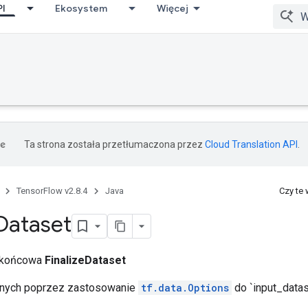
PI
Ekosystem
Więcej
Ta strona została przetłumaczona przez
Cloud Translation API
.
TensorFlow v2.8.4
Java
Czy te
Dataset
a końcowa
FinalizeDataset
anych poprzez zastosowanie
tf.data.Options
do `input_datas