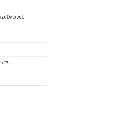
izeDataset.
nych.