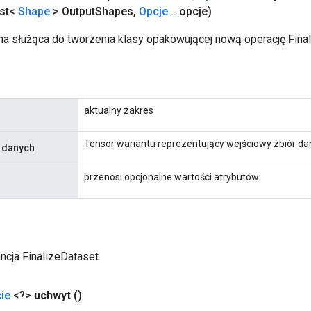
st<
Shape
> Output
Shapes
,
Opcje
.
.
.
opcje)
a służąca do tworzenia klasy opakowującej nową operację Final
aktualny zakres
Tensor wariantu reprezentujący wejściowy zbiór da
r danych
przenosi opcjonalne wartości atrybutów
ncja FinalizeDataset
ie
<?>
uchwyt
()