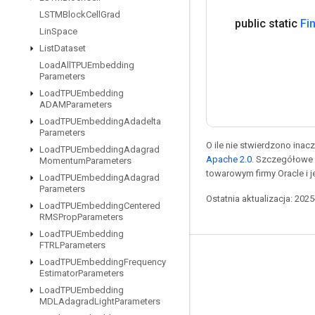
LSTMBlock
Cell
Grad
public static
Fi
Lin
Space
List
Dataset
Load
All
TPUEmbedding
Parameters
Load
TPUEmbedding
ADAMParameters
Load
TPUEmbedding
Adadelta
Parameters
O ile nie stwierdzono inacze
Load
TPUEmbedding
Adagrad
Apache 2.0
. Szczegółowe 
Momentum
Parameters
towarowym firmy Oracle i 
Load
TPUEmbedding
Adagrad
Parameters
Ostatnia aktualizacja: 202
Load
TPUEmbedding
Centered
RMSProp
Parameters
Load
TPUEmbedding
FTRLParameters
Pozostawaj w kontakcie
Load
TPUEmbedding
Frequency
Estimator
Parameters
Blog
Load
TPUEmbedding
MDLAdagrad
Light
Parameters
Forum