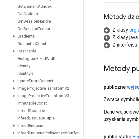
Get
Element
At
Index
Get
Options
Metody dzi
Get
Session
Handle
Get
Session
Tensor
Z klasy
org.
Gradients
Z klasy java
Guarantee
Const
Z interfejsu
Hash
Table
Histogram
Fixed
Width
Identity
Metody pu
Identity
N
Ignore
Errors
Dataset
publiczne
wyjśc
Image
Projective
Transform
V2
Image
Projective
Transform
V3
Zwraca symbolic
Immutable
Const
Infeed
Dequeue
Dane wejściowe 
Infeed
Dequeue
Tuple
uzyskania symbo
Infeed
Enqueue
Infeed
Enqueue
Prelinearized
Buffer
public static
Fi