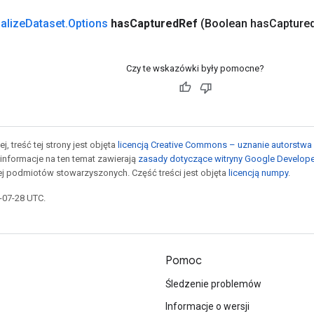
nalize
Dataset
.
Options
has
Captured
Ref
(Boolean has
Capture
Czy te wskazówki były pomocne?
j, treść tej strony jest objęta
licencją Creative Commons – uznanie autorstwa 
informacje na ten temat zawierają
zasady dotyczące witryny Google Develop
jej podmiotów stowarzyszonych. Część treści jest objęta
licencją numpy
.
5-07-28 UTC.
Pomoc
Śledzenie problemów
Informacje o wersji