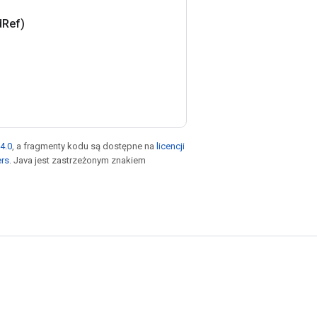
d
Ref)
4.0
, a fragmenty kodu są dostępne na
licencji
ers
. Java jest zastrzeżonym znakiem