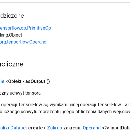
edziczone
tensorflow.op.PrimitiveOp
.lang.Object
org.tensorflow.Operand
bliczne
ie
<Obiekt>
as
Output
()
zny uchwyt tensora.
operacji TensorFlow są wynikami innej operacji TensorFlow. Ta
licznego uchwytu reprezentującego obliczenia danych wejścio
nalize
Dataset
create
(
Zakres
zakresu
,
Operand
<?> input
Dat