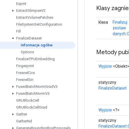
Expint
Klasy zagni
Extract
Glimpse
V2
Extract
Volume
Patches
klasa
Finalizuj
File
System
Set
Configuration
zestaw
Fill
danych.O
Finalize
Dataset
Informacje ogólne
Metody publ
Options
Finalize
TPUEmbedding
Fingerprint
Wyjście
<Obiekt
Fresnel
Cos
Fresnel
Sin
statyczny
Fused
Batch
Norm
Grad
V3
FinalizeDataset
Fused
Batch
Norm
V3
GRUBlock
Cell
GRUBlock
Cell
Grad
Wyjście
<?>
Gather
statyczny
Gather
Nd
FinalizeDataset.
Generate
Bounding
Box
Proposals