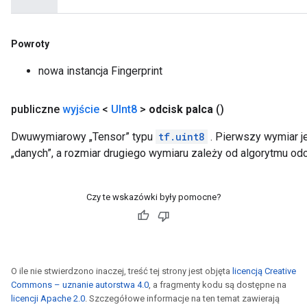
Powroty
nowa instancja Fingerprint
publiczne
wyjście
<
UInt8
>
odcisk palca
()
Dwuwymiarowy „Tensor” typu
tf.uint8
. Pierwszy wymiar 
„danych”, a rozmiar drugiego wymiaru zależy od algorytmu odc
Czy te wskazówki były pomocne?
O ile nie stwierdzono inaczej, treść tej strony jest objęta
licencją Creative
Commons – uznanie autorstwa 4.0
, a fragmenty kodu są dostępne na
licencji Apache 2.0
. Szczegółowe informacje na ten temat zawierają