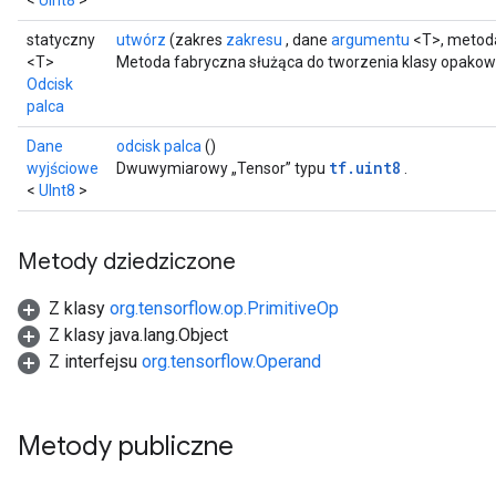
<
UInt8
>
statyczny
utwórz
(zakres
zakresu
, dane
argumentu
<T>, meto
<T>
Metoda fabryczna służąca do tworzenia klasy opakowu
Odcisk
palca
Dane
odcisk palca
()
tf.uint8
wyjściowe
Dwuwymiarowy „Tensor” typu
.
<
UInt8
>
Metody dziedziczone
Z klasy
org.tensorflow.op.PrimitiveOp
Z klasy java.lang.Object
Z interfejsu
org.tensorflow.Operand
rs
Metody publiczne
mParameters
rs
Parameters