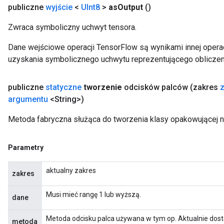
publiczne
wyjście
<
UInt8
>
as
Output
()
rParameters
Zwraca symboliczny uchwyt tensora.
Parameters
Dane wejściowe operacji TensorFlow są wynikami innej operac
ters
uzyskania symbolicznego uchwytu reprezentującego obliczen
arameters
meters
rs
publiczne
statyczne
tworzenie
odcisków palców
(zakres
tDescentParameters
argumentu
<String>)
Metoda fabryczna służąca do tworzenia klasy opakowującej no
Parametry
aktualny zakres
zakres
Musi mieć rangę 1 lub wyższą.
dane
Metoda odcisku palca używana w tym op. Aktualnie dost
metoda