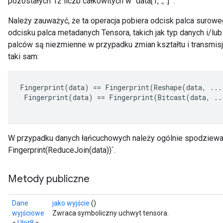
pozostałych 12 liczb całkowitych w `data[1, :, :] `.
Należy zauważyć, że ta operacja pobiera odcisk palca surowe
odcisku palca metadanych Tensora, takich jak typ danych i/lub
palców są niezmienne w przypadku zmian kształtu i transmisj
taki sam:
Fingerprint
(
data
)
==
Fingerprint
(
Reshape
(
data
,
...
Fingerprint
(
data
)
==
Fingerprint
(
Bitcast
(
data
,
..
W przypadku danych łańcuchowych należy ogólnie spodziewać 
Fingerprint(ReduceJoin(data))`.
Metody publiczne
Dane
jako wyjście
()
wyjściowe
Zwraca symboliczny uchwyt tensora.