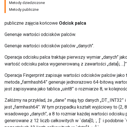
Metody dziedziczone
Metody publiczne
publiczne zajęcia końcowe
Odcisk palca
Generuje wartości odcisków palców.
Generuje wartości odcisków palców „danych”.
Operacja odcisku palca traktuje pierwszy wymiar „danych” jak
wartość odcisku palca wygenerowaną z zawartości „data[i, ...]” 
Operacja Fingerprint zapisuje wartości odcisków palców jako 
metoda „farmhash64” generuje jednorazowo 64-bitową wartość
jest zapisywana jako tablica „uint8” o rozmiarze 8, w kolejności
Załóżmy na przykład, że „dane” mają typ danych „DT_INT32” i k
jest „farmhash64”. W tym przypadku kształt wyjściowy to (2, 8
wsadowego „danych”, a 8 to rozmiar każdej wartości odcisku pal
generowane z 12 liczb całkowitych w `data[0, :, :]` i podobnie `