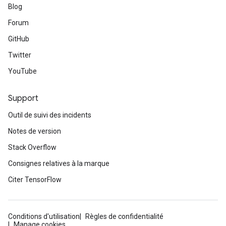
Blog
rParameters
Parameters
Forum
ters
GitHub
arameters
Twitter
meters
rs
YouTube
tDescentParameters
Support
Outil de suivi des incidents
Notes de version
Stack Overflow
Consignes relatives à la marque
Citer TensorFlow
Conditions d'utilisation
Règles de confidentialité
Manage cookies