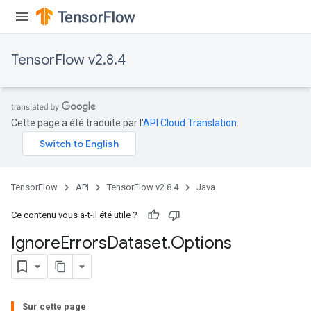
TensorFlow v2.8.4
Cette page a été traduite par l'
API Cloud Translation
.
TensorFlow
API
TensorFlow v2.8.4
Java
Ce contenu vous a-t-il été utile ?
Ignore
Errors
Dataset
.
Options
Sur cette page