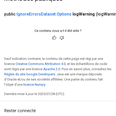
public
Ignore
Errors
Dataset
.
Options
log
Warning
(log
Warni
Ce contenu vous a-t-il été utile ?
Sauf indication contraire, le contenu de cette page est régi par une
licence
Creative Commons Attribution 4.0
, et les échantillons de code
sont régis par une licence
Apache 2.0
. Pour en savoir plus, consultez les
Règles du site Google Developers
. Java est une marque déposée
d'Oracle et/ou de ses sociétés affiliées. Une partie du contenu fait
l'objet d'une
licence Numpy
.
rs
Dernière mise à jour le 2025/07/28 (UTC).
mParameters
rs
Parameters
Rester connecté