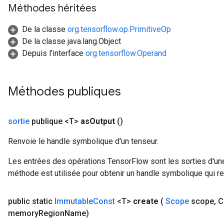
Méthodes héritées
De la classe
org.tensorflow.op.PrimitiveOp
De la classe java.lang.Object
Depuis l'interface
org.tensorflow.Operand
Méthodes publiques
sortie
publique <T>
as
Output
()
rs
Renvoie le handle symbolique d'un tenseur.
mParameters
rs
Les entrées des opérations TensorFlow sont les sorties d'une
Parameters
méthode est utilisée pour obtenir un handle symbolique qui rep
rParameters
public static
Immutable
Const
<T>
create
(
Scope
scope
,
C
Parameters
memory
Region
Name)
ters