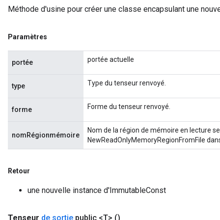
arameters
Méthode d'usine pour créer une classe encapsulant une nouve
meters
rs
Paramètres
tDescentParameters
portée actuelle
portée
Type du tenseur renvoyé.
type
Forme du tenseur renvoyé.
forme
Nom de la région de mémoire en lecture seul
nomRégionmémoire
NewReadOnlyMemoryRegionFromFile dans t
Retour
une nouvelle instance d'ImmutableConst
Tenseur
de sortie
public <T>
()