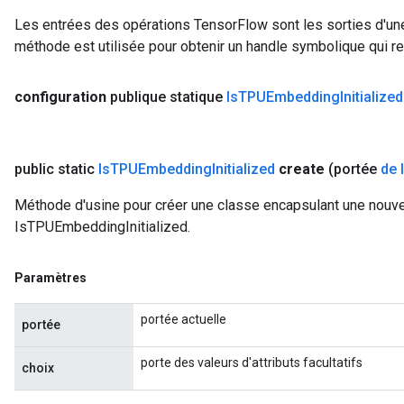
Les entrées des opérations TensorFlow sont les sorties d'une
méthode est utilisée pour obtenir un handle symbolique qui rep
configuration
publique statique
Is
TPUEmbedding
Initialized
public static
Is
TPUEmbedding
Initialized
create
(portée
de 
Méthode d'usine pour créer une classe encapsulant une nouve
IsTPUEmbeddingInitialized.
Paramètres
portée actuelle
portée
porte des valeurs d'attributs facultatifs
choix