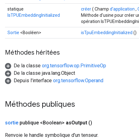
statique
créer
( Champ
d'application
,
rParameters
IsTPUEmbeddingInitialized
Méthode d'usine pour créer u
opération IsTPUEmbeddingInit
Parameters
ters
Sortie
<Booléen>
isTpuEmbeddingInitialized
()
arameters
meters
Méthodes héritées
rs
tDescentParameters
De la classe
org.tensorflow.op.PrimitiveOp
De la classe java.lang.Object
Depuis l'interface
org.tensorflow.Operand
Méthodes publiques
sortie
publique <Boolean>
as
Output
()
Renvoie le handle symbolique d'un tenseur.