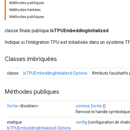
Méthodes publiques
Méthodes héritées
Méthodes publiques
classe finale publique
IsTPUEmbeddingInitialized
Indique si l'intégration TPU est initialisée dans un système TP
Classes imbriquées
classe
IsTPUEmbeddingInitialized.Options
Attributs facultatifs
Méthodes publiques
Sortie
<Booléen>
comme Sortie
()
rs
Renvoie le handle symbolique
mParameters
statique
config
(configuration de chaî
rs
IsTPUEmbeddingInitialized.Options
Parameters