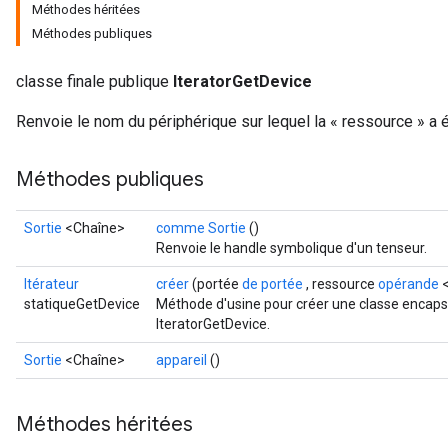
Méthodes héritées
Méthodes publiques
classe finale publique
IteratorGetDevice
Renvoie le nom du périphérique sur lequel la « ressource » a 
Méthodes publiques
Sortie
<Chaîne>
comme Sortie
()
Renvoie le handle symbolique d'un tenseur.
rs
Itérateur
créer
(portée
de portée
, ressource
opérande
<
mParameters
statiqueGetDevice
Méthode d'usine pour créer une classe encaps
IteratorGetDevice.
rs
Parameters
Sortie
<Chaîne>
appareil
()
rParameters
Méthodes héritées
Parameters
ters