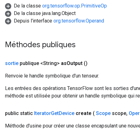
De la classe
org.tensorflow.op.PrimitiveOp
arameters
De la classe java.lang.Object
meters
Depuis l'interface
org.tensorflow.Operand
rs
tDescentParameters
Méthodes publiques
sortie
publique <String>
as
Output
()
Renvoie le handle symbolique d'un tenseur.
Les entrées des opérations TensorFlow sont les sorties d'une
méthode est utilisée pour obtenir un handle symbolique qui rep
public static
Iterator
Get
Device
create
(
Scope
scope
,
Oper
Méthode d'usine pour créer une classe encapsulant une nouvel