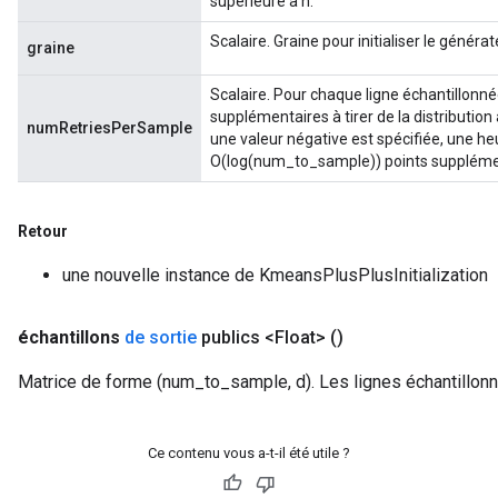
supérieure à n.
Scalaire. Graine pour initialiser le génér
graine
Scalaire. Pour chaque ligne échantillonn
supplémentaires à tirer de la distribution 
numRetriesPerSample
une valeur négative est spécifiée, une heu
O(log(num_to_sample)) points suppléme
Retour
une nouvelle instance de KmeansPlusPlusInitialization
échantillons
de sortie
publics <Float>
()
Matrice de forme (num_to_sample, d). Les lignes échantillon
Ce contenu vous a-t-il été utile ?