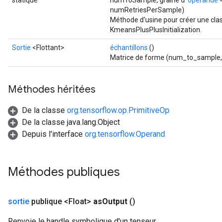
statique
numToSample, graine d'
opérande
<
numRetriesPerSample)
rs
Méthode d'usine pour créer une cla
tDescentParameters
KmeansPlusPlusInitialization.
Sortie
<Flottant>
échantillons
()
Matrice de forme (num_to_sample, 
Méthodes héritées
De la classe
org.tensorflow.op.PrimitiveOp
De la classe java.lang.Object
Depuis l'interface
org.tensorflow.Operand
Méthodes publiques
sortie
publique <Float>
as
Output
()
Renvoie le handle symbolique d'un tenseur.