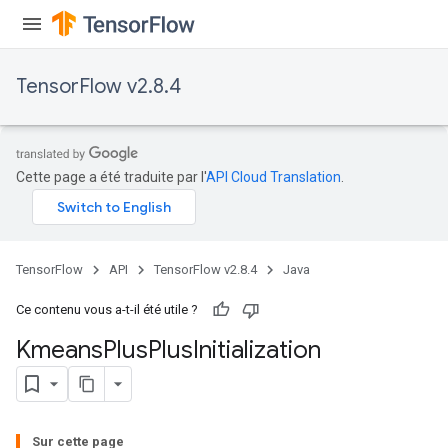
TensorFlow v2.8.4
Cette page a été traduite par l'
API Cloud Translation
.
TensorFlow
API
TensorFlow v2.8.4
Java
Ce contenu vous a-t-il été utile ?
Kmeans
Plus
Plus
Initialization
Sur cette page