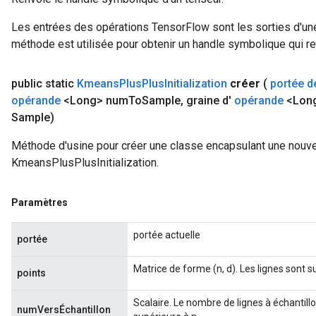
Les entrées des opérations TensorFlow sont les sorties d'une
méthode est utilisée pour obtenir un handle symbolique qui rep
public static
Kmeans
Plus
Plus
Initialization
créer
(
portée d
opérande
<Long> num
To
Sample
,
graine d'
opérande
<Lon
Sample)
Méthode d'usine pour créer une classe encapsulant une nouve
KmeansPlusPlusInitialization.
Paramètres
portée actuelle
portée
Matrice de forme (n, d). Les lignes sont 
points
Scalaire. Le nombre de lignes à échantillo
numVersÉchantillon