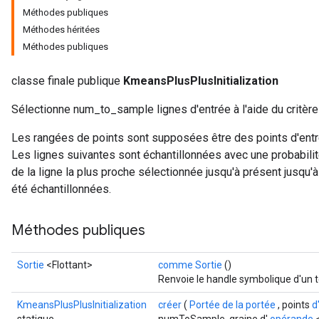
Méthodes publiques
Méthodes héritées
Méthodes publiques
classe finale publique
KmeansPlusPlusInitialization
Sélectionne num_to_sample lignes d'entrée à l'aide du critè
Les rangées de points sont supposées être des points d'entré
Les lignes suivantes sont échantillonnées avec une probabilit
rs
de la ligne la plus proche sélectionnée jusqu'à présent jusqu
mParameters
été échantillonnées.
rs
Parameters
Méthodes publiques
rParameters
Sortie
<Flottant>
comme Sortie
()
Parameters
Renvoie le handle symbolique d'un t
ters
arameters
KmeansPlusPlusInitialization
créer
(
Portée de la portée
, points
d
meters