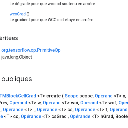
Le dégradé pour que wci soit soutenu en arrière.
wcoGrad
()
Le gradient pour que WCO soit étayé en arrière.
éritées
e
org.tensorflow.op.PrimitiveOp
 java.lang.Object
 publiques
TMBlock
Cell
Grad
<T>
create
(
Scope
scope
,
Operand
<T> x
,
Prev
,
Operand
<T> w
,
Operand
<T> wci
,
Operand
<T> wcf
,
Ope
b
,
Opérande
<T> i
,
Opérande
<T> cs
,
Opérande
<T> f
,
Opérand
de
<T> co
,
Opérande
<T> cs
Grad
,
Opérande
<T> h
Grad
,
Boolé