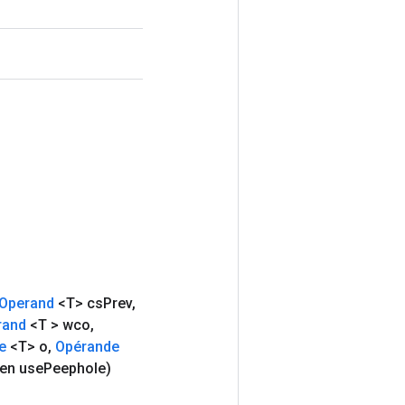
Operand
<T> cs
Prev
,
rand
<T > wco
,
e
<T> o
,
Opérande
en use
Peephole)