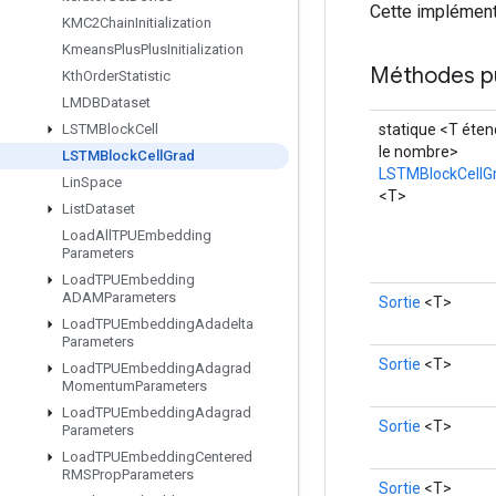
Cette implément
KMC2Chain
Initialization
Kmeans
Plus
Plus
Initialization
Méthodes p
Kth
Order
Statistic
LMDBDataset
statique <T éten
LSTMBlock
Cell
le nombre>
LSTMBlock
Cell
Grad
LSTMBlockCellG
Lin
Space
<T>
List
Dataset
Load
All
TPUEmbedding
Parameters
Load
TPUEmbedding
ADAMParameters
Sortie
<T>
Load
TPUEmbedding
Adadelta
Parameters
Sortie
<T>
Load
TPUEmbedding
Adagrad
Momentum
Parameters
Load
TPUEmbedding
Adagrad
Sortie
<T>
Parameters
Load
TPUEmbedding
Centered
RMSProp
Parameters
Sortie
<T>