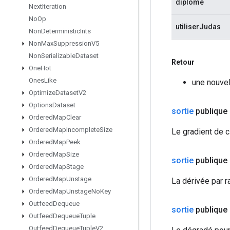
diplômé
Next
Iteration
No
Op
utiliserJudas
Non
Deterministic
Ints
Non
Max
Suppression
V5
Non
Serializable
Dataset
Retour
One
Hot
Ones
Like
une nouve
Optimize
Dataset
V2
Options
Dataset
sortie
publique
Ordered
Map
Clear
Ordered
Map
Incomplete
Size
Le gradient de c
Ordered
Map
Peek
Ordered
Map
Size
sortie
publique
Ordered
Map
Stage
Ordered
Map
Unstage
La dérivée par rap
Ordered
Map
Unstage
No
Key
Outfeed
Dequeue
sortie
publique
Outfeed
Dequeue
Tuple
Outfeed
Dequeue
Tuple
V2