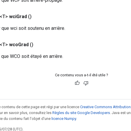
 que WCF soit arrière-propagé.
 <T>
wci
Grad
()
que wci soit soutenu en arrière.
 <T>
wco
Grad
()
 que WCO soit étayé en arrière.
Ce contenu vous a-t-il été utile ?
le contenu de cette page est régi par une licence
Creative Commons Attribution
our en savoir plus, consultez les
Règles du site Google Developers
. Java est 
ie du contenu fait l'objet d'une
licence Numpy
.
5/07/28 (UTC).