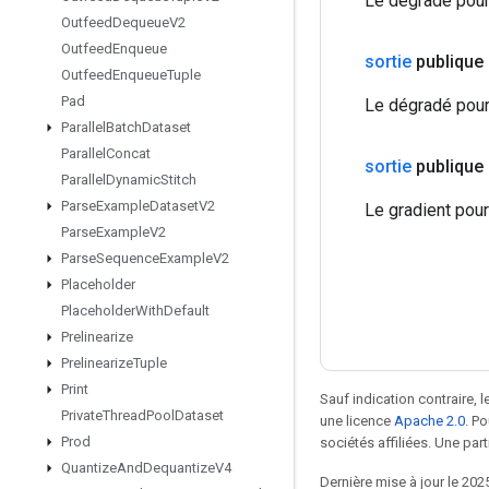
Le dégradé pour
Outfeed
Dequeue
V2
Outfeed
Enqueue
sortie
publique
Outfeed
Enqueue
Tuple
Pad
Le dégradé pour 
Parallel
Batch
Dataset
Parallel
Concat
sortie
publique
Parallel
Dynamic
Stitch
Parse
Example
Dataset
V2
Le gradient pour
Parse
Example
V2
Parse
Sequence
Example
V2
Placeholder
Placeholder
With
Default
Prelinearize
Prelinearize
Tuple
Print
Sauf indication contraire, 
Private
Thread
Pool
Dataset
une licence
Apache 2.0
. P
Prod
sociétés affiliées. Une part
Quantize
And
Dequantize
V4
Dernière mise à jour le 202