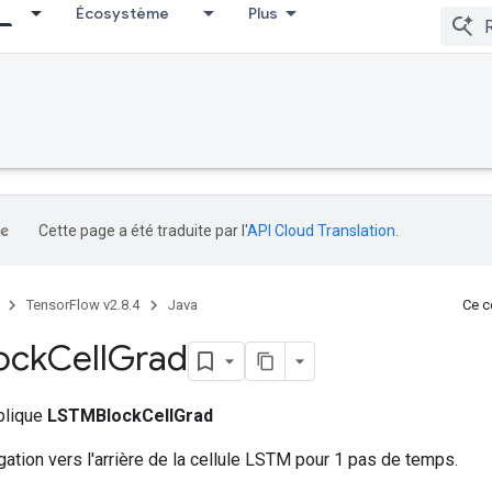
Écosystème
Plus
Cette page a été traduite par l'
API Cloud Translation
.
TensorFlow v2.8.4
Java
Ce co
ock
Cell
Grad
ublique
LSTMBlockCellGrad
gation vers l'arrière de la cellule LSTM pour 1 pas de temps.