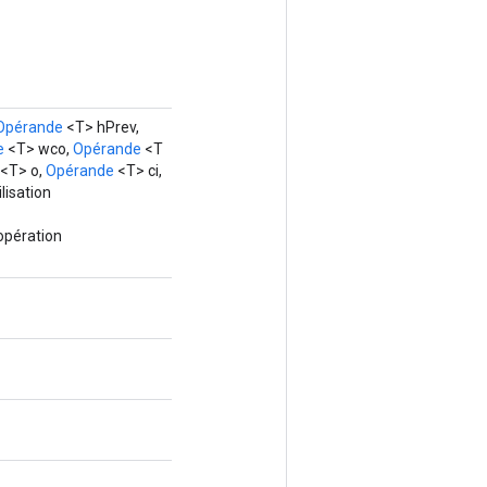
Opérande
<T> hPrev,
e
<T> wco,
Opérande
<T
<T> o,
Opérande
<T> ci,
lisation
opération