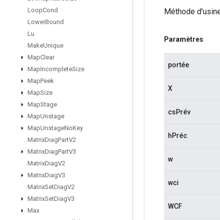
Loop
Cond
Méthode d'usine
Lower
Bound
Lu
Paramètres
Make
Unique
Map
Clear
portée
Map
Incomplete
Size
Map
Peek
X
Map
Size
Map
Stage
csPrév
Map
Unstage
Map
Unstage
No
Key
hPréc
Matrix
Diag
Part
V2
Matrix
Diag
Part
V3
w
Matrix
Diag
V2
Matrix
Diag
V3
wci
Matrix
Set
Diag
V2
Matrix
Set
Diag
V3
WCF
Max