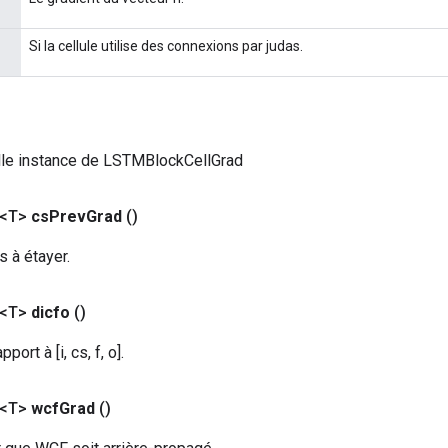
Si la cellule utilise des connexions par judas.
lle instance de LSTMBlockCellGrad
 <T>
cs
Prev
Grad
()
s à étayer.
 <T>
dicfo
()
port à [i, cs, f, o].
 <T>
wcf
Grad
()