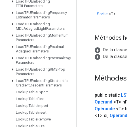
Load
TPUEmbedding
FTRLParameters
Load
TPUEmbedding
Frequency
Sortie
<T>
Estimator
Parameters
Load
TPUEmbedding
MDLAdagrad
Light
Parameters
Load
TPUEmbedding
Momentum
Méthodes h
Parameters
Load
TPUEmbedding
Proximal
De la class
Adagrad
Parameters
De la classe
Load
TPUEmbedding
Proximal
Yogi
Parameters
Load
TPUEmbedding
RMSProp
Parameters
Méthodes
Load
TPUEmbedding
Stochastic
Gradient
Descent
Parameters
Lookup
Table
Export
public static
LS
Lookup
Table
Find
Operand
<T> h
Lookup
Table
Import
Opérande
<T> 
Lookup
Table
Insert
<T> ci
,
Opéran
Lookup
Table
Remove
Lookup
Table
Size