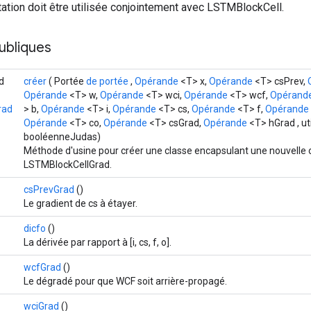
ation doit être utilisée conjointement avec LSTMBlockCell.
ubliques
d
créer
( Portée
de portée
,
Opérande
<T> x,
Opérande
<T> csPrev,
Opérande
<T> w,
Opérande
<T> wci,
Opérande
<T> wcf,
Opérand
rad
> b,
Opérande
<T> i,
Opérande
<T> cs,
Opérande
<T> f,
Opérande
Opérande
<T> co,
Opérande
<T> csGrad,
Opérande
<T> hGrad , uti
booléenneJudas)
Méthode d'usine pour créer une classe encapsulant une nouvelle 
LSTMBlockCellGrad.
csPrevGrad
()
Le gradient de cs à étayer.
dicfo
()
La dérivée par rapport à [i, cs, f, o].
wcfGrad
()
Le dégradé pour que WCF soit arrière-propagé.
wciGrad
()