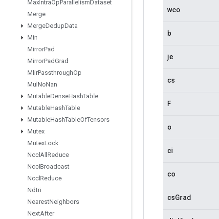
Max
Intra
Op
Parallelism
Dataset
wco
Merge
Merge
Dedup
Data
b
Min
Mirror
Pad
je
Mirror
Pad
Grad
Mlir
Passthrough
Op
cs
Mul
No
Nan
Mutable
Dense
Hash
Table
F
Mutable
Hash
Table
Mutable
Hash
Table
Of
Tensors
o
Mutex
Mutex
Lock
ci
Nccl
All
Reduce
Nccl
Broadcast
co
Nccl
Reduce
Ndtri
csGrad
Nearest
Neighbors
Next
After