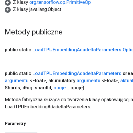
Z klasy
org.tensorflow.op.PrimitiveOp
Z klasy java.lang.Object
Metody publiczne
public static
Load
TPUEmbedding
Adadelta
Parameters
.
Opti
public static
Load
TPUEmbedding
Adadelta
Parameters
crea
argumentu
<Float>
,
akumulatory
argumentu
<Float>
,
aktua
Shards
,
długi shard
Id
,
opcje
.
.
.
opcje)
Metoda fabryczna służąca do tworzenia klasy opakowującej 
LoadTPUEmbeddingAdadeltaParameters.
Parametry