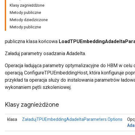
Klasy zagnieżdżone
Metody publiczne
mParameters
Metody dziedziczone
rs
Metody publiczne
Parameters
publiczna klasa końcowa
LoadTPUEmbeddingAdadeltaPar
rParameters
Parameters
Załaduj parametry osadzania Adadelta.
ters
arameters
Operacja ładująca parametry optymalizacyjne do HBM w celu
meters
operacją ConfigureTPUEmbeddingHost, która konfiguruje popra
rs
przykład ta operacja służy do instalowania parametrów ładow
tDescentParameters
wykonaniem pętli szkoleniowej.
Klasy zagnieżdżone
klasa
ZaładujTPUEmbeddingAdadeltaParameters.Options
Opc
Ada