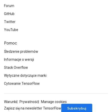
Forum
GitHub
Twitter
ize
YouTube
Pomoc
Śledzenie problemów
Requantize
ize
Informacje o wersji
AndReluAndRequantize
Stack Overflow
u
Wytyczne dotyczące marki
uAndRequantize
Cytowanie TensorFlow
AndRelu
AndReluAndRequantize
Warunki
Prywatność
Manage cookies
Subskrybuj
Zapisz się na newsletter TensorFlow
ize