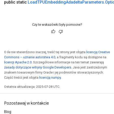
public static
Load
TPUEmbedding
Adadelta
Parameters
.
Opti
Czy te wskazówki były pomocne?
O ile nie stwierdzono inaczej, treść tej strony jest objęta
licencją Creative
Commons – uznanie autorstwa 4.0
, a fragmenty kodu są dostępne na
licencji Apache 2.0
. Szczegółowe informacje na ten temat zawierają
zasady dotyczące witryny Google Developers
. Java jest zastrzeżonym
znakiem towarowym firmy Oracle i jej podmiotów stowarzyszonych.
Część treści jest objęta
licencją numpy
.
Ostatnia aktualizacja: 2025-07-28 UTC.
Pozostawaj w kontakcie
Blog