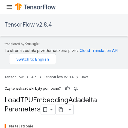
TensorFlow v2.8.4
Ta strona została przetłumaczona przez
Cloud Translation API
.
TensorFlow
API
TensorFlow v2.8.4
Java
Czy te wskazówki były pomocne?
Load
TPUEmbedding
Adadelta
Parameters
rs
Na tej stronie