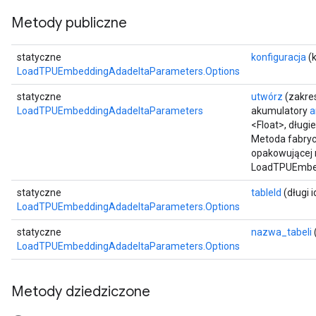
Metody publiczne
statyczne
konfiguracja
(k
LoadTPUEmbeddingAdadeltaParameters.Options
statyczne
utwórz
(zakre
LoadTPUEmbeddingAdadeltaParameters
akumulatory
a
<Float>, długi
Metoda fabryc
opakowującej 
LoadTPUEmbed
statyczne
tableId
(długi i
LoadTPUEmbeddingAdadeltaParameters.Options
statyczne
nazwa_tabeli
LoadTPUEmbeddingAdadeltaParameters.Options
Metody dziedziczone