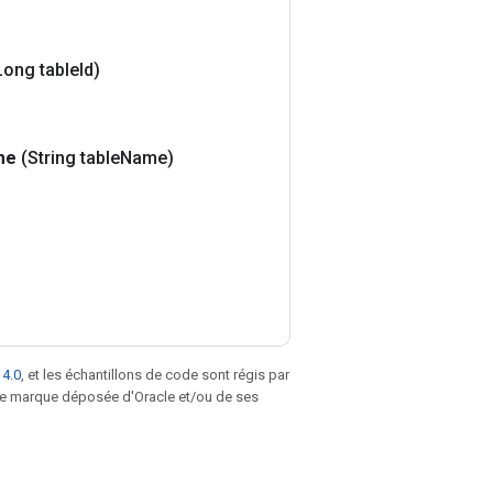
Long table
Id)
me
(String table
Name)
 4.0
, et les échantillons de code sont régis par
une marque déposée d'Oracle et/ou de ses