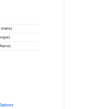
 chaîne)
longue)
leName)
Options