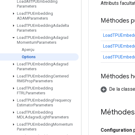
Load
All
TPUEmbedding
Attributs faculta
Parameters
Load
TPUEmbedding
ADAMParameters
Méthodes p
Load
TPUEmbedding
Adadelta
Parameters
LoadTPUEmbedd
Load
TPUEmbedding
Adagrad
Momentum
Parameters
LoadTPUEmbedd
Aperçu
LoadTPUEmbedd
Options
Load
TPUEmbedding
Adagrad
Parameters
Méthodes h
Load
TPUEmbedding
Centered
RMSProp
Parameters
Load
TPUEmbedding
De la classe
FTRLParameters
Load
TPUEmbedding
Frequency
Estimator
Parameters
Méthodes
Load
TPUEmbedding
MDLAdagrad
Light
Parameters
Load
TPUEmbedding
Momentum
Parameters
Configuration