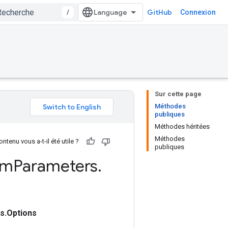
/
GitHub
Connexion
Sur cette page
Méthodes
publiques
Méthodes héritées
Méthodes
ntenu vous a-t-il été utile ?
publiques
um
Parameters
.
.Options