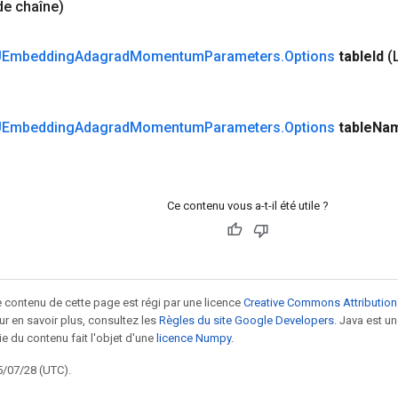
de chaîne)
Embedding
Adagrad
Momentum
Parameters
.
Options
table
Id
(
Embedding
Adagrad
Momentum
Parameters
.
Options
table
Na
Ce contenu vous a-t-il été utile ?
le contenu de cette page est régi par une licence
Creative Commons Attribution
our en savoir plus, consultez les
Règles du site Google Developers
. Java est 
ie du contenu fait l'objet d'une
licence Numpy
.
5/07/28 (UTC).