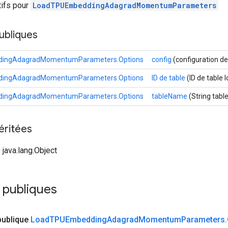
tifs pour
LoadTPUEmbeddingAdagradMomentumParameters
ubliques
ingAdagradMomentumParameters.Options
config
(configuration de
ingAdagradMomentumParameters.Options
ID de table
(ID de table 
ingAdagradMomentumParameters.Options
tableName
(String tab
éritées
 java.lang.Object
 publiques
publique
Load
TPUEmbedding
Adagrad
Momentum
Parameters
.