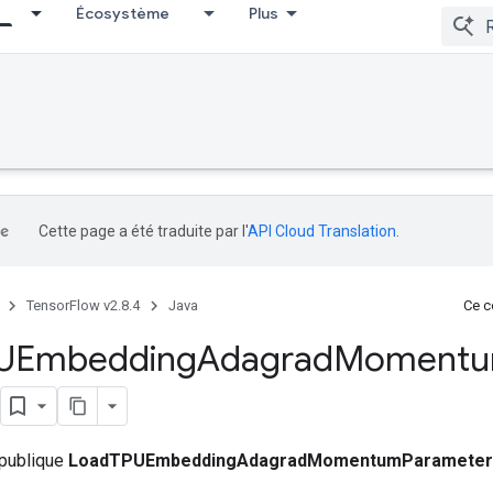
Écosystème
Plus
Cette page a été traduite par l'
API Cloud Translation
.
TensorFlow v2.8.4
Java
Ce co
UEmbedding
Adagrad
Moment
 publique
LoadTPUEmbeddingAdagradMomentumParameters