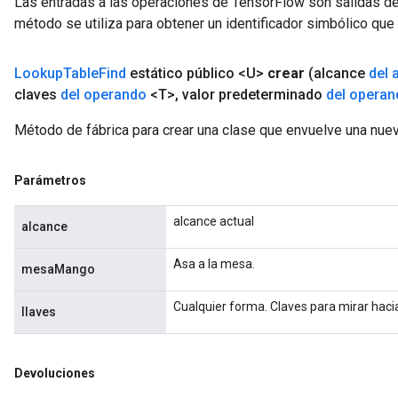
Las entradas a las operaciones de TensorFlow son salidas de
método se utiliza para obtener un identificador simbólico que 
Lookup
Table
Find
estático público <U>
crear
(alcance
del 
claves
del operando
<T>
,
valor predeterminado
del operan
Método de fábrica para crear una clase que envuelve una nue
Parámetros
alcance actual
alcance
Asa a la mesa.
mesaMango
Cualquier forma. Claves para mirar hacia
llaves
Devoluciones