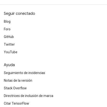
Seguir conectado
Blog
Foro
GitHub
Twitter
ize
YouTube
Ayuda
Seguimiento de incidencias
Requantize
Notas de la versión
ize
AndReluAndRequantize
Stack Overflow
u
Directrices de inclusión de marca
uAndRequantize
Citar TensorFlow