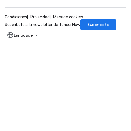
AndRelu
Condiciones
Privacidad
Manage cookies
AndReluAndRequantize
Suscríbete
Suscríbete a la newsletter de TensorFlow
ize
Requantize
ize