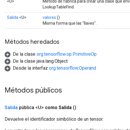
<U>
Método de fábrica para crear una clase que en
LookupTableFind.
Salida
<U>
valores
()
Misma forma que las "llaves".
Métodos heredados
De la clase
org.tensorflow.op.PrimitiveOp
De la clase java.lang.Object
Desde la interfaz
org.tensorflow.Operand
Métodos públicos
Salida
pública <U>
como Salida
()
Devuelve el identificador simbólico de un tensor.