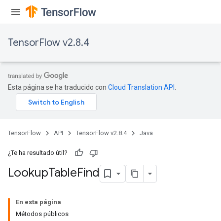
TensorFlow v2.8.4
rs
mParameters
Esta página se ha traducido con
Cloud Translation API
.
rs
Parameters
rParameters
TensorFlow
API
TensorFlow v2.8.4
Java
Parameters
ters
¿Te ha resultado útil?
arameters
Lookup
Table
Find
meters
rs
tDescentParameters
En esta página
Métodos públicos