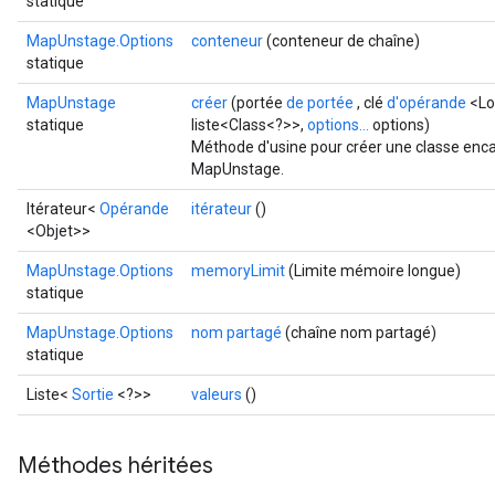
statique
MapUnstage.Options
conteneur
(conteneur de chaîne)
statique
MapUnstage
créer
(portée
de portée
, clé
d'opérande
<Lo
statique
liste<Class<?>>,
options...
options)
Méthode d'usine pour créer une classe enca
MapUnstage.
Itérateur<
Opérande
itérateur
()
<Objet>>
MapUnstage.Options
memoryLimit
(Limite mémoire longue)
statique
MapUnstage.Options
nom partagé
(chaîne nom partagé)
statique
Liste<
Sortie
<?>>
valeurs
()
Méthodes héritées