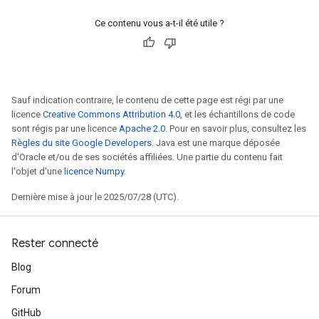
Requantize
ize
Ce contenu vous a-t-il été utile ?
AndReluAndRequantize
u
uAndRequantize
Sauf indication contraire, le contenu de cette page est régi par une
licence
Creative Commons Attribution 4.0
, et les échantillons de code
AndRelu
sont régis par une licence
Apache 2.0
. Pour en savoir plus, consultez les
AndReluAndRequantize
Règles du site Google Developers
. Java est une marque déposée
d'Oracle et/ou de ses sociétés affiliées. Une partie du contenu fait
l'objet d'une
licence Numpy
.
ize
Dernière mise à jour le 2025/07/28 (UTC).
Requantize
ize
Rester connecté
Blog
Forum
GitHub