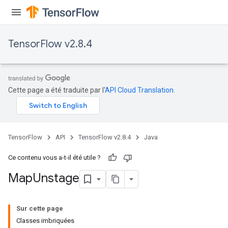
rs
tDescentParameters
TensorFlow v2.8.4
Cette page a été traduite par l'
API Cloud Translation
.
TensorFlow
API
TensorFlow v2.8.4
Java
Ce contenu vous a-t-il été utile ?
Map
Unstage
Sur cette page
Classes imbriquées