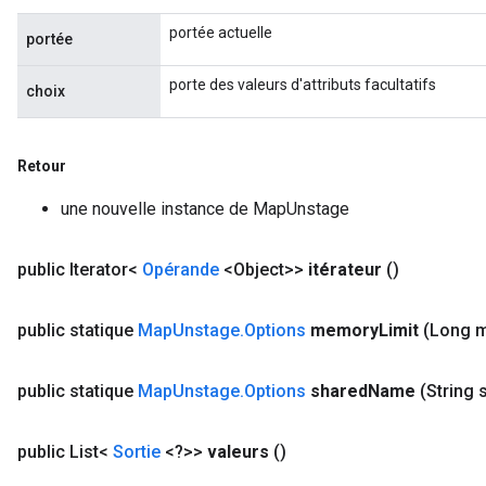
portée actuelle
portée
porte des valeurs d'attributs facultatifs
choix
Retour
une nouvelle instance de MapUnstage
public Iterator<
Opérande
<Object>>
itérateur
()
public statique
Map
Unstage
.
Options
memory
Limit
(Long 
ize
public statique
Map
Unstage
.
Options
shared
Name
(String 
public List<
Sortie
<?>>
valeurs
()