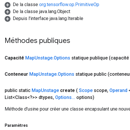
De la classe
org.tensorflow.op.PrimitiveOp
De la classe java.lang.Object
Depuis l'interface java.lang.Iterable
Méthodes publiques
Capacité
Map
Unstage
.
Options
statique publique
(capacité
Conteneur
Map
Unstage
.
Options
statique public
(conteneur
public static
Map
Unstage
create
(
Scope
scope
,
Operand
<
List<Class<?>> dtypes
,
Options
.
.
.
options)
Méthode d'usine pour créer une classe encapsulant une nouv
Paramètres