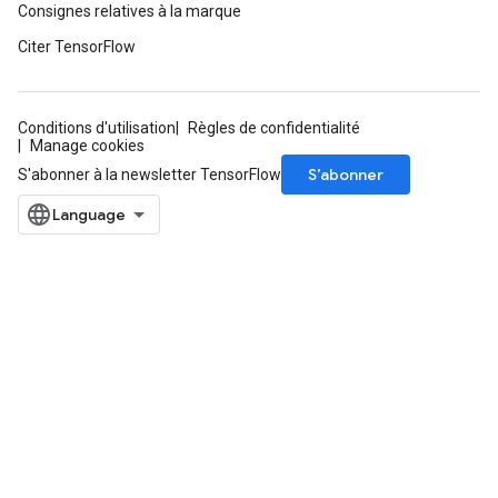
Consignes relatives à la marque
Citer TensorFlow
Conditions d'utilisation
Règles de confidentialité
Manage cookies
m
S’abonner
S'abonner à la newsletter TensorFlow
rs
eters
ntumParameters
ters
ropParameters
s
atorParameters
ghtParameters
meters