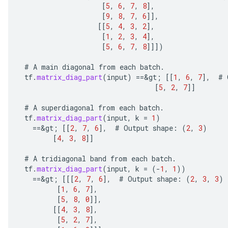
[
5
,
6
,
7
,
8
]
,
[
9
,
8
,
7
,
6
]]
,
[[
5
,
4
,
3
,
2
]
,
[
1
,
2
,
3
,
4
]
,
[
5
,
6
,
7
,
8
]]]
)
#
A
main
diagonal
from
each
batch
.
tf
.
matrix_diag_part
(
input
)
==
&
gt
;
[[
1
,
6
,
7
]
,
#
[
5
,
2
,
7
]]
#
A
superdiagonal
from
each
batch
.
tf
.
matrix_diag_part
(
input
,
k
=
1
)
==
&
gt
;
[[
2
,
7
,
6
]
,
#
Output
shape
:
(
2
,
3
)
[
4
,
3
,
8
]]
#
A
tridiagonal
band
from
each
batch
.
tf
.
matrix_diag_part
(
input
,
k
=
(
-
1
,
1
))
==
&
gt
;
[[[
2
,
7
,
6
]
,
#
Output
shape
:
(
2
,
3
,
3
)
[
1
,
6
,
7
]
,
[
5
,
8
,
0
]]
,
[[
4
,
3
,
8
]
,
[
5
,
2
,
7
]
,