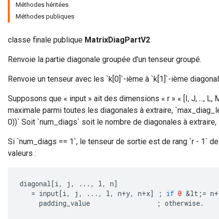
Méthodes héritées
Méthodes publiques
classe finale publique
MatrixDiagPartV2
Renvoie la partie diagonale groupée d'un tenseur groupé.
Renvoie un tenseur avec les `k[0]`-ième à `k[1]`-ième diagonale
Supposons que « input » ait des dimensions « r » « [I, J, ..., L,
maximale parmi toutes les diagonales à extraire, `max_diag_len
0))` Soit `num_diags` soit le nombre de diagonales à extraire, 
Si `num_diags == 1`, le tenseur de sortie est de rang `r - 1` de f
valeurs :
diagonal
[
i
,
j
,
...,
l
,
n
]
=
input
[
i
,
j
,
...,
l
,
n
+
y
,
n
+
x
]
;
if
0
&
lt
;
=
n
+
padding_value
;
otherwise
.