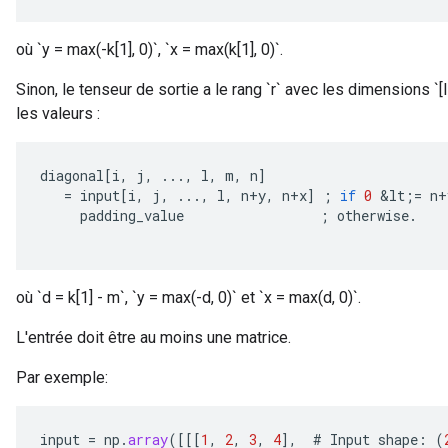
où `y = max(-k[1], 0)`, `x = max(k[1], 0)`.
Sinon, le tenseur de sortie a le rang `r` avec les dimensions `[I
les valeurs :
diagonal
[
i
,
j
,
...,
l
,
m
,
n
]
=
input
[
i
,
j
,
...,
l
,
n
+
y
,
n
+
x
]
;
if
0
&
lt
;
=
n
+
padding_value
;
otherwise
.
où `d = k[1] - m`, `y = max(-d, 0)` et `x = max(d, 0)`.
L'entrée doit être au moins une matrice.
Par exemple:
input
=
np
.
array
(
[[[
1
,
2
,
3
,
4
]
,
#
Input
shape
:
(