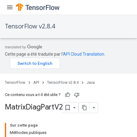
tDescentParameters
TensorFlow v2.8.4
Cette page a été traduite par l'
API Cloud Translation
.
TensorFlow
API
TensorFlow v2.8.4
Java
Ce contenu vous a-t-il été utile ?
Matrix
Diag
Part
V2
Sur cette page
Méthodes publiques