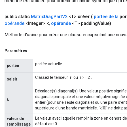
méthode est utilisée pour obtenir un handle symbolique qui rep
public static
Matrix
Diag
Part
V2
<T>
créer
(
portée de la
por
opérande
<Integer> k
,
opérande
<T> padding
Value)
Méthode d'usine pour créer une classe encapsulant une nouve
Paramètres
portée actuelle
portée
Classez le tenseur `r` où `r >= 2`.
saisir
Décalage(s) diagonal(s). Une valeur positive signifi
diagonale principale et une valeur négative signifie 
k
entier (pour une seule diagonale) ou une paire d'enti
supérieure d'une bande matricielle. `k[0]` ne doit pas
La valeur avec laquelle remplir la zone en dehors de
valeur de
défaut est 0.
remplissage