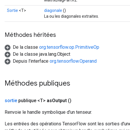
MatrixDiagPartV2.
u
uAndRequantize
Sortie
<T>
diagonale
()
La ou les diagonales extraites.
AndRelu
Méthodes héritées
AndReluAndRequantize
De la classe
org.tensorflow.op.PrimitiveOp
ize
De la classe java.lang.Object
Depuis l'interface
org.tensorflow.Operand
Requantize
ize
Méthodes publiques
sortie
publique <T>
as
Output
()
Renvoie le handle symbolique d'un tenseur.
Les entrées des opérations TensorFlow sont les sorties d'une