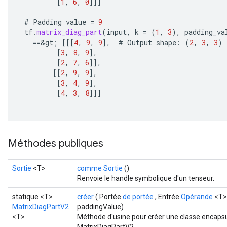
[
1
,
6
,
0
]]]
#
Padding
value
=
9
tf
.
matrix_diag_part
(
input
,
k
=
(
1
,
3
),
padding_va
==
&
gt
;
[[[
4
,
9
,
9
]
,
#
Output
shape
:
(
2
,
3
,
3
)
[
3
,
8
,
9
]
,
[
2
,
7
,
6
]]
,
[[
2
,
9
,
9
]
,
[
3
,
4
,
9
]
,
[
4
,
3
,
8
]]]
ize
Méthodes publiques
Sortie
<T>
comme Sortie
()
Renvoie le handle symbolique d'un tenseur.
Requantize
statique <T>
créer
( Portée
de portée
, Entrée
Opérande
<T>
ize
MatrixDiagPartV2
paddingValue)
<T>
Méthode d'usine pour créer une classe encapsu
AndReluAndRequantize