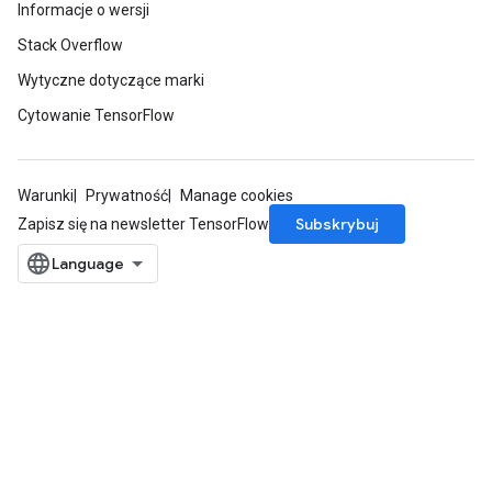
Informacje o wersji
Stack Overflow
Wytyczne dotyczące marki
Cytowanie TensorFlow
Warunki
Prywatność
Manage cookies
Subskrybuj
Zapisz się na newsletter TensorFlow
ize
Requantize
ize
AndReluAndRequantize
u