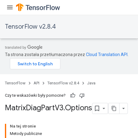
TensorFlow v2.8.4
Ta strona została przetłumaczona przez
Cloud Translation API
.
TensorFlow
API
TensorFlow v2.8.4
Java
Czy te wskazówki były pomocne?
Matrix
Diag
Part
V3
.
Options
Na tej stronie
Metody publiczne