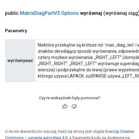
public
Matrix
Diag
Part
V3
.
Options
wyrównaj
(wyrównaj ciąg
Parametry
Niektóre przekątne są krótsze niż `max_diag_len` i 
znaków określający sposób wyrównania, odpowiednio
cztery możliwe wyrównania: „RIGHT_LEFT” (domyśln
wyrównywać
„RIGHT_RIGHT”. „RIGHT_LEFT” wyrównuje superdiag
wiersza) i podprzekątne do lewej (prawe wypełnien
którego używa LAPACK. cuSPARSE używa „LEFT_RI
Czy te wskazówki były pomocne?
O ile nie stwierdzono inaczej, treść tej strony jest objęta
licencją Creative
Commons – uznanie autorstwa 4.0
, a fragmenty kodu są dostępne na