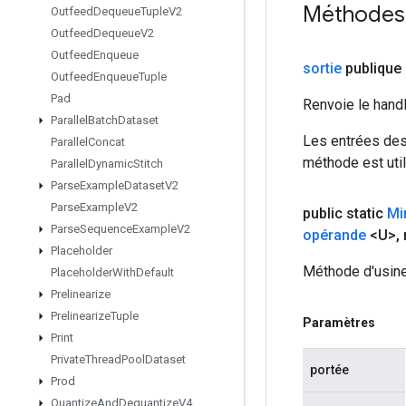
Méthodes
Outfeed
Dequeue
Tuple
V2
Outfeed
Dequeue
V2
Outfeed
Enqueue
sortie
publique
Outfeed
Enqueue
Tuple
Pad
Renvoie le hand
Parallel
Batch
Dataset
Les entrées des
Parallel
Concat
méthode est util
Parallel
Dynamic
Stitch
Parse
Example
Dataset
V2
Parse
Example
V2
public static
Mi
Parse
Sequence
Example
V2
opérande
<U>
,
Placeholder
Méthode d'usine
Placeholder
With
Default
Prelinearize
Prelinearize
Tuple
Paramètres
Print
Private
Thread
Pool
Dataset
portée
Prod
Quantize
And
Dequantize
V4