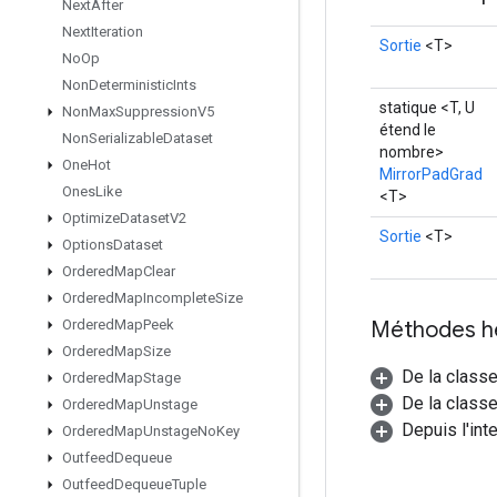
Next
After
Next
Iteration
Sortie
<T>
No
Op
Non
Deterministic
Ints
statique <T, U
Non
Max
Suppression
V5
étend le
Non
Serializable
Dataset
nombre>
One
Hot
MirrorPadGrad
Ones
Like
<T>
Optimize
Dataset
V2
Sortie
<T>
Options
Dataset
Ordered
Map
Clear
Ordered
Map
Incomplete
Size
Méthodes h
Ordered
Map
Peek
Ordered
Map
Size
De la class
Ordered
Map
Stage
De la classe
Ordered
Map
Unstage
Depuis l'int
Ordered
Map
Unstage
No
Key
Outfeed
Dequeue
Outfeed
Dequeue
Tuple