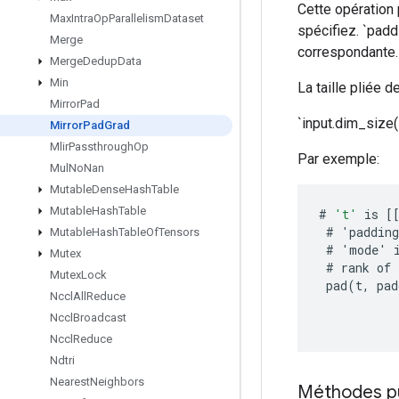
Cette opération 
Max
Intra
Op
Parallelism
Dataset
spécifiez. `padd
Merge
correspondante.
Merge
Dedup
Data
Min
La taille pliée 
Mirror
Pad
`input.dim_size(
Mirror
Pad
Grad
Mlir
Passthrough
Op
Par exemple:
Mul
No
Nan
Mutable
Dense
Hash
Table
Mutable
Hash
Table
#
't'
is
[
#
'
padding
Mutable
Hash
Table
Of
Tensors
#
'
mode
'
Mutex
#
rank
of
Mutex
Lock
pad
(
t
,
pad
Nccl
All
Reduce
Nccl
Broadcast
Nccl
Reduce
Ndtri
Nearest
Neighbors
Méthodes p