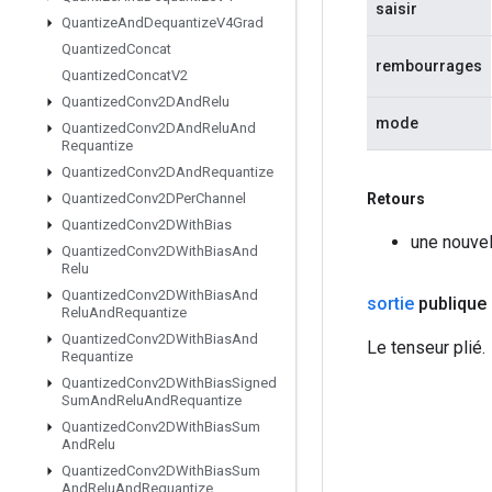
saisir
Quantize
And
Dequantize
V4Grad
Quantized
Concat
rembourrages
Quantized
Concat
V2
Quantized
Conv2DAnd
Relu
mode
Quantized
Conv2DAnd
Relu
And
Requantize
Quantized
Conv2DAnd
Requantize
Retours
Quantized
Conv2DPer
Channel
Quantized
Conv2DWith
Bias
une nouvel
Quantized
Conv2DWith
Bias
And
Relu
Quantized
Conv2DWith
Bias
And
sortie
publique
Relu
And
Requantize
Quantized
Conv2DWith
Bias
And
Le tenseur plié.
Requantize
Quantized
Conv2DWith
Bias
Signed
Sum
And
Relu
And
Requantize
Quantized
Conv2DWith
Bias
Sum
And
Relu
Quantized
Conv2DWith
Bias
Sum
And
Relu
And
Requantize