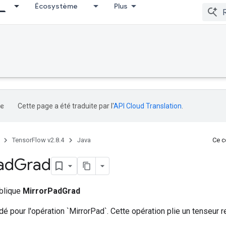
Écosystème
Plus
Cette page a été traduite par l'
API Cloud Translation
.
TensorFlow v2.8.4
Java
Ce co
ad
Grad
ublique
MirrorPadGrad
é pour l'opération `MirrorPad`. Cette opération plie un tenseur r