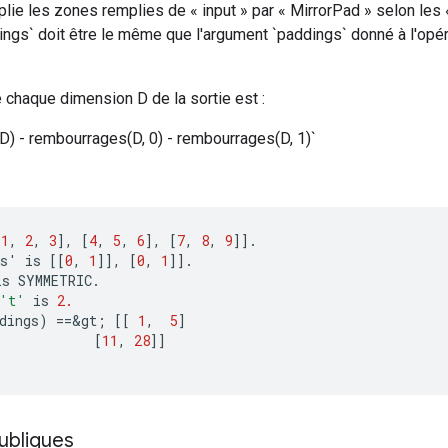
plie les zones remplies de « input » par « MirrorPad » selon les
ings` doit être le même que l'argument `paddings` donné à l'opér
de chaque dimension D de la sortie est :
D) - rembourrages(D, 0) - rembourrages(D, 1)`
[
1
,
2
,
3
]
,
[
4
,
5
,
6
]
,
[
7
,
8
,
9
]]
.
s
'
is
[[
0
,
1
]]
,
[
0
,
1
]]
.
is
SYMMETRIC
.
't'
is
2.
dings
)
==
&
gt
;
[[
1
,
5
]
[
11
,
28
]]
ubliques