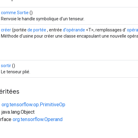
comme Sortie
()
Renvoie le handle symbolique d'un tenseur.
créer
(portée
de portée
, entrée
d'opérande
<T>, remplissages d'
opér
Méthode d'usine pour créer une classe encapsulant une nouvelle opér
sortir
()
Le tenseur plié.
éritées
e
org.tensorflow.op.PrimitiveOp
 java.lang.Object
erface
org.tensorflow.Operand