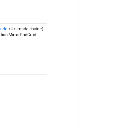
ande
<U>, mode chaîne)
ation MirrorPadGrad.