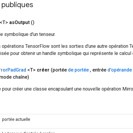
 publiques
 <T>
as
Output
()
le symbolique d'un tenseur.
 opérations TensorFlow sont les sorties d'une autre opération T
isée pour obtenir un handle symbolique qui représente le calcul d
rror
Pad
Grad
<T>
créer
(portée
de portée
,
entrée
d'opérande
mode chaîne)
 pour créer une classe encapsulant une nouvelle opération Mirr
portée actuelle