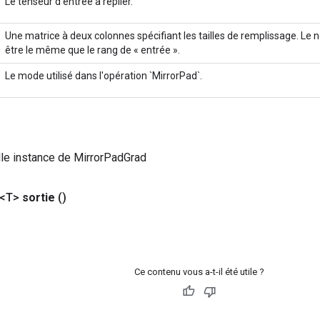
Le tenseur d'entrée à replier.
Une matrice à deux colonnes spécifiant les tailles de remplissage. Le 
être le même que le rang de « entrée ».
Le mode utilisé dans l'opération `MirrorPad`.
le instance de MirrorPadGrad
 <T>
sortie
()
Ce contenu vous a-t-il été utile ?