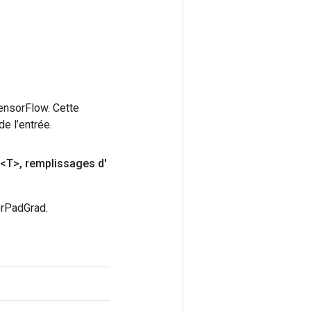
ensorFlow. Cette
e l’entrée.
<T>
,
remplissages d'
orPadGrad.