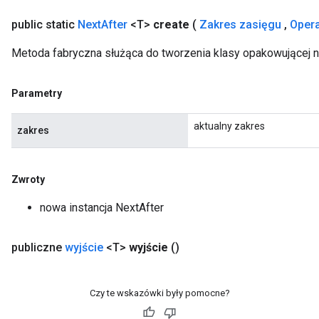
public static
Next
After
<T>
create
(
Zakres zasięgu
,
Oper
Metoda fabryczna służąca do tworzenia klasy opakowującej n
ize
Parametry
aktualny zakres
zakres
Requantize
Zwroty
ize
AndReluAndRequantize
nowa instancja NextAfter
u
uAndRequantize
publiczne
wyjście
<T>
wyjście
()
AndRelu
Czy te wskazówki były pomocne?
AndReluAndRequantize