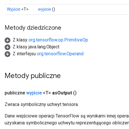
Wyjście
<T>
wyjście
()
Metody dziedziczone
Z klasy
org.tensorflow.op.PrimitiveOp
Z klasy java.lang.Object
Z interfejsu
org.tensorflow.Operand
Metody publiczne
publiczne
wyjście
<T>
as
Output
()
Zwraca symboliczny uchwyt tensora.
Dane wejściowe operacji TensorFlow są wynikami innej operac
uzyskania symbolicznego uchwytu reprezentującego obliczen