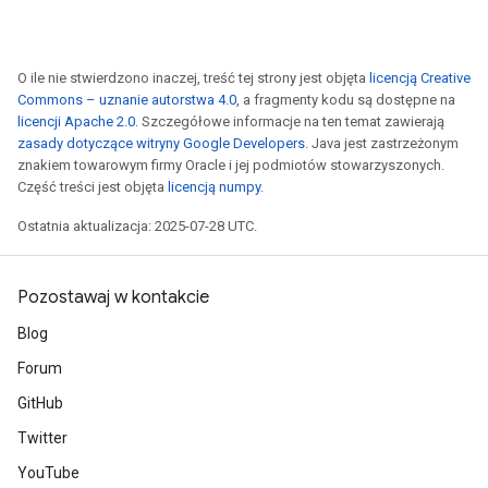
ize
Requantize
O ile nie stwierdzono inaczej, treść tej strony jest objęta
licencją Creative
Commons – uznanie autorstwa 4.0
, a fragmenty kodu są dostępne na
ize
licencji Apache 2.0
. Szczegółowe informacje na ten temat zawierają
zasady dotyczące witryny Google Developers
. Java jest zastrzeżonym
znakiem towarowym firmy Oracle i jej podmiotów stowarzyszonych.
Część treści jest objęta
licencją numpy
.
Ostatnia aktualizacja: 2025-07-28 UTC.
Pozostawaj w kontakcie
Blog
Forum
GitHub
Twitter
YouTube